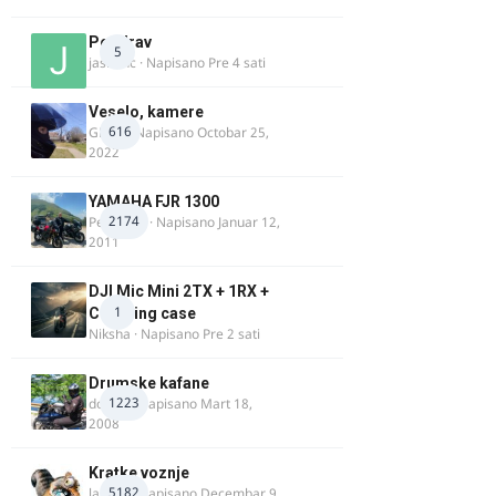
Pozdrav
5
jasminc
· Napisano
Pre 4 sati
Veselo, kamere
616
GR 46
· Napisano
Octobar 25,
2022
YAMAHA FJR 1300
2174
Petartdm
· Napisano
Januar 12,
2011
DJI Mic Mini 2TX + 1RX +
1
Charging case
Niksha
· Napisano
Pre 2 sati
Drumske kafane
1223
doktor
· Napisano
Mart 18,
2008
Kratke voznje
5182
lalajko
· Napisano
Decembar 9,