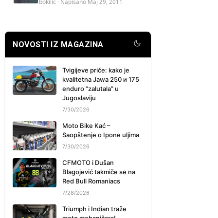
bokilic
· Napisano
Maj 29, 2011
NOVOSTI IZ MAGAZINA
Tvigijeve priče: kako je
kvalitetna Jawa 250 и 175
enduro “zalutala” u
Jugoslaviju
7/30/2026
Moto Bike Kać –
Saopštenje o Ipone uljima
7/30/2026
CFMOTO i Dušan
Blagojević takmiče se na
Red Bull Romaniacs
7/28/2026
Triumph i Indian traže