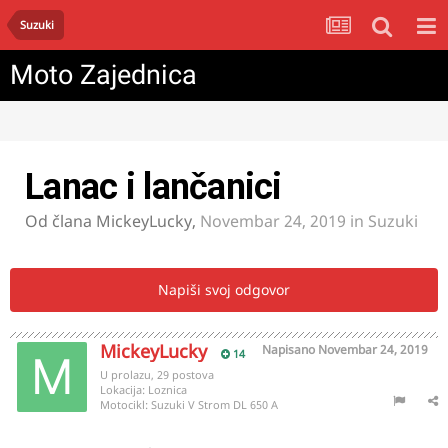
Suzuki
Moto Zajednica
Lanac i lančanici
Od člana
MickeyLucky
,
Novembar 24, 2019
in
Suzuki
Napiši svoj odgovor
MickeyLucky
Napisano
Novembar 24, 2019
14
U prolazu, 29 postova
Lokacija:
Loznica
Motocikl:
Suzuki V Strom DL 650 A