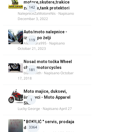
motore,skutere,trakice
142
za felne,tank protektori
NalepniceZaMotoreNis
· Napisano
Decembar 3, 2022
Auto/moto nalepnice -
izrada po želji
119
Alexandra995
· Napisano
Octobar 21, 2023
Nosač moto točka Wheel
chock motorcycles
181
blacksmith
· Napisano
Octobar
17, 2018
Moto majice, duksevi,
šuškavci - Moto Apparel
1
SRB
Lucky George
· Napisano
April 27
" BOKILIĆ " servis, prodaja
3364
delova