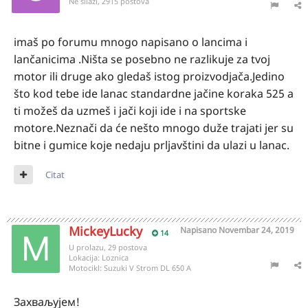
Ne silazi, 2915 postova
imaš po forumu mnogo napisano o lancima i
lančanicima .Ništa se posebno ne razlikuje za tvoj
motor ili druge ako gledaš istog proizvodjača.Jedino
što kod tebe ide lanac standardne jačine koraka 525 a
ti možeš da uzmeš i jači koji ide i na sportske
motore.Neznači da će nešto mnogo duže trajati jer su
bitne i gumice koje nedaju prljavštini da ulazi u lanac.
Citat
MickeyLucky
Napisano
Novembar 24, 2019
14
U prolazu, 29 postova
Lokacija:
Loznica
Motocikl:
Suzuki V Strom DL 650 A
Захваљујем!