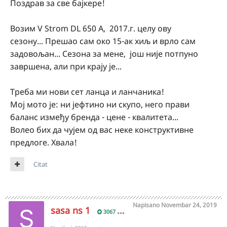
Поздрав
за све бајкере!
Возим V Strom DL 650 A, 2017.г. целу ову
сезону... Прешао
сам око 15-ак хиљ и врло сам
задовољан... Сезона за мене, још није потпуно
завршена, али при крају је...
Треба ми нови сет ланца и ланчаника!
Мој мото је: ни јефтино
ни скупо, него прави
баланс између бренда - цене - квалитета...
Волео бих да чујем од вас неке
конструктивне
предлоге. Хвала!
Citat
Napisano
Novembar 24, 2019
sasa ns 1
3067