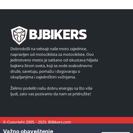
Dobrodošli na vebsajt naše moto zajednice,
napravljen od motociklista za motocikliste. Ovo
jedinstveno mesto je satkano od iskustava hiljada
bajkera širom sveta, koji se ovde svakodnevno
druže, savetuju, pomažu i dogovaraju o
okupljanjima i zajedničkim vožnjama.
Želimo podeliti našu dobru energiju sa što više
ljudi, zato vas pozivamo da nam se pridružite!
© Copyright 2005. - 2025. BJBikers.com
Važno obaveštenje