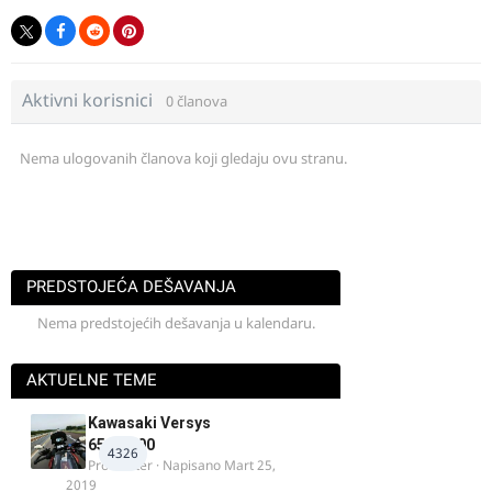
Aktivni korisnici
0 članova
Nema ulogovanih članova koji gledaju ovu stranu.
PREDSTOJEĆA DEŠAVANJA
Nema predstojećih dešavanja u kalendaru.
AKTUELNE TEME
Kawasaki Versys
650/1000
4326
ProMaster
· Napisano
Mart 25,
2019