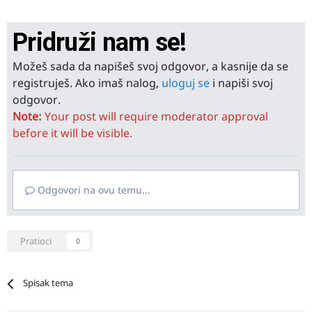
Pridruži nam se!
Možeš sada da napišeš svoj odgovor, a kasnije da se
registruješ. Ako imaš nalog,
uloguj se
i napiši svoj
odgovor.
Note:
Your post will require moderator approval
before it will be visible.
Odgovori na ovu temu...
Pratioci
0
Spisak tema