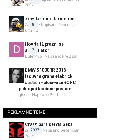
2007
Zenske moto farmerice
8
Zarkela
· Napisano
Ponedeljak
u 12:12
Honda f2 prazni se
7
akomulator
Dule1406
· Napisano
Pre 2 sati
BMW S1000RR 2016
izduvne grane +fabricki
0
auspuh +plexi-vizir+CNC
poklopci kocione posude
gixxer
· Napisano
Pre 1 sat
REKLAMNE TEME
Crash bars servis Seba
2937
seba011
· Napisano
Decembar
20, 2011