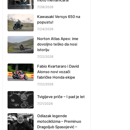
moto mehaničara!
7/28/2026
Kawasaki Versys 650 na
popustu!
7/24/2026
Norton Atlas Apex: ime
dovoljno teško da nosi
istoriju
7/22/2026
Fabio Kvartararo i David
Alonso novi vozači
fabričke Honda ekipe
7/22/2026
Tvigijeve priče – I pad je let
7/21/2026
Odlazak legende
motociklizma – Preminuo
Dragoljub Spasojević –