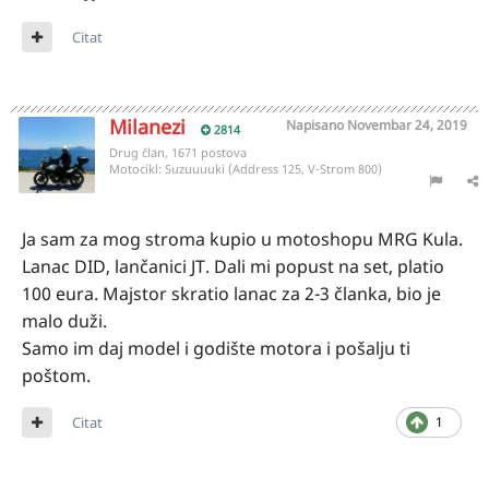
Citat
Milanezi
Napisano
Novembar 24, 2019
2814
Drug član, 1671 postova
Motocikl:
Suzuuuuki (Address 125, V-Strom 800)
Ja sam za mog stroma kupio u motoshopu MRG Kula.
Lanac DID, lančanici JT. Dali mi popust na set, platio
100 eura. Majstor skratio lanac za 2-3 članka, bio je
malo duži.
Samo im daj model i godište motora i pošalju ti
poštom.
Citat
1