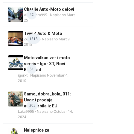
Charlie Auto-Moto delovi
42
Alexandra995
· Napisano
Mart
25
TwinZ Auto & Moto
1513
Zeljkamp
· Napisano
Mart 9,
2018
Moto vulkanizer i moto
servis - Igor XT, Novi
51
Beograd
igorxt
· Napisano
Novembar 4,
2010
Samo_dobra_kola_011:
Uvoz i prodaja
203
automobila iz EU
Luka9905
· Napisano
Octobar 14,
2024
Nalepnice za