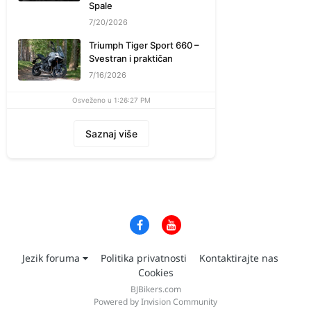
Spale
7/20/2026
Triumph Tiger Sport 660 –
Svestran i praktičan
7/16/2026
Osveženo u 1:26:27 PM
Saznaj više
Jezik foruma
Politika privatnosti
Kontaktirajte nas
Cookies
BJBikers.com
Powered by Invision Community