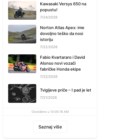
Kawasaki Versys 650 na
popustu!
7/24/2026
Norton Atlas Apex: ime
dovoljno teško da nosi
istoriju
7/22/2026
Fabio Kvartararo i David
Alonso novi vozači
fabričke Honda ekipe
7/22/2026
Tvigijeve priče – I pad je let
7/21/2026
Osveženo u 10:05:18 AM
Saznaj više