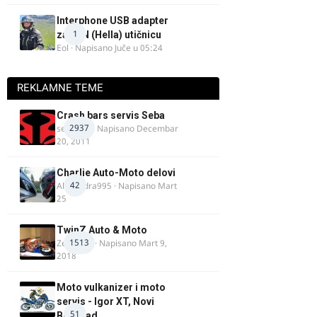
Interphone USB adapter
1
za DIN (Hella) utičnicu
Eol
· Napisano
Juče u 05:24
REKLAMNE TEME
Crash bars servis Seba
2937
seba011
· Napisano
Decembar
20, 2011
Charlie Auto-Moto delovi
42
Alexandra995
· Napisano
Mart
25
TwinZ Auto & Moto
1513
Zeljkamp
· Napisano
Mart 9,
2018
Moto vulkanizer i moto
servis - Igor XT, Novi
51
Beograd