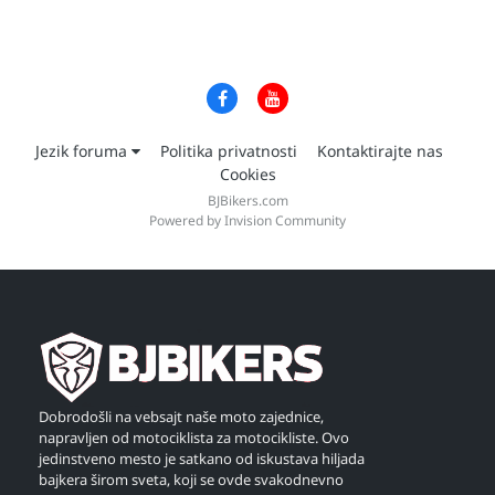
Jezik foruma
Politika privatnosti
Kontaktirajte nas
Cookies
BJBikers.com
Powered by Invision Community
Dobrodošli na vebsajt naše moto zajednice,
napravljen od motociklista za motocikliste. Ovo
jedinstveno mesto je satkano od iskustava hiljada
bajkera širom sveta, koji se ovde svakodnevno