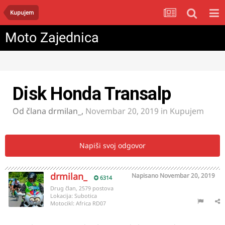
Kupujem
Moto Zajednica
Disk Honda Transalp
Od člana
drmilan_
,
Novembar 20, 2019
in
Kupujem
Napiši svoj odgovor
drmilan_
Napisano
Novembar 20, 2019
6314
Drug član, 2579 postova
Lokacija:
Subotica
Motocikl:
Africa RD07