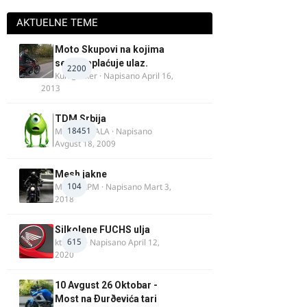
AKTUELNE TEME
Moto Skupovi na kojima
se ne naplaćuje ulaz.
2200
Kum_Mixer
· Napisano
April 16,
2013
TDM Srbija
18451
MURICAMALA
· Napisano
Avgust 18, 2009
Mesh jakne
104
MostarRPM
· Napisano
Mart 3,
2018
Silkolene FUCHS ulja
615
ktm600
· Napisano
April 12,
2020
10 Avgust 26 Oktobar -
Most na Ðurðevića tari