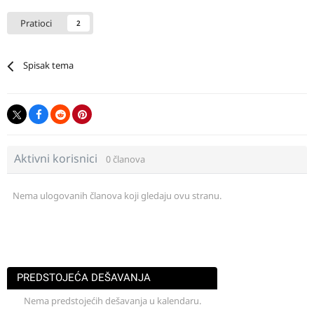
Pratioci
2
Spisak tema
Aktivni korisnici
0 članova
Nema ulogovanih članova koji gledaju ovu stranu.
PREDSTOJEĆA DEŠAVANJA
Nema predstojećih dešavanja u kalendaru.