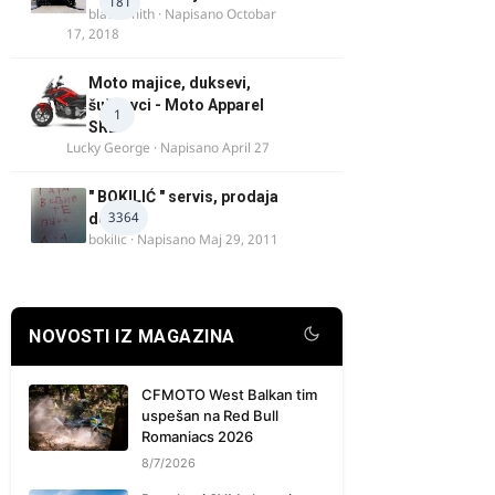
181
blacksmith
· Napisano
Octobar
17, 2018
Moto majice, duksevi,
šuškavci - Moto Apparel
1
SRB
Lucky George
· Napisano
April 27
" BOKILIĆ " servis, prodaja
3364
delova
bokilic
· Napisano
Maj 29, 2011
NOVOSTI IZ MAGAZINA
CFMOTO West Balkan tim
uspešan na Red Bull
Romaniacs 2026
8/7/2026