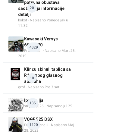
potpuna obustava
20
saobraćaja informacije i
detalji
kokot
· Napisano
Ponedeljak u
11:32
Kawasaki Versys
650/1000
4329
ProMaster
· Napisano
Mart 25,
2019
Klincu skinuli tablicu sa
R125 zbog glasnog
10
auspuha
grof
· Napisano
Pre 3 sati
Ipone ulja
135
stryker_026
· Napisano
Jul 25
VOGE 525 DSX
1120
DraganBenelli
· Napisano
Maj
28, 2023