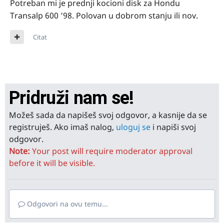
Potreban mi je prednji kocioni disk za Hondu
Transalp 600 ‘98. Polovan u dobrom stanju ili nov.
Citat
Pridruži nam se!
Možeš sada da napišeš svoj odgovor, a kasnije da se
registruješ. Ako imaš nalog,
uloguj se
i napiši svoj
odgovor.
Note:
Your post will require moderator approval
before it will be visible.
Odgovori na ovu temu...