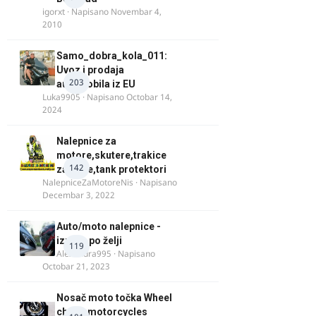
igorxt
· Napisano
Novembar 4,
2010
Samo_dobra_kola_011:
Uvoz i prodaja
203
automobila iz EU
Luka9905
· Napisano
Octobar 14,
2024
Nalepnice za
motore,skutere,trakice
142
za felne,tank protektori
NalepniceZaMotoreNis
· Napisano
Decembar 3, 2022
Auto/moto nalepnice -
izrada po želji
119
Alexandra995
· Napisano
Octobar 21, 2023
Nosač moto točka Wheel
chock motorcycles