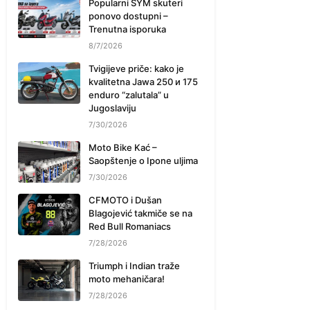
Popularni SYM skuteri
ponovo dostupni –
Trenutna isporuka
8/7/2026
Tvigijeve priče: kako je
kvalitetna Jawa 250 и 175
enduro “zalutala” u
Jugoslaviju
7/30/2026
Moto Bike Kać –
Saopštenje o Ipone uljima
7/30/2026
CFMOTO i Dušan
Blagojević takmiče se na
Red Bull Romaniacs
7/28/2026
Triumph i Indian traže
moto mehaničara!
7/28/2026