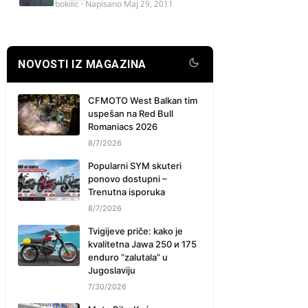
bokilic
· Napisano
Maj 29, 2011
NOVOSTI IZ MAGAZINA
CFMOTO West Balkan tim
uspešan na Red Bull
Romaniacs 2026
8/7/2026
Popularni SYM skuteri
ponovo dostupni –
Trenutna isporuka
8/7/2026
Tvigijeve priče: kako je
kvalitetna Jawa 250 и 175
enduro “zalutala” u
Jugoslaviju
7/30/2026