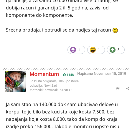
garancije, a za samo 20 000 dinara vise u radnji, se
dobija racun i garancija 2 ili 5 godina, zavisi od
komponente do komponente.
Srecna prodaja, i potrudi se da nadjes taj racun
1
1
3
Momentum
Napisano
Novembar 15, 2019
1148
Rossista originale, 1063 postova
Lokacija:
Novi Sad
Motocikl:
Kawasaki ZX-9R C1
Ja sam stao na 140.000 dok sam ubacivao delove u
korpu, to je bilo bez kucista koje kosta 7.500, bez
napajanja koje kosta 8.000, tako da komp do kraja
izadje preko 156.000. Takodje monitori uopste nisu