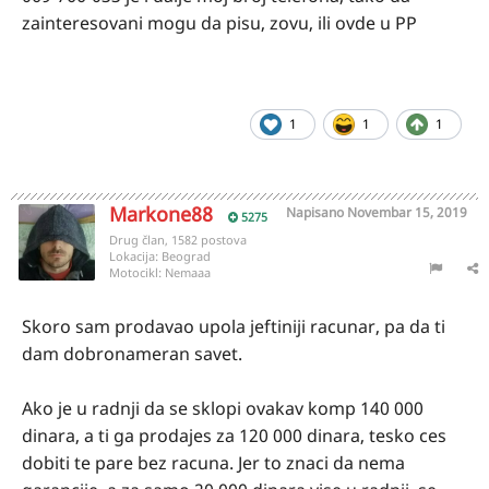
zainteresovani mogu da pisu, zovu, ili ovde u PP
1
1
1
Markone88
Napisano
Novembar 15, 2019
5275
Drug član, 1582 postova
Lokacija:
Beograd
Motocikl:
Nemaaa
Skoro sam prodavao upola jeftiniji racunar, pa da ti
dam dobronameran savet.
Ako je u radnji da se sklopi ovakav komp 140 000
dinara, a ti ga prodajes za 120 000 dinara, tesko ces
dobiti te pare bez racuna. Jer to znaci da nema