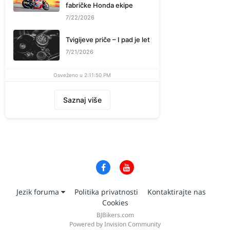
fabričke Honda ekipe
7/22/2026
Tvigijeve priče – I pad je let
7/21/2026
Osveženo u 2:11:50 PM
Saznaj više
Jezik foruma
Politika privatnosti
Kontaktirajte nas
Cookies
BJBikers.com
Powered by Invision Community