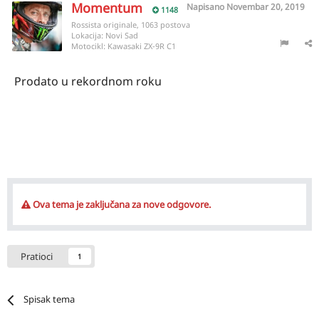
Momentum
Napisano
Novembar 20, 2019
1148
Rossista originale, 1063 postova
Lokacija:
Novi Sad
Motocikl:
Kawasaki ZX-9R C1
Prodato u rekordnom roku
Ova tema je zaključana za nove odgovore.
Pratioci
1
Spisak tema