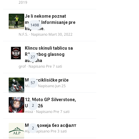
2019
Je li nekome poznat
motor? Informisanje pre
1498
kupovine.
N.F.S.
· Napisano
Mart 30, 2022
Klincu skinuli tablicu sa
R125 zbog glasnog
27
auspuha
grof
· Napisano
Pre 7 sati
Motorciklisičke priče
57
MIHO
· Napisano
Jun 25
12. Moto GP Silverstone,
2
UK, 2026
mixa
· Napisano
Pre 7 sati
Македонија без асфалт
2
Alp
· Napisano
Pre 3 sati