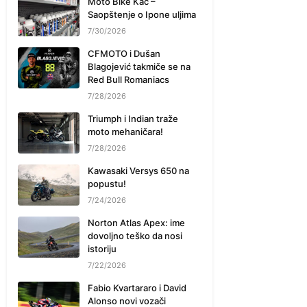
Moto Bike Kać –
Saopštenje o Ipone uljima
7/30/2026
CFMOTO i Dušan
Blagojević takmiče se na
Red Bull Romaniacs
7/28/2026
Triumph i Indian traže
moto mehaničara!
7/28/2026
Kawasaki Versys 650 na
popustu!
7/24/2026
Norton Atlas Apex: ime
dovoljno teško da nosi
istoriju
7/22/2026
Fabio Kvartararo i David
Alonso novi vozači