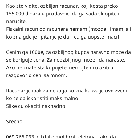
Kao sto vidite, ozbiljan racunar, koji kosta preko
155.000 dinara u prodavnici da ga sada sklopite i
narucite.
Fiskalni racun od racunara nemam (mozda i imam, ali
ko zna gde je i pitanje je da li cu ga uopste i naci)
Cenim ga 1000e, za ozbiljnog kupca naravno moze da
se koriguje cena. Za neozbiljnog moze i da naraste.
Ako ne znate sta kupujete, nemojte ni ulaziti u
razgovor o ceni sa mnom.
Racunar je ipak za nekoga ko zna kakva je ovo zver i
ko ce ga iskoristiti maksimalno.
Slike cu okaciti naknadno
Srecno
069-766-033 je i dalje moj broj telefona, tako da