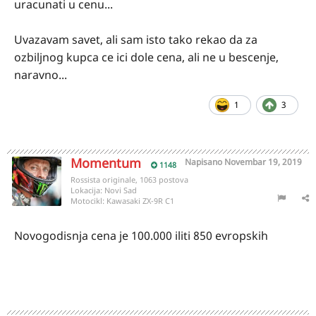
uracunati u cenu...
Uvazavam savet, ali sam isto tako rekao da za
ozbiljnog kupca ce ici dole cena, ali ne u bescenje,
naravno...
1
3
Momentum
Napisano
Novembar 19, 2019
1148
Rossista originale, 1063 postova
Lokacija:
Novi Sad
Motocikl:
Kawasaki ZX-9R C1
Novogodisnja cena je 100.000 iliti 850 evropskih