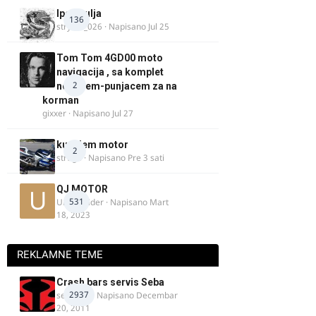
Ipone ulja
136
stryker_026
· Napisano
Jul 25
Tom Tom 4GD00 moto
navigacija , sa komplet
2
nosacem-punjacem za na
korman
gixxer
· Napisano
Jul 27
kupujem motor
2
strugo
· Napisano
Pre 3 sati
QJ MOTOR
531
Urban Rider
· Napisano
Mart
18, 2023
REKLAMNE TEME
Crash bars servis Seba
2937
seba011
· Napisano
Decembar
20, 2011