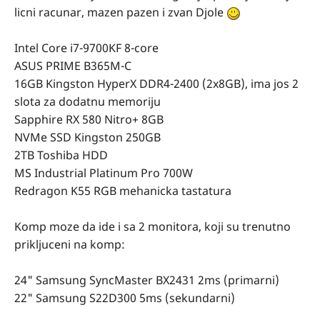
licni racunar, mazen pazen i zvan Djole
Intel Core i7-9700KF 8-core
ASUS PRIME B365M-C
16GB Kingston HyperX DDR4-2400 (2x8GB), ima jos 2
slota za dodatnu memoriju
Sapphire RX 580 Nitro+ 8GB
NVMe SSD Kingston 250GB
2TB Toshiba HDD
MS Industrial Platinum Pro 700W
Redragon K55 RGB mehanicka tastatura
Komp moze da ide i sa 2 monitora, koji su trenutno
prikljuceni na komp:
24" Samsung SyncMaster BX2431 2ms (primarni)
22" Samsung S22D300 5ms (sekundarni)