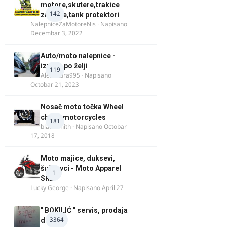
motore,skutere,trakice
142
za felne,tank protektori
NalepniceZaMotoreNis
· Napisano
Decembar 3, 2022
Auto/moto nalepnice -
izrada po želji
119
Alexandra995
· Napisano
Octobar 21, 2023
Nosač moto točka Wheel
chock motorcycles
181
blacksmith
· Napisano
Octobar
17, 2018
Moto majice, duksevi,
šuškavci - Moto Apparel
1
SRB
Lucky George
· Napisano
April 27
" BOKILIĆ " servis, prodaja
3364
delova