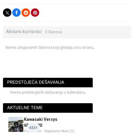
Aktivni korisnici
0 članova
Nema ulogovanih članova koji gledaju ovu stranu.
PREDSTOJEĆA DEŠAVANJA
Nema predstojećih dešavanja u kalendaru.
AKTUELNE TEME
Kawasaki Versys
650/1000
4331
ProMaster
· Napisano
Mart 25,