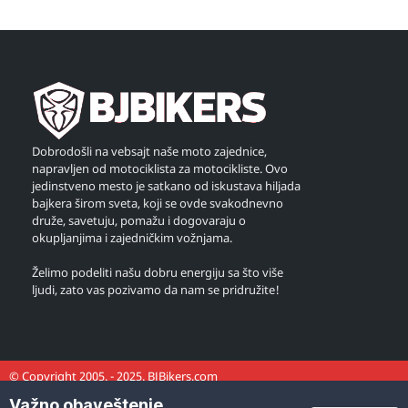
Dobrodošli na vebsajt naše moto zajednice,
napravljen od motociklista za motocikliste. Ovo
jedinstveno mesto je satkano od iskustava hiljada
bajkera širom sveta, koji se ovde svakodnevno
druže, savetuju, pomažu i dogovaraju o
okupljanjima i zajedničkim vožnjama.
Želimo podeliti našu dobru energiju sa što više
ljudi, zato vas pozivamo da nam se pridružite!
© Copyright 2005. - 2025. BJBikers.com
Važno obaveštenje