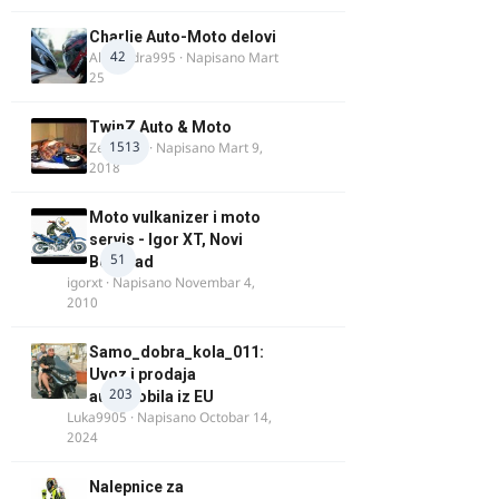
Charlie Auto-Moto delovi
42
Alexandra995
· Napisano
Mart
25
TwinZ Auto & Moto
1513
Zeljkamp
· Napisano
Mart 9,
2018
Moto vulkanizer i moto
servis - Igor XT, Novi
51
Beograd
igorxt
· Napisano
Novembar 4,
2010
Samo_dobra_kola_011:
Uvoz i prodaja
203
automobila iz EU
Luka9905
· Napisano
Octobar 14,
2024
Nalepnice za