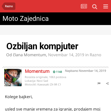
Razno
Moto Zajednica
Ozbiljan kompjuter
Od člana
Momentum
,
Novembar 14, 2019
in
Razno
Momentum
Napisano
Novembar 14, 2019
1148
Rossista originale, 1063 postova
Lokacija:
Novi Sad
Motocikl:
Kawasaki ZX-9R C1
Kolege bajkeri,
usled sve manje vremena za igranje, prodajem moj