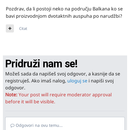
Pozdrav, da li postoji neko na području Balkana ko se
bavi proizvodnjom dvotaktnih auspuha po narudžbi?
Citat
Pridruži nam se!
Možeš sada da napišeš svoj odgovor, a kasnije da se
registruješ. Ako imaš nalog,
uloguj se
i napiši svoj
odgovor.
Note:
Your post will require moderator approval
before it will be visible.
Odgovori na ovu temu...