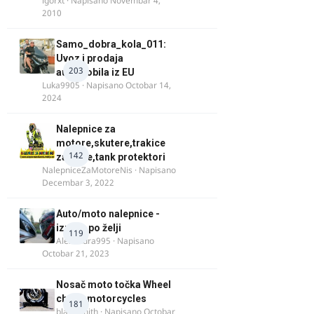
igorxt
· Napisano
Novembar 4,
2010
Samo_dobra_kola_011:
Uvoz i prodaja
203
automobila iz EU
Luka9905
· Napisano
Octobar 14,
2024
Nalepnice za
motore,skutere,trakice
142
za felne,tank protektori
NalepniceZaMotoreNis
· Napisano
Decembar 3, 2022
Auto/moto nalepnice -
izrada po želji
119
Alexandra995
· Napisano
Octobar 21, 2023
Nosač moto točka Wheel
chock motorcycles
181
blacksmith
· Napisano
Octobar