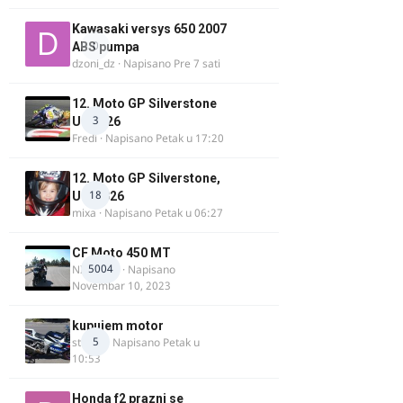
Kawasaki versys 650 2007
0
ABS pumpa
dzoni_dz
· Napisano
Pre 7 sati
12. Moto GP Silverstone
3
UK 2026
Fredi
· Napisano
Petak u 17:20
12. Moto GP Silverstone,
18
UK, 2026
mixa
· Napisano
Petak u 06:27
CF Moto 450 MT
5004
NIKOLA 1
· Napisano
Novembar 10, 2023
kupujem motor
5
strugo
· Napisano
Petak u
10:53
Honda f2 prazni se