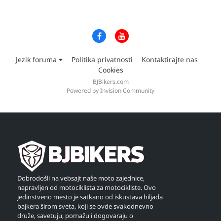
Jezik foruma
Politika privatnosti
Kontaktirajte nas
Cookies
BJBikers.com
Powered by Invision Community
Dobrodošli na vebsajt naše moto zajednice,
napravljen od motociklista za motocikliste. Ovo
jedinstveno mesto je satkano od iskustava hiljada
bajkera širom sveta, koji se ovde svakodnevno
druže, savetuju, pomažu i dogovaraju o