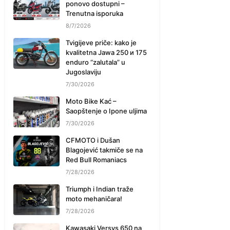
ponovo dostupni –
Trenutna isporuka
8/7/2026
Tvigijeve priče: kako je
kvalitetna Jawa 250 и 175
enduro “zalutala” u
Jugoslaviju
7/30/2026
Moto Bike Kać –
Saopštenje o Ipone uljima
7/30/2026
CFMOTO i Dušan
Blagojević takmiče se na
Red Bull Romaniacs
7/28/2026
Triumph i Indian traže
moto mehaničara!
7/28/2026
Kawasaki Versys 650 na