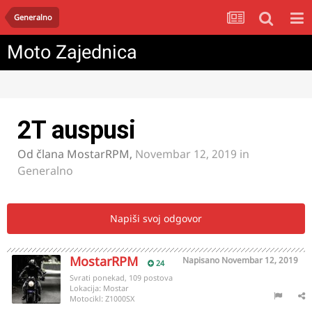
Generalno
Moto Zajednica
2T auspusi
Od člana
MostarRPM
,
Novembar 12, 2019
in
Generalno
Napiši svoj odgovor
MostarRPM
Napisano
Novembar 12, 2019
24
Svrati ponekad, 109 postova
Lokacija:
Mostar
Motocikl:
Z1000SX