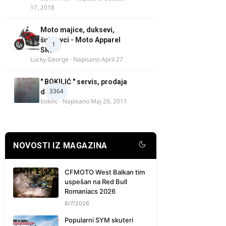
17, 2018
Moto majice, duksevi,
šuškavci - Moto Apparel
1
SRB
Lucky George
· Napisano
April 27
" BOKILIĆ " servis, prodaja
3364
delova
bokilic
· Napisano
Maj 29, 2011
NOVOSTI IZ MAGAZINA
CFMOTO West Balkan tim
uspešan na Red Bull
Romaniacs 2026
8/7/2026
Popularni SYM skuteri