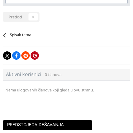
Pratioci
0
Spisak tema
Aktivni korisnici
0 članova
Nema ulogovanih članova koji gledaju ovu stranu.
PREDSTOJEĆA DEŠAVANJA