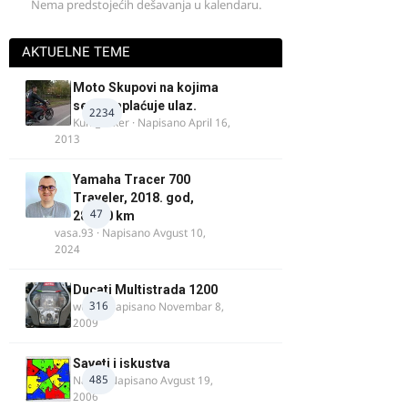
Nema predstojećih dešavanja u kalendaru.
AKTUELNE TEME
Moto Skupovi na kojima
se ne naplaćuje ulaz.
2234
Kum_Mixer
· Napisano
April 16,
2013
Yamaha Tracer 700
Traveler, 2018. god,
47
28.100 km
vasa.93
· Napisano
Avgust 10,
2024
Ducati Multistrada 1200
316
wulfy
· Napisano
Novembar 8,
2009
Saveti i iskustva
485
Najzli
· Napisano
Avgust 19,
2006