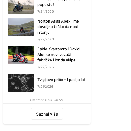
popustu!
7/24/2026
Norton Atlas Apex: ime
dovoljno teško da nosi
istoriju
7/22/2026
Fabio Kvartararo i David
Alonso novi vozači
fabričke Honda ekipe
7/22/2026
Tvigijeve priče – I pad je let
7/21/2026
Osveženo u 6:51:46 AM
Saznaj više