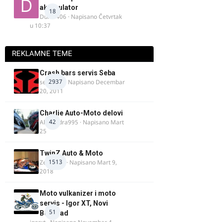
akomulator
18
Dule1406
· Napisano
Četvrtak
u 10:37
REKLAMNE TEME
Crash bars servis Seba
2937
seba011
· Napisano
Decembar
20, 2011
Charlie Auto-Moto delovi
42
Alexandra995
· Napisano
Mart
25
TwinZ Auto & Moto
1513
Zeljkamp
· Napisano
Mart 9,
2018
Moto vulkanizer i moto
servis - Igor XT, Novi
51
Beograd