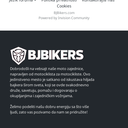
Cookies
BJBikers.com
Powered by Invision Community
Dobrodošli na vebsajt naše moto zajednice,
napravljen od motociklista za motocikliste. Ovo
jedinstveno mesto je satkano od iskustava hiljada
bajkera širom sveta, koji se ovde svakodnevno
druže, savetuju, pomažu i dogovaraju o
okupljanjima i zajedničkim vožnjama.
Želimo podeliti našu dobru energiju sa što više
ljudi, zato vas pozivamo da nam se pridružite!