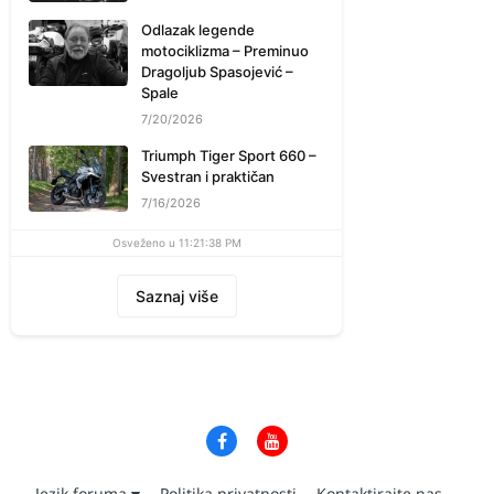
Odlazak legende
motociklizma – Preminuo
Dragoljub Spasojević –
Spale
7/20/2026
Triumph Tiger Sport 660 –
Svestran i praktičan
7/16/2026
Osveženo u 11:21:38 PM
Saznaj više
Jezik foruma
Politika privatnosti
Kontaktirajte nas