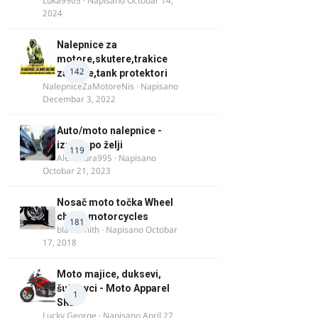
Luka9905
· Napisano
Octobar 14,
2024
Nalepnice za
motore,skutere,trakice
142
za felne,tank protektori
NalepniceZaMotoreNis
· Napisano
Decembar 3, 2022
Auto/moto nalepnice -
izrada po želji
119
Alexandra995
· Napisano
Octobar 21, 2023
Nosač moto točka Wheel
chock motorcycles
181
blacksmith
· Napisano
Octobar
17, 2018
Moto majice, duksevi,
šuškavci - Moto Apparel
1
SRB
Lucky George
· Napisano
April 27