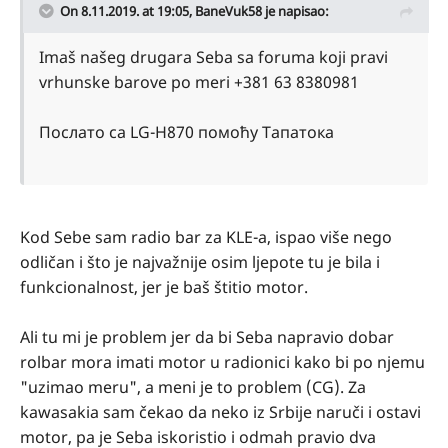
On 8.11.2019. at 19:05,
BaneVuk58
je napisao:
Imaš našeg drugara Seba sa foruma koji pravi
vrhunske barove po meri +381 63 8380981
Послато са LG-H870 помоћу Тапатока
Kod Sebe sam radio bar za KLE-a, ispao više nego
odličan i što je najvažnije osim ljepote tu je bila i
funkcionalnost, jer je baš štitio motor.
Ali tu mi je problem jer da bi Seba napravio dobar
rolbar mora imati motor u radionici kako bi po njemu
"uzimao meru", a meni je to problem (CG). Za
kawasakia sam čekao da neko iz Srbije naruči i ostavi
motor, pa je Seba iskoristio i odmah pravio dva