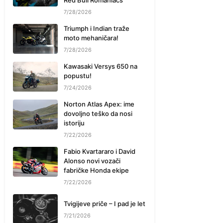
Red Bull Romaniacs
7/28/2026
Triumph i Indian traže
moto mehaničara!
7/28/2026
Kawasaki Versys 650 na
popustu!
7/24/2026
Norton Atlas Apex: ime
dovoljno teško da nosi
istoriju
7/22/2026
Fabio Kvartararo i David
Alonso novi vozači
fabričke Honda ekipe
7/22/2026
Tvigijeve priče – I pad je let
7/21/2026