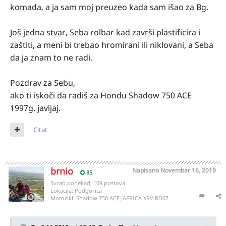
komada, a ja sam moj preuzeo kada sam išao za Bg.
Još jedna stvar, Seba rolbar kad završi plastificira i
zaštiti, a meni bi trebao hromirani ili niklovani, a Seba
da ja znam to ne radi.
Pozdrav za Sebu,
ako ti iskoči da radiš za Hondu Shadow 750 ACE
1997g. javljaj.
Citat
brnio
Napisano
Novembar 16, 2019
85
Svrati ponekad, 109 postova
Lokacija:
Podgorica
Motocikl:
Shadow 750 ACE, AFRICA XRV RD07