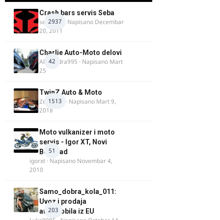
Crash bars servis Seba
2937
seba011
· Napisano
Decembar
20, 2011
Charlie Auto-Moto delovi
42
Alexandra995
· Napisano
Mart
25
TwinZ Auto & Moto
1513
Zeljkamp
· Napisano
Mart 9,
2018
Moto vulkanizer i moto
servis - Igor XT, Novi
51
Beograd
igorxt
· Napisano
Novembar 4,
2010
Samo_dobra_kola_011:
Uvoz i prodaja
203
automobila iz EU