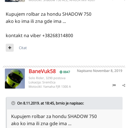
Kupujem rolbar za hondu SHADOW 750
ako ko ima ili zna gde ima ...
kontakt na viber +38268314800
Citat
BaneVuk58
Napisano
Novembar 8, 2019
8847
Solo Rider, 3290 postova
Lokacija:
Sremčica
Motocikl:
Yamaha FJR 1300 A
On 8.11.2019. at 18:45,
brnio
je napisao:
Kupujem rolbar za hondu SHADOW 750
ako ko ima ili zna gde ima ...