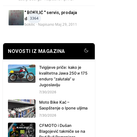
" BOKILIĆ " servis, prodaja
3364
delova
bokilic
· Napisano
Maj 29, 2011
NOVOSTI IZ MAGAZINA
Tvigijeve priče: kako je
kvalitetna Jawa 250 и 175
enduro “zalutala” u
Jugoslaviju
7/30/2026
Moto Bike Kać –
Saopštenje o Ipone uljima
7/30/2026
CFMOTO i Dušan
Blagojević takmiče se na