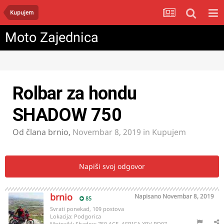
Kupujem
Moto Zajednica
Rolbar za hondu
SHADOW 750
Od člana
brnio
,
Novembar 8, 2019
in
Kupujem
Napiši svoj odgovor
brnio
Napisano
Novembar 8, 2019
85
Svrati ponekad, 109 postova
Lokacija:
Podgorica
Motocikl:
Shadow 750 ACE, AFRICA XRV RD07