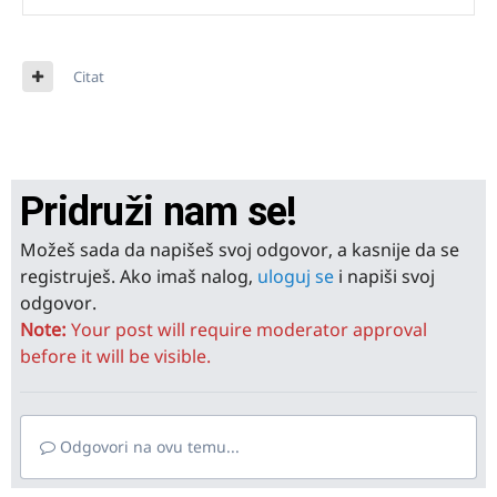
Citat
Pridruži nam se!
Možeš sada da napišeš svoj odgovor, a kasnije da se
registruješ. Ako imaš nalog,
uloguj se
i napiši svoj
odgovor.
Note:
Your post will require moderator approval
before it will be visible.
Odgovori na ovu temu...