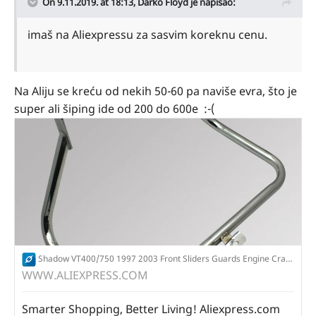
On 9.11.2019. at 18:13,
Darko Floyd
je napisao:
imaš na Aliexpressu za sasvim koreknu cenu.
Na Aliju se kreću od nekih 50-60 pa naviše evra, što je
super ali šiping ide od 200 do 600e :-(
Shadow VT400/750 1997 2003 Front Sliders Guards Engine Crash Bungs Protectors Motorcycle Side Safety Bumper-in Falling Protection from Automobiles & Motorcycles on AliExpress
WWW.ALIEXPRESS.COM
Smarter Shopping, Better Living! Aliexpress.com