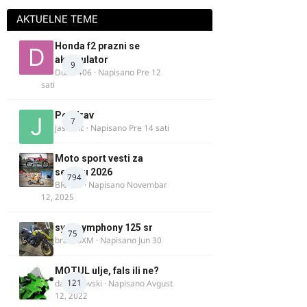
AKTUELNE TEME
Honda f2 prazni se
akomulator
9
Dule1406
· Napisano
Pre 12
sati
Pozdrav
7
jasminc
· Napisano
Pre 14 sati
Moto sport vesti za
sezonu 2026
794
BRACO
· Napisano
Novembar
12, 2025
sym symphony 125 sr
75
brankoXM
· Napisano
Jun 30
MOTUL ulje, fals ili ne?
121
dalipopovski
· Napisano
Avgust
12, 2022