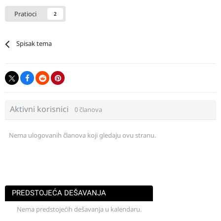
Pratioci
2
Spisak tema
Aktivni korisnici
0 članova
Nema ulogovanih članova koji gledaju ovu stranu.
PREDSTOJEĆA DEŠAVANJA
Nema predstojećih dešavanja u kalendaru.