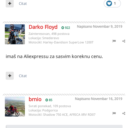
Citat
1
Darko Floyd
Napisano
Novembar 9, 2019
922
Zainteresovan, 498 postova
Lokacija:
Smederevo
Motocikl:
Harley-Davidson SuperLow 1200T
imaš na Aliexpressu za sasvim koreknu cenu.
Citat
brnio
Napisano
Novembar 16, 2019
85
Svrati ponekad, 109 postova
Lokacija:
Podgorica
Motocikl:
Shadow 750 ACE, AFRICA XRV RD07