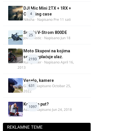
DJI Mic Mini 2TX + 1RX +
4
Charging case
Niksha
· Napisano
Pre 11 sati
Suzuki V-Strom 800DE
25
Jovan Ristic
· Napisano
Jun 18
Moto Skupovi na kojima
se ne naplaćuje ulaz.
2193
Kum_Mixer
· Napisano
April 16,
2013
Veselo, kamere
631
GR 46
· Napisano
Octobar 25,
2022
Kakav je put?
1097
Astral
· Napisano
Jun 24, 2018
REKLAMNE TEME