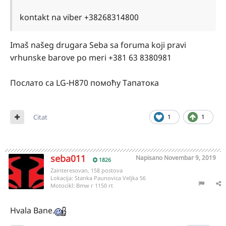
kontakt na viber +38268314800
Imaš našeg drugara Seba sa foruma koji pravi
vrhunske barove po meri +381 63 8380981
Послато са LG-H870 помоћу Тапатока
Citat
1
1
seba011
Napisano
Novembar 9, 2019
1826
Zainteresovan, 158 postova
Lokacija:
Stanka Paunovica Veljka 56
Motocikl:
Bmw r 1150 rt
Hvala Bane.