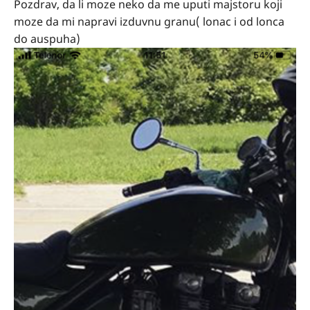
Pozdrav, da li moze neko da me uputi majstoru koji
moze da mi napravi izduvnu granu( lonac i od lonca
do auspuha)