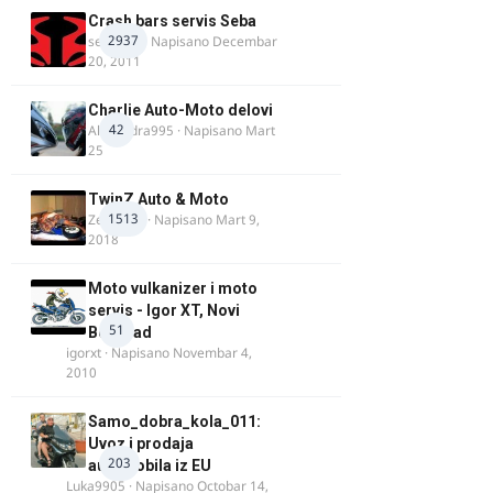
Crash bars servis Seba
2937
seba011
· Napisano
Decembar
20, 2011
Charlie Auto-Moto delovi
42
Alexandra995
· Napisano
Mart
25
TwinZ Auto & Moto
1513
Zeljkamp
· Napisano
Mart 9,
2018
Moto vulkanizer i moto
servis - Igor XT, Novi
51
Beograd
igorxt
· Napisano
Novembar 4,
2010
Samo_dobra_kola_011:
Uvoz i prodaja
203
automobila iz EU
Luka9905
· Napisano
Octobar 14,