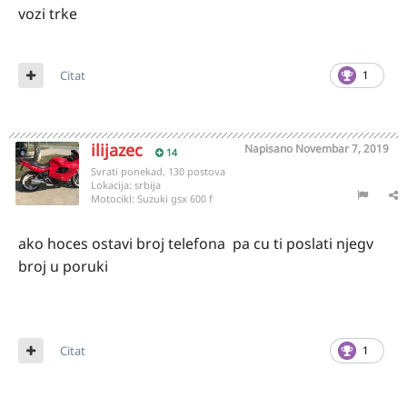
vozi trke
Citat
1
ilijazec
Napisano
Novembar 7, 2019
14
Svrati ponekad, 130 postova
Lokacija:
srbija
Motocikl:
Suzuki gsx 600 f
ako hoces ostavi broj telefona pa cu ti poslati njegv
broj u poruki
Citat
1