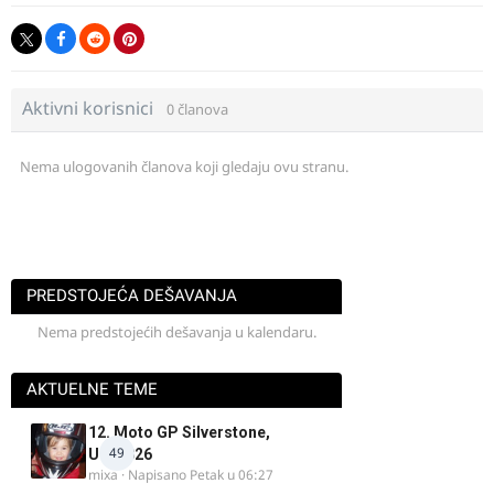
Aktivni korisnici
0 članova
Nema ulogovanih članova koji gledaju ovu stranu.
PREDSTOJEĆA DEŠAVANJA
Nema predstojećih dešavanja u kalendaru.
AKTUELNE TEME
12. Moto GP Silverstone,
49
UK, 2026
mixa
· Napisano
Petak u 06:27