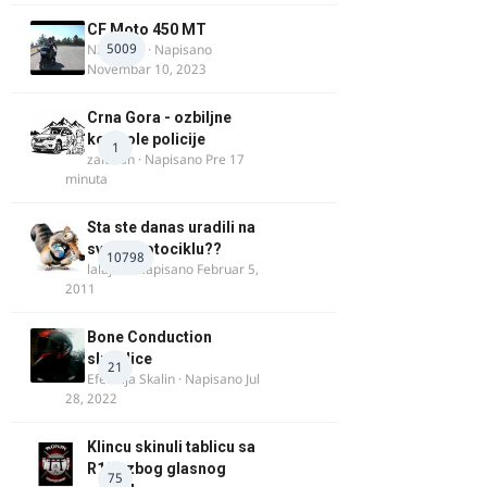
CF Moto 450 MT
5009
NIKOLA 1
· Napisano
Novembar 10, 2023
Crna Gora - ozbiljne
kontrole policije
1
zaludan
· Napisano
Pre 17
minuta
Sta ste danas uradili na
svom motociklu??
10798
lalajko
· Napisano
Februar 5,
2011
Bone Conduction
slusalice
21
Efendija Skalin
· Napisano
Jul
28, 2022
Klincu skinuli tablicu sa
R125 zbog glasnog
75