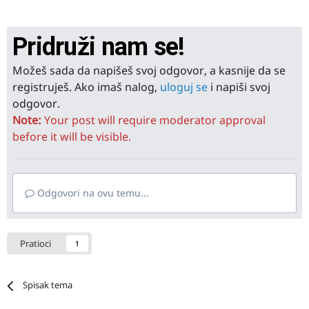
Pridruži nam se!
Možeš sada da napišeš svoj odgovor, a kasnije da se
registruješ. Ako imaš nalog,
uloguj se
i napiši svoj
odgovor.
Note:
Your post will require moderator approval
before it will be visible.
Odgovori na ovu temu...
Pratioci
1
Spisak tema