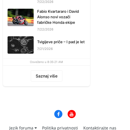
7/22/2026
Fabio Kvartararo i David
Alonso novi vozači
fabričke Honda ekipe
7/22/2026
Tvigijeve priče – I pad je let
7/21/2026
Osveženo u 8:35:21 AM
Saznaj više
Jezik foruma
Politika privatnosti
Kontaktirajte nas