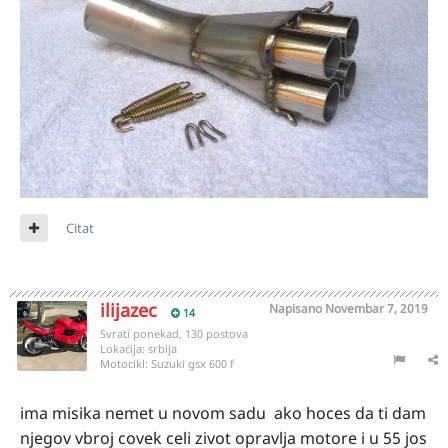
Citat
ilijazec
Napisano
Novembar 7, 2019
14
Svrati ponekad, 130 postova
Lokacija:
srbija
Motocikl:
Suzuki gsx 600 f
ima misika nemet u novom sadu ako hoces da ti dam
njegov vbroj covek celi zivot opravlja motore i u 55 jos