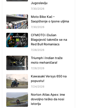
Jugoslaviju
7/30/2026
Moto Bike Kać –
Saopštenje o Ipone uljima
7/30/2026
CFMOTO i Dušan
Blagojević takmiče se na
Red Bull Romaniacs
7/28/2026
Triumph i Indian traže
moto mehaničara!
7/28/2026
Kawasaki Versys 650 na
popustu!
7/24/2026
Norton Atlas Apex: ime
dovoljno teško da nosi
istoriju