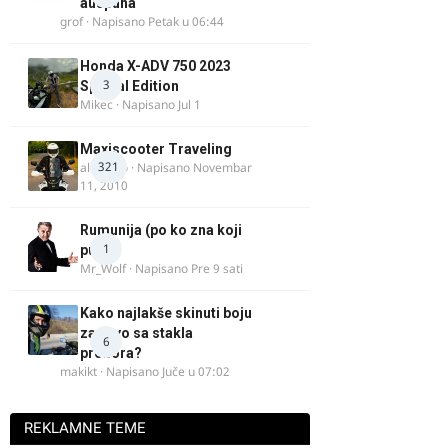
auspuha
grof
· Napisano
Petak u 06:44
Honda X-ADV 750 2023
3
Special Edition
Mikec
· Napisano
Jul 1
Maxiscooter Traveling
321
alexanto
· Napisano
Novembar
11, 2010
Rumunija (po ko zna koji
1
put)
Mr_Wolf
· Napisano
Pre 9 sati
Kako najlakše skinuti boju
za drvo sa stakla
6
prozora?
makikt
· Napisano
Juče u 07:02
REKLAMNE TEME