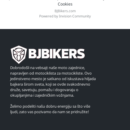
Cookies
BJBikers.com
Powered by Invision Community
Dobrodošli na vebsajt naše moto zajednice,
napravljen od motociklista za motocikliste. Ovo
jedinstveno mesto je satkano od iskustava hiljada
bajkera širom sveta, koji se ovde svakodnevno
druže, savetuju, pomažu i dogovaraju o
okupljanjima i zajedničkim vožnjama.
Želimo podeliti našu dobru energiju sa što više
ljudi, zato vas pozivamo da nam se pridružite!