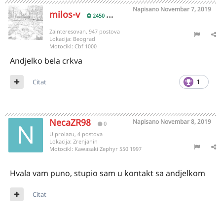
Napisano
Novembar 7, 2019
milos-v
2450
Zainteresovan, 947 postova
Lokacija:
Beograd
Motocikl:
Cbf 1000
Andjelko bela crkva
Citat
1
NecaZR98
Napisano
Novembar 8, 2019
0
U prolazu, 4 postova
Lokacija:
Zrenjanin
Motocikl:
Kawasaki Zephyr 550 1997
Hvala vam puno, stupio sam u kontakt sa andjelkom
Citat