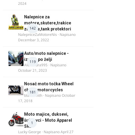
2024
Nalepnice za
motore,skutere,trakice
142
za felne,tank protektori
NalepniceZaMotoreNis
· Napisano
Decembar 3, 2022
Auto/moto nalepnice -
izrada po želji
119
Alexandra995
· Napisano
Octobar 21, 2023
Nosač moto točka Wheel
chock motorcycles
181
blacksmith
· Napisano
Octobar
17, 2018
Moto majice, duksevi,
šuškavci - Moto Apparel
1
SRB
Lucky George
· Napisano
April 27