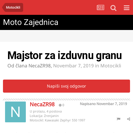
Motocikli
Moto Zajednica
Majstor za izduvnu granu
Od člana
NecaZR98
,
Novembar 7, 2019
in
Motocikli
Napiši svoj odgovor
NecaZR98
Napisano
Novembar 7, 2019
0
U prolazu, 4 postova
Lokacija:
Zrenjanin
Motocikl:
Kawasaki Zephyr 550 1997