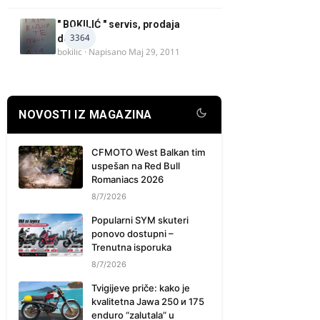
" BOKILIĆ " servis, prodaja
3364
delova
bokilic
· Napisano
Maj 29, 2011
NOVOSTI IZ MAGAZINA
CFMOTO West Balkan tim
uspešan na Red Bull
Romaniacs 2026
8/7/2026
Popularni SYM skuteri
ponovo dostupni –
Trenutna isporuka
8/7/2026
Tvigijeve priče: kako je
kvalitetna Jawa 250 и 175
enduro “zalutala” u