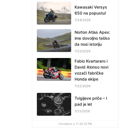
Kawasaki Versys
650 na popustu!
7/24/2026
Norton Atlas Apex:
ime dovoljno teško
da nosi istoriju
7/22/2026
Fabio Kvartararo i
David Alonso novi
vozači fabričke
Honda ekipe
7/22/2026
Tvigijeve priče – I
pad je let
7/21/2026
Osveženo u 11:32:10 PM