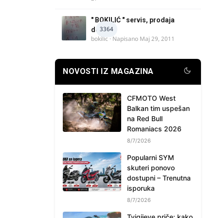
" BOKILIĆ " servis, prodaja
3364
delova
bokilic
· Napisano
Maj 29, 2011
NOVOSTI IZ MAGAZINA
CFMOTO West
Balkan tim uspešan
na Red Bull
Romaniacs 2026
8/7/2026
Popularni SYM
skuteri ponovo
dostupni – Trenutna
isporuka
8/7/2026
Tvigijeve priče: kako