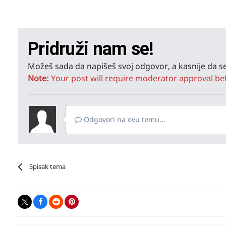
Pridruži nam se!
Možeš sada da napišeš svoj odgovor, a kasnije da se
Note:
Your post will require moderator approval befor
Odgovori na ovu temu...
Spisak tema