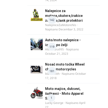
14, 2024
Nalepnice za
motore,skutere,trakice
142
za felne,tank protektori
NalepniceZaMotoreNis
·
Napisano
Decembar 3, 2022
Auto/moto nalepnice -
izrada po želji
119
Alexandra995
· Napisano
Octobar 21, 2023
Nosač moto točka Wheel
chock motorcycles
181
blacksmith
· Napisano
Octobar
17, 2018
Moto majice, duksevi,
šuškavci - Moto Apparel
1
SRB
Lucky George
· Napisano
April
27