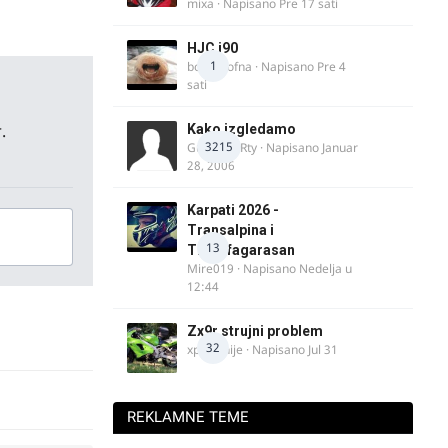
mixa
· Napisano
Pre 17 sati
HJC i90
1
bobi_krofna
· Napisano
Pre 4
sati
.
Kako izgledamo
3215
Guest diRRty · Napisano
Januar
28, 2006
Karpati 2026 -
Transalpina i
13
Transfagarasan
Mire019
· Napisano
Nedelja u
12:44
Zx9r strujni problem
32
xpetronije
· Napisano
Jul 31
REKLAMNE TEME