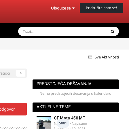
Pridružite nam se!
Ulogujte se
Sve Aktivnosti
ratioci
0
PREDSTOJEĆA DEŠAVANJA
Nema predstojećih dešavanja u kalendaru.
AKTUELNE TEME
 odgovor
CF Moto 450 MT
5001
NIKOLA 1
· Napisano
Novembar 10, 2023