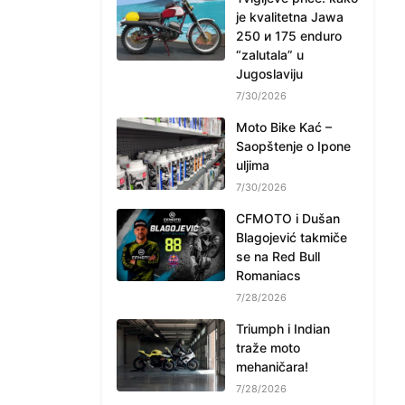
je kvalitetna Jawa
250 и 175 enduro
“zalutala” u
Jugoslaviju
7/30/2026
Moto Bike Kać –
Saopštenje o Ipone
uljima
7/30/2026
CFMOTO i Dušan
Blagojević takmiče
se na Red Bull
Romaniacs
7/28/2026
Triumph i Indian
traže moto
mehaničara!
7/28/2026