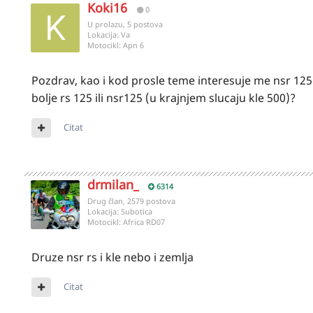
Koki16
0
U prolazu, 5 postova
Lokacija:
Va
Motocikl:
Apn 6
Pozdrav, kao i kod prosle teme interesuje me nsr 125.
bolje rs 125 ili nsr125 (u krajnjem slucaju kle 500)?
Citat
drmilan_
6314
Drug član, 2579 postova
Lokacija:
Subotica
Motocikl:
Africa RD07
Druze nsr rs i kle nebo i zemlja
Citat