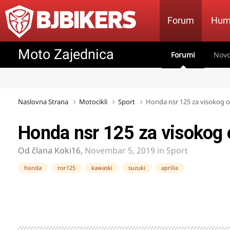
Forum
Hum
Moto Zajednica
Forumi
Novo
Naslovna Strana
Motocikli
Sport
Honda nsr 125 za visokog 
Honda nsr 125 za visokog 
Od člana
Koki16
,
Novembar 5, 2019
in
Sport
honda
nsr125
kawaski
suzuki
aprilia