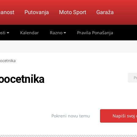
anost
Putovanja
Moto Sport
Garaža
sti
Kalendar
Razno
Pravila Ponašanja
oocetnika
oocetnika
P
Pokreni novu temu
Napiši svoj