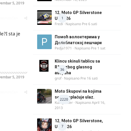
embar 5, 2019
12. Moto GP Silverstone
oblematičan
1
UK 2026
Fredi
· Napisano
Pre 6 sati
e?I sta je
Помоћ волонтерима у
0
Делиблатској пешчари
Pedja1971
· Napisano
Pre 1 sat
Klincu skinuli tablicu sa
R125 zbog glasnog
36
auspuha
embar 5, 2019
grof
· Napisano
Pre 16 sati
Moto Skupovi na kojima
oblematičan
se ne naplaćuje ulaz.
2220
Kum_Mixer
· Napisano
April 16,
2013
12. Moto GP Silverstone,
7
UK, 2026