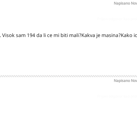
Napisano
Nov
Prijavi odgovor kao pr
 Visok sam 194 da li ce mi biti mali?Kakva je masina?Kako id
Napisano
Nov
Prijavi odgovor kao pr