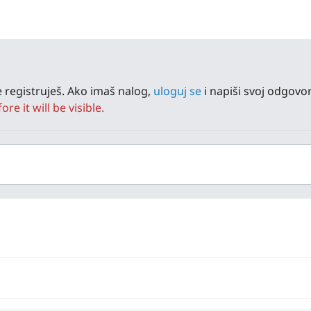
 registruješ. Ako imaš nalog,
uloguj se
i napiši svoj odgovor
e it will be visible.