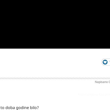
Napisano
O
Prijavi odgovor kao pr
e to doba godine bilo?