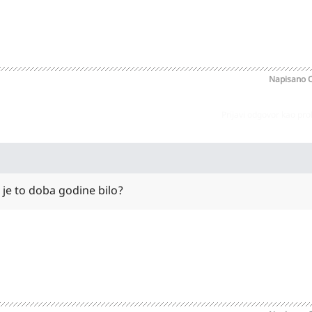
Napisano
O
Prijavi odgovor kao pr
 je to doba godine bilo?