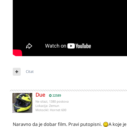
Citat
Due
22589
Ne silazi, 1380 postova
Lokacija:
Zemun
Motocikl:
Hornet 600
Naravno da je dobar film. Pravi putopisni.
A koje j