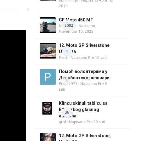
Kum_Mixer
· Napisano
April 16,
2013
oblematičan
CF Moto 450 MT
5002
NIKOLA 1
· Napisano
Novembar 10, 2023
12. Moto GP Silverstone
1
UK 2026
Fredi
· Napisano
Pre 10 sati
Помоћ волонтерима у
Делиблатској пешчари
0
Pedja1971
· Napisano
Pre 5
sati
Klincu skinuli tablicu sa
R125 zbog glasnog
36
auspuha
grof
· Napisano
Pre 20 sati
12. Moto GP Silverstone,