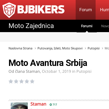
Forum
Hum
Moto Zajednica
Forumi
Novo
Naslovna Strana
Putovanja, Izleti, Moto Skupovi
Putopisi
Mo
Moto Avantura Srbija
Od člana
Staman
,
Octobar 1, 2019
in
Putopisi
Staman
717