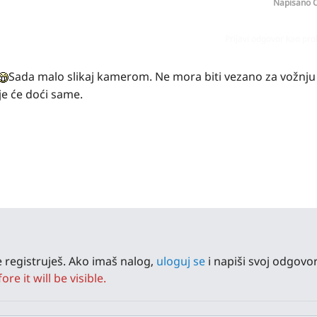
Napisano
O
Prijavi odgovor kao pr
Sada malo slikaj kamerom. Ne mora biti vezano za vožnju
eje će doći same.
 registruješ. Ako imaš nalog,
uloguj se
i napiši svoj odgovor
e it will be visible.