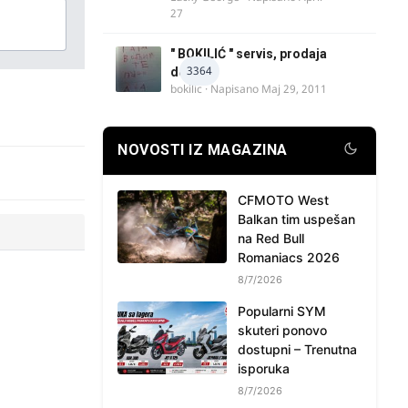
27
" BOKILIĆ " servis, prodaja
3364
delova
bokilic
· Napisano
Maj 29, 2011
NOVOSTI IZ MAGAZINA
CFMOTO West
Balkan tim uspešan
na Red Bull
Romaniacs 2026
8/7/2026
Popularni SYM
skuteri ponovo
dostupni – Trenutna
isporuka
8/7/2026