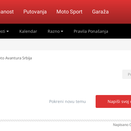
anost
Putovanja
Moto Sport
Garaža
sti
Kalendar
Razno
Pravila Ponašanja
to Avantura Srbija
P
Pokreni novu temu
Napiši svoj
Napisano
O