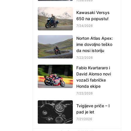
Kawasaki Versys
650 na popustu!
7/24/2026
Norton Atlas Apex:
ime dovoljno teško
da nosi istoriju
7/22/2026
Fabio Kvartararo i
David Alonso novi
vozači fabričke
Honda ekipe
7/22/2026
Tvigijeve priče – I
pad je let
7/21/2026