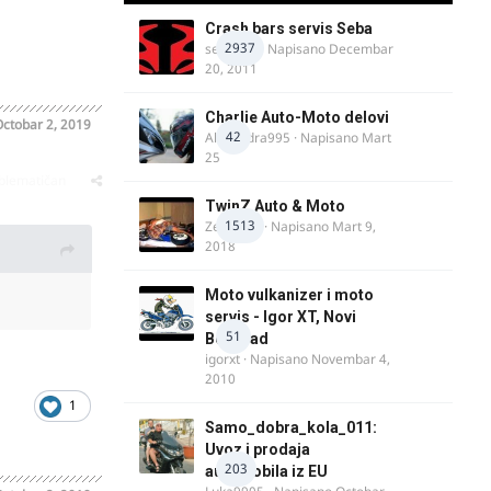
Crash bars servis Seba
2937
seba011
· Napisano
Decembar
20, 2011
Charlie Auto-Moto delovi
ctobar 2, 2019
42
Alexandra995
· Napisano
Mart
25
oblematičan
TwinZ Auto & Moto
1513
Zeljkamp
· Napisano
Mart 9,
2018
Moto vulkanizer i moto
servis - Igor XT, Novi
51
Beograd
igorxt
· Napisano
Novembar 4,
2010
1
Samo_dobra_kola_011:
Uvoz i prodaja
203
automobila iz EU