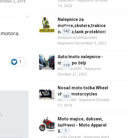
Luka9905
· Napisano
Octobar
ctobar 2, 2019
14, 2024
oblematičan
Nalepnice za
motore,skutere,trakice
142
za felne,tank protektori
 motora.
NalepniceZaMotoreNis
·
Napisano
Decembar 3, 2022
Auto/moto nalepnice -
1
izrada po želji
119
Alexandra995
· Napisano
Octobar 21, 2023
Nosač moto točka Wheel
chock motorcycles
181
blacksmith
· Napisano
Octobar
17, 2018
.
Moto majice, duksevi,
šuškavci - Moto Apparel
1
SRB
Lucky George
· Napisano
April