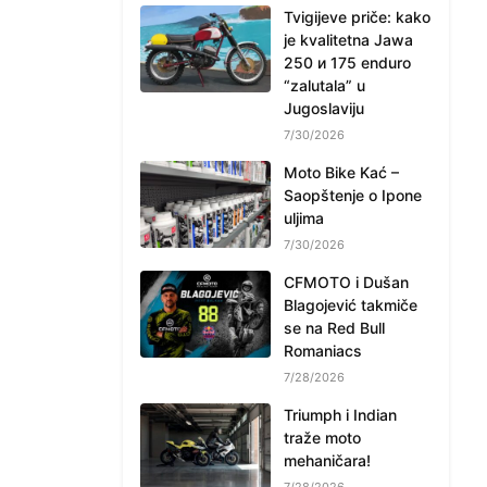
Tvigijeve priče: kako
je kvalitetna Jawa
250 и 175 enduro
“zalutala” u
Jugoslaviju
7/30/2026
Moto Bike Kać –
Saopštenje o Ipone
uljima
7/30/2026
CFMOTO i Dušan
Blagojević takmiče
se na Red Bull
Romaniacs
7/28/2026
Triumph i Indian
traže moto
mehaničara!
7/28/2026