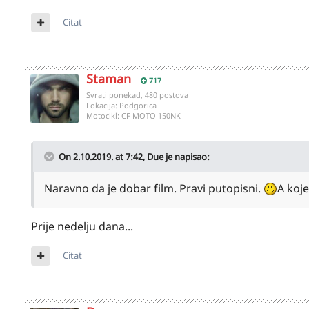
Citat
Staman
717
Svrati ponekad, 480 postova
Lokacija:
Podgorica
Motocikl:
CF MOTO 150NK
On 2.10.2019. at 7:42,
Due
je napisao:
Naravno da je dobar film. Pravi putopisni.
A koje
Prije nedelju dana...
Citat