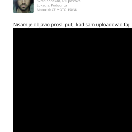
Svrati ponekad, 480 postova
Lokacija:
Podgorica
Motocikl:
CF MOTO 150NK
Nisam je objavio prosli put, kad sam uploadovao fajl 