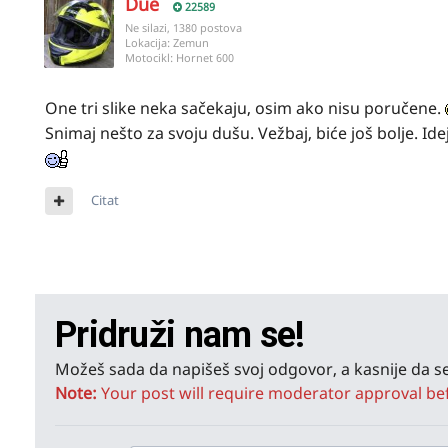
Due
22589
Ne silazi, 1380 postova
Lokacija:
Zemun
Motocikl:
Hornet 600
One tri slike neka sačekaju, osim ako nisu poručene.
Snimaj nešto za svoju dušu. Vežbaj, biće još bolje. Id
Citat
Pridruži nam se!
Možeš sada da napišeš svoj odgovor, a kasnije da se
Note:
Your post will require moderator approval befor