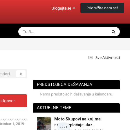
Pridružite nam se!
Ulogujte se
Sve Aktivnosti
ratioci
0
PREDSTOJEĆA DEŠAVANJA
Nema predstojećih dešavanja u kalendaru.
 odgovor
AKTUELNE TEME
Moto Skupovi na kojima
ctobar 1, 2019
se ne naplaćuje ulaz.
2221