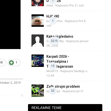
7
UK, 2026
mixa
· Napisano
Pre 21 sati
HJC i90
1
bobi_krofna
· Napisano
Pre 8
sati
Kako izgledamo
3215
Guest diRRty · Napisano
Januar
28, 2006
Karpati 2026 -
Transalpina i
10
1
13
Transfagarasan
Mire019
· Napisano
Nedelja u
12:44
ctobar 2, 2019
Zx9r strujni problem
32
xpetronije
· Napisano
Jul 31
oblematičan
REKLAMNE TEME