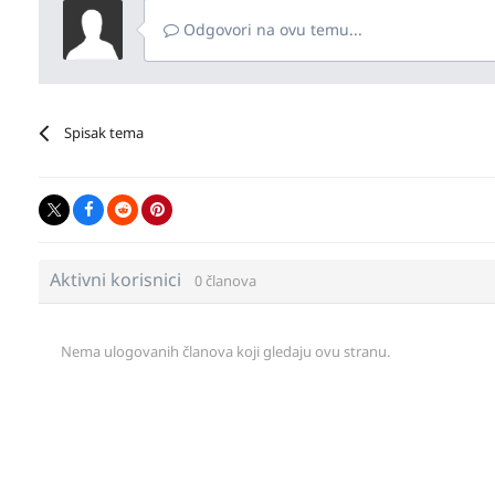
Odgovori na ovu temu...
Spisak tema
Aktivni korisnici
0 članova
Nema ulogovanih članova koji gledaju ovu stranu.