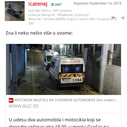
icatenej
Napisano
Septembar 14, 2019
2467
Duh Bez Sekire, 1041 postova
Lokacija:
Beograd - Miljakovac, Ljubovija
Motocikl:
Yamaha XJ600N, Cagiva Canyon 600, Husqvarna TE
250
Zna li neko nešto više o ovome:
MOTOROM NALETELI NA SUDARENE AUTOMOBILE Dve osobe teško povređene u udesu kod Vrnjačke Banje
WWW.BLIC.RS
U udesu dva automobila i motocikla koji se
dogodio večeras oko 19.30, u mestu Gračac na