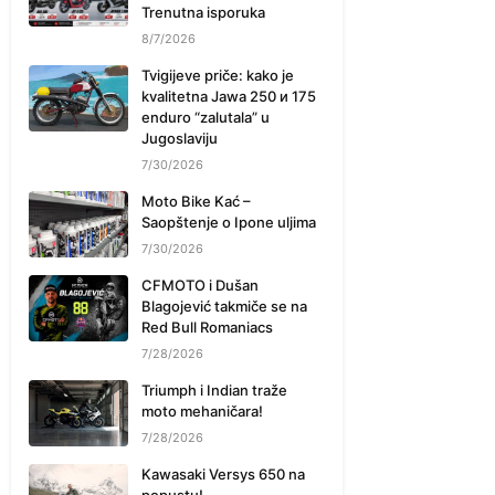
Trenutna isporuka
8/7/2026
Tvigijeve priče: kako je
kvalitetna Jawa 250 и 175
enduro “zalutala” u
Jugoslaviju
7/30/2026
Moto Bike Kać –
Saopštenje o Ipone uljima
7/30/2026
CFMOTO i Dušan
Blagojević takmiče se na
Red Bull Romaniacs
7/28/2026
Triumph i Indian traže
moto mehaničara!
7/28/2026
Kawasaki Versys 650 na