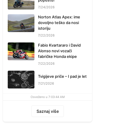
popustu!
7/24/2026
Norton Atlas Apex: ime
dovoljno teško da nosi
istoriju
7/22/2026
Fabio Kvartararo i David
Alonso novi vozači
fabričke Honda ekipe
7/22/2026
Tvigijeve priče – I pad je let
7/21/2026
Osveženo u 7:03:44 AM
Saznaj više