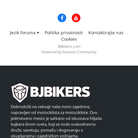
Jezik foruma
Politika privatnosti
Kontaktirajte nas
Cookies
BJBikers.com
Powered by Invision Community
Dobrodošli na vebsajt naše moto zajednice,
napravljen od motociklista za motocikliste. Ovo
jedinstveno mesto je satkano od iskustava hiljada
bajkera širom sveta, koji se ovde svakodnevno
druže, savetuju, pomažu i dogovaraju o
okupljanjima i zajedničkim vožnjama.