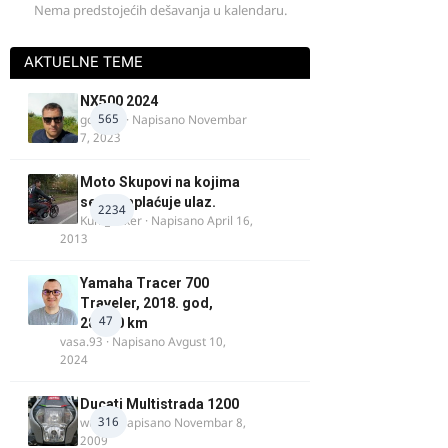
Nema predstojećih dešavanja u kalendaru.
AKTUELNE TEME
NX500 2024
565
godovic
· Napisano
Novembar
7, 2023
Moto Skupovi na kojima
se ne naplaćuje ulaz.
2234
Kum_Mixer
· Napisano
April 16,
2013
Yamaha Tracer 700
Traveler, 2018. god,
47
28.100 km
vasa.93
· Napisano
Avgust 10,
2024
Ducati Multistrada 1200
316
wulfy
· Napisano
Novembar 8,
2009