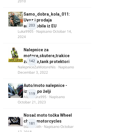
2010
Samo_dobra_kola_011:
Uvoz i prodaja
203
automobila iz EU
Luka9905
· Napisano
Octobar 14,
2024
Nalepnice za
motore,skutere,trakice
142
za felne,tank protektori
NalepniceZaMotoreNis
· Napisano
Decembar 3, 2022
Auto/moto nalepnice -
izrada po želji
119
Alexandra995
· Napisano
Octobar 21, 2023
Nosač moto točka Wheel
chock motorcycles
181
blacksmith
· Napisano
Octobar
17, 2018