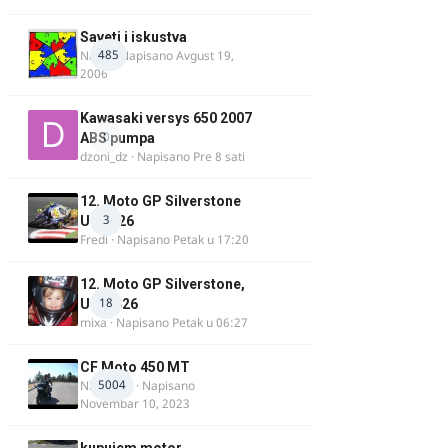
Saveti i iskustva
485
Najzli
· Napisano
Avgust 19,
2006
Kawasaki versys 650 2007
0
ABS pumpa
dzoni_dz
· Napisano
Pre 8 sati
12. Moto GP Silverstone
3
UK 2026
Fredi
· Napisano
Petak u 17:20
12. Moto GP Silverstone,
18
UK, 2026
mixa
· Napisano
Petak u 06:27
CF Moto 450 MT
5004
NIKOLA 1
· Napisano
Novembar 10, 2023