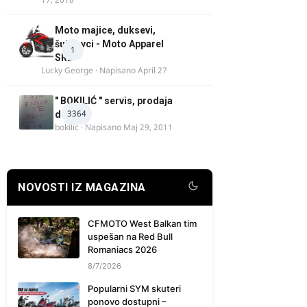
Moto majice, duksevi,
šuškavci - Moto Apparel
1
SRB
Lucky George
· Napisano
April 27
" BOKILIĆ " servis, prodaja
3364
delova
bokilic
· Napisano
Maj 29, 2011
NOVOSTI IZ MAGAZINA
CFMOTO West Balkan tim
uspešan na Red Bull
Romaniacs 2026
8/7/2026
Popularni SYM skuteri
ponovo dostupni –