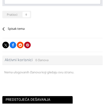
Pratioci
0
Spisak tema
Aktivni korisnici
0 članova
Nema ulogovanih članova koji gledaju ovu stranu.
PREDSTOJEĆA DEŠAVANJA