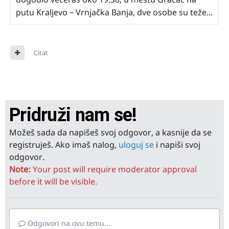
putu Kraljevo – Vrnjačka Banja, dve osobe su teže...
Citat
Pridruži nam se!
Možeš sada da napišeš svoj odgovor, a kasnije da se
registruješ. Ako imaš nalog,
uloguj se
i napiši svoj
odgovor.
Note:
Your post will require moderator approval
before it will be visible.
Odgovori na ovu temu...