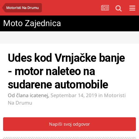
Motoristi Na Drumu
Moto Zajednica
Udes kod Vrnjačke banje
- motor naleteo na
sudarene automobile
Od člana
icatenej
,
Septembar 14, 2019
in
Motoristi
Na Drumu
Napiši svoj odgovor