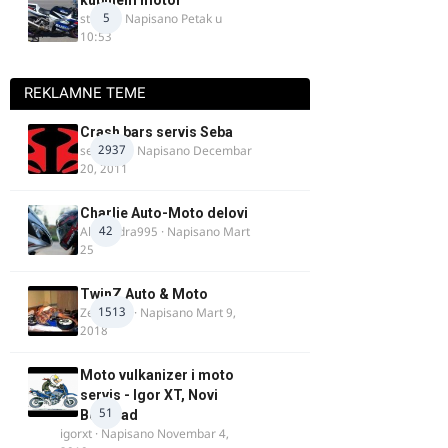
kupujem motor
5
strugo
· Napisano
Petak u
10:53
REKLAMNE TEME
Crash bars servis Seba
2937
seba011
· Napisano
Decembar
20, 2011
Charlie Auto-Moto delovi
42
Alexandra995
· Napisano
Mart
25
TwinZ Auto & Moto
1513
Zeljkamp
· Napisano
Mart 9,
2018
Moto vulkanizer i moto
servis - Igor XT, Novi
51
Beograd
igorxt
· Napisano
Novembar 4,