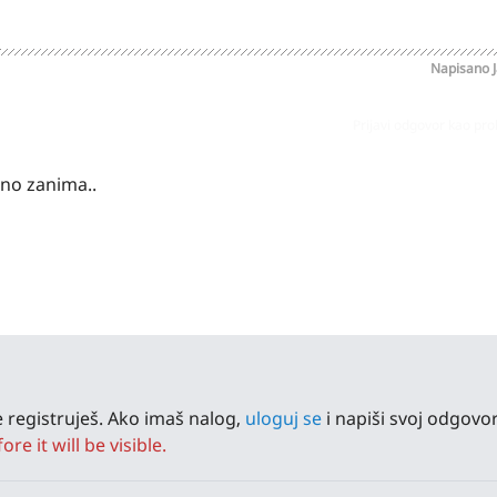
Napisano
Prijavi odgovor kao pr
jno zanima..
 registruješ. Ako imaš nalog,
uloguj se
i napiši svoj odgovor
e it will be visible.