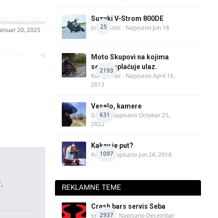
Suzuki V-Strom 800DE
25
Jovan Ristic
· Napisano
Jun 18
Januar 20, 2025
oblematičan
Moto Skupovi na kojima
se ne naplaćuje ulaz.
2193
Kum_Mixer
· Napisano
April 16,
2013
Veselo, kamere
631
GR 46
· Napisano
Octobar 25,
2022
Kakav je put?
1097
Astral
· Napisano
Jun 24, 2018
.
REKLAMNE TEME
Crash bars servis Seba
2937
seba011
· Napisano
Decembar