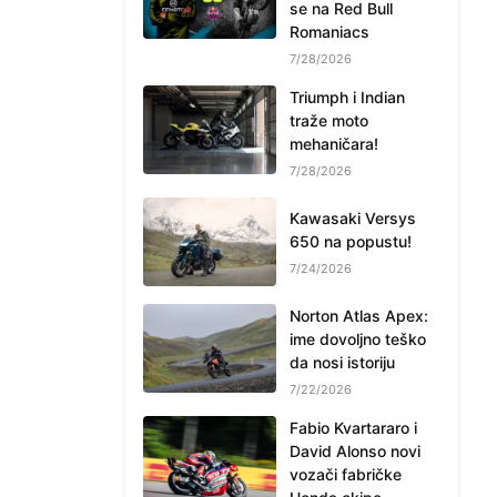
se na Red Bull
Romaniacs
7/28/2026
Triumph i Indian
traže moto
mehaničara!
7/28/2026
Kawasaki Versys
650 na popustu!
7/24/2026
Norton Atlas Apex:
ime dovoljno teško
da nosi istoriju
7/22/2026
Fabio Kvartararo i
David Alonso novi
vozači fabričke