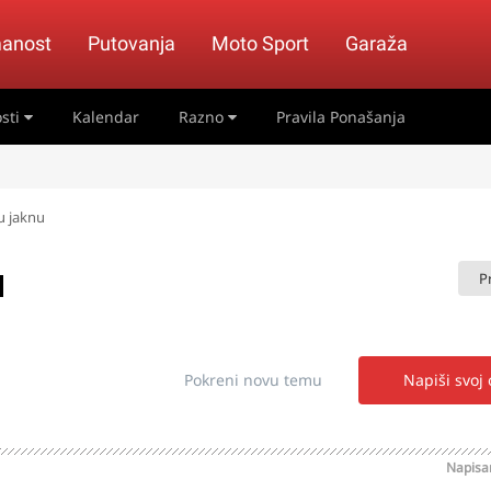
anost
Putovanja
Moto Sport
Garaža
sti
Kalendar
Razno
Pravila Ponašanja
 jaknu
u
P
Pokreni novu temu
Napiši svoj
Napis