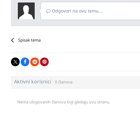
Odgovori na ovu temu...
Spisak tema
Aktivni korisnici
0 članova
Nema ulogovanih članova koji gledaju ovu stranu.