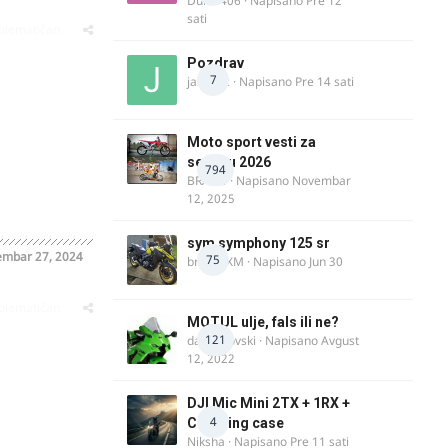
Dule1406
· Napisano
Pre 12
sati
oblematičan
Pozdrav
7
jasminc
· Napisano
Pre 14 sati
Moto sport vesti za
sezonu 2026
794
BRACO
· Napisano
Novembar
12, 2025
sym symphony 125 sr
mbar 27, 2024
75
brankoXM
· Napisano
Jun 30
oblematičan
MOTUL ulje, fals ili ne?
121
dalipopovski
· Napisano
Avgust
12, 2022
DJI Mic Mini 2TX + 1RX +
4
Charging case
Niksha
· Napisano
Pre 11 sati