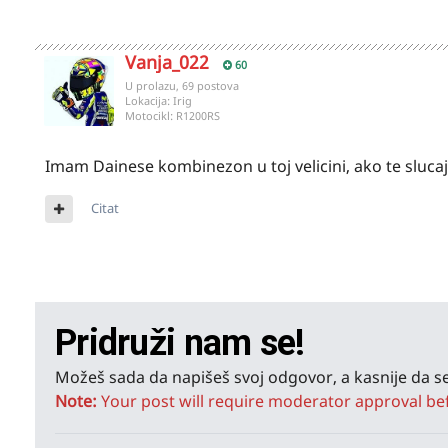
Vanja_022
60
U prolazu, 69 postova
Lokacija:
Irig
Motocikl:
R1200RS
Imam Dainese kombinezon u toj velicini, ako te sluca
Citat
Pridruži nam se!
Možeš sada da napišeš svoj odgovor, a kasnije da se
Note:
Your post will require moderator approval befor