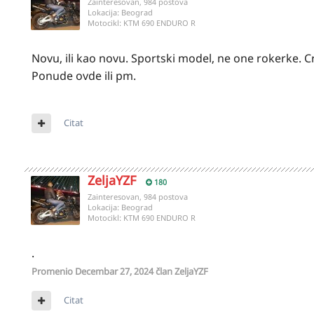
Zainteresovan, 984 postova
Lokacija:
Beograd
Motocikl:
KTM 690 ENDURO R
Novu, ili kao novu. Sportski model, ne one rokerke. C
Ponude ovde ili pm.
Citat
ZeljaYZF
180
Zainteresovan, 984 postova
Lokacija:
Beograd
Motocikl:
KTM 690 ENDURO R
.
Promenio
Decembar 27, 2024
član ZeljaYZF
Citat