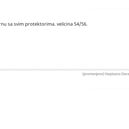
Prijavi odgovor kao pr
rnu sa svim protektorima. velicina 54/56.
(promenjeno)
Napisano
Dece
Prijavi odgovor kao pr