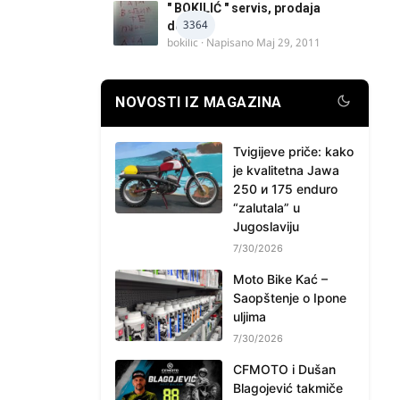
" BOKILIĆ " servis, prodaja
3364
delova
bokilic
· Napisano
Maj 29, 2011
NOVOSTI IZ MAGAZINA
Tvigijeve priče: kako
je kvalitetna Jawa
250 и 175 enduro
“zalutala” u
Jugoslaviju
7/30/2026
Moto Bike Kać –
Saopštenje o Ipone
uljima
7/30/2026
CFMOTO i Dušan
Blagojević takmiče