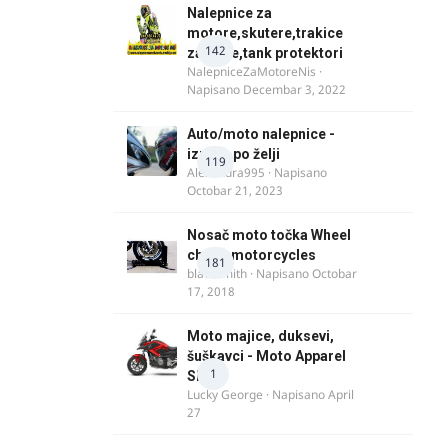
Nalepnice za
motore,skutere,trakice
142
za felne,tank protektori
NalepniceZaMotoreNis
·
Napisano
Decembar 3, 2022
Auto/moto nalepnice -
izrada po želji
119
Alexandra995
· Napisano
Octobar 21, 2023
Nosač moto točka Wheel
chock motorcycles
181
blacksmith
· Napisano
Octobar
17, 2018
Moto majice, duksevi,
šuškavci - Moto Apparel
1
SRB
Lucky George
· Napisano
April
27