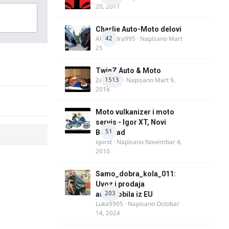
20, 2011
Charlie Auto-Moto delovi
42
Alexandra995
· Napisano
Mart
25
TwinZ Auto & Moto
1513
Zeljkamp
· Napisano
Mart 9,
2018
Moto vulkanizer i moto
servis - Igor XT, Novi
51
Beograd
igorxt
· Napisano
Novembar 4,
2010
Samo_dobra_kola_011:
Uvoz i prodaja
203
automobila iz EU
Luka9905
· Napisano
Octobar
14, 2024