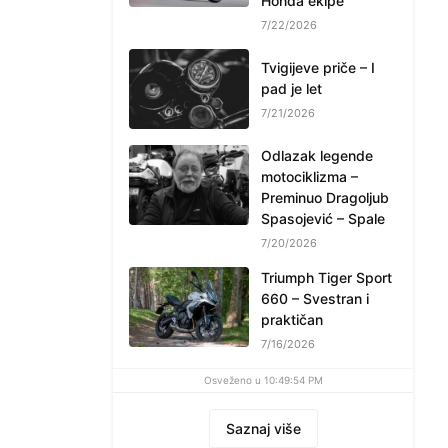
Honda ekipe
7/22/2026
Tvigijeve priče – I
pad je let
7/21/2026
Odlazak legende
motociklizma –
Preminuo Dragoljub
Spasojević – Spale
7/20/2026
Triumph Tiger Sport
660 – Svestran i
praktičan
7/16/2026
Osveženo u 10:49:54 PM
Saznaj više