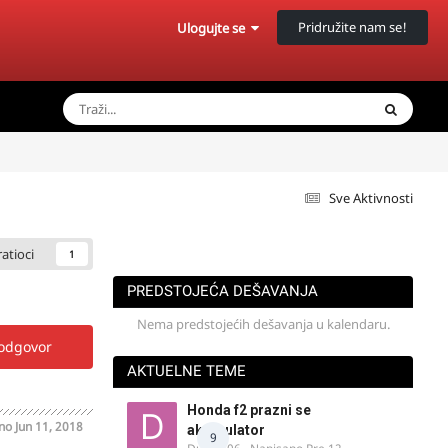
Pridružite nam se!
Ulogujte se
Sve Aktivnosti
ratioci
1
PREDSTOJEĆA DEŠAVANJA
Nema predstojećih dešavanja u kalendaru.
 odgovor
AKTUELNE TEME
Honda f2 prazni se
ano
Jun 11, 2018
akomulator
9