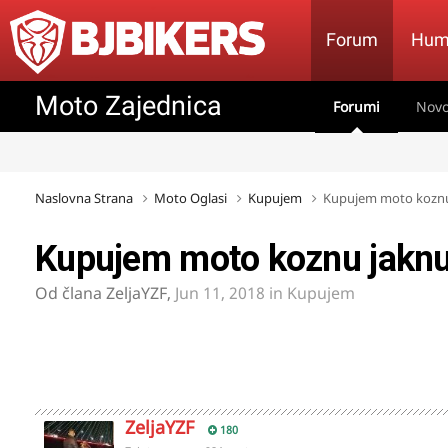
Forum
Hum
Moto Zajednica
Forumi
Novo
Naslovna Strana
Moto Oglasi
Kupujem
Kupujem moto koznu
Kupujem moto koznu jakn
Od člana
ZeljaYZF
,
Jun 11, 2018
in
Kupujem
ZeljaYZF
180