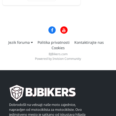
Jezik foruma
Politika privatnosti
Kontaktirajte nas
Cookies
BJBikers.com
Powered by Invision Community
Dobrodošli na vebsajt naše moto zajednice,
napravljen od motociklista za motocikliste. Ovo
jedinstveno mesto je satkano od iskustava hiljada