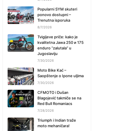
Popularni SYM skuteri
ponovo dostupni –
Trenutna isporuka
8/7/2026
Tvigijeve priče: kako je
kvalitetna Jawa 250 и 175
enduro “zalutala” u
Jugoslaviju
7/30/2026
Moto Bike Kać –
Saopštenje o Ipone uljima
7/30/2026
CFMOTO i Dušan
Blagojević takmiče se na
Red Bull Romaniacs
7/28/2026
Triumph i Indian traže
moto mehaničara!