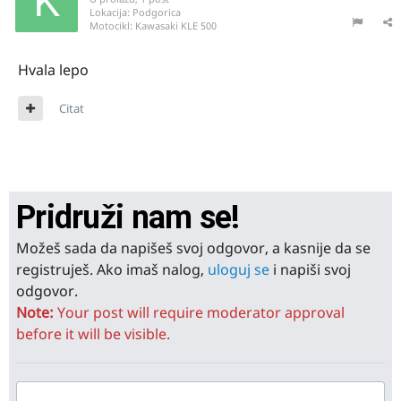
Lokacija:
Podgorica
Motocikl:
Kawasaki KLE 500
Hvala lepo
Citat
Pridruži nam se!
Možeš sada da napišeš svoj odgovor, a kasnije da se
registruješ. Ako imaš nalog,
uloguj se
i napiši svoj
odgovor.
Note:
Your post will require moderator approval
before it will be visible.