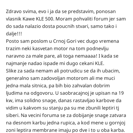
Zdravo svima, evo i ja da se predstavim, ponosan
vlasnik Kawe KLE 500. Moram pohvaliti forum jer sam
do sada nalazio dosta poucnih stvari, samo tako i
dalje!!!
Posto sam poslom u Crnoj Gori vec dugo vremena
trazim neki kasvetan motor na tom podnevlju
naravno za male pare, ali toga nemaaaa! I kada se
najmanje nadao ispade mi dugo cekani KLE.
Slike za sada nemam ali potrudicu se da ih ubacim,
generalno sam zadovoljan motorom ali me muci
jedna mala sitnica, pa bih bio zahvalan dobrim
ljudima na odgovoru. U saobracajnoj je upisan na 19
kw, ima solidno snage, danas rastavljao karbove da
vidim u kakvom su stanju pa su me zbunili leptiri tj
siberi. Na vecini foruma se za dobijanje snage zatvara
na desnom karbu jedna rupica, a kod mene u gornjoj
zoni leptira membrane imaju po dve i to u oba karba.