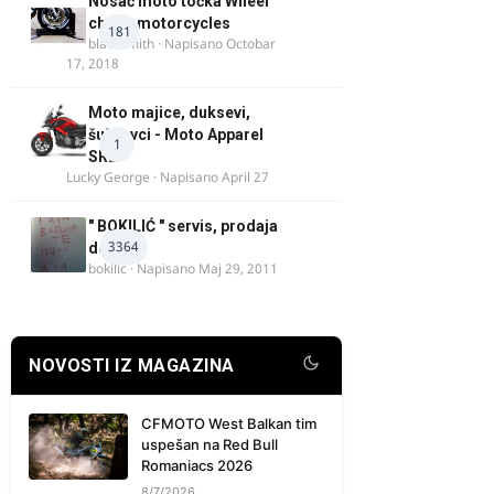
Nosač moto točka Wheel
chock motorcycles
181
blacksmith
· Napisano
Octobar
17, 2018
Moto majice, duksevi,
šuškavci - Moto Apparel
1
SRB
Lucky George
· Napisano
April 27
" BOKILIĆ " servis, prodaja
3364
delova
bokilic
· Napisano
Maj 29, 2011
NOVOSTI IZ MAGAZINA
CFMOTO West Balkan tim
uspešan na Red Bull
Romaniacs 2026
8/7/2026