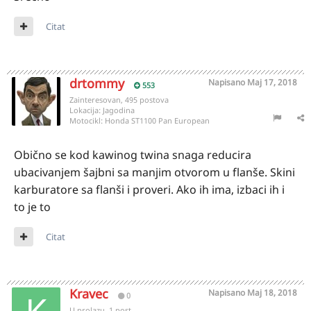
Citat
drtommy
Napisano
Maj 17, 2018
553
Zainteresovan, 495 postova
Lokacija:
Jagodina
Motocikl:
Honda ST1100 Pan European
Obično se kod kawinog twina snaga reducira
ubacivanjem šajbni sa manjim otvorom u flanše. Skini
karburatore sa flanši i proveri. Ako ih ima, izbaci ih i
to je to
Citat
Kravec
Napisano
Maj 18, 2018
0
U prolazu, 1 post