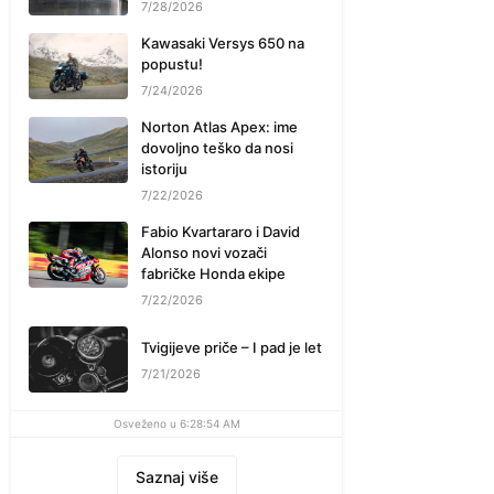
7/28/2026
Kawasaki Versys 650 na
popustu!
7/24/2026
Norton Atlas Apex: ime
dovoljno teško da nosi
istoriju
7/22/2026
Fabio Kvartararo i David
Alonso novi vozači
fabričke Honda ekipe
7/22/2026
Tvigijeve priče – I pad je let
7/21/2026
Osveženo u 6:28:54 AM
Saznaj više