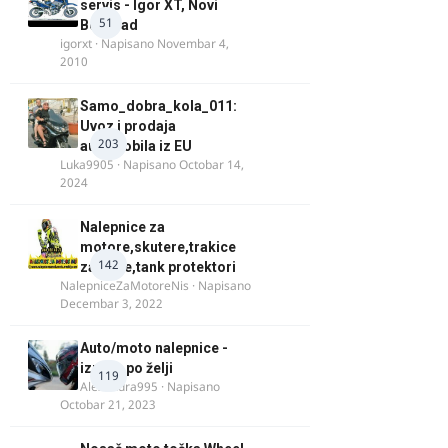
servis - Igor XT, Novi
51
Beograd
igorxt
· Napisano
Novembar 4,
2010
Samo_dobra_kola_011:
Uvoz i prodaja
203
automobila iz EU
Luka9905
· Napisano
Octobar 14,
2024
Nalepnice za
motore,skutere,trakice
142
za felne,tank protektori
NalepniceZaMotoreNis
· Napisano
Decembar 3, 2022
Auto/moto nalepnice -
izrada po želji
119
Alexandra995
· Napisano
Octobar 21, 2023