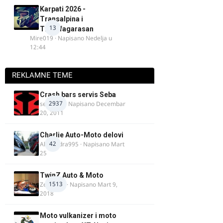
Karpati 2026 -
Transalpina i
13
Transfagarasan
Mire019
· Napisano
Nedelja u
12:44
REKLAMNE TEME
Crash bars servis Seba
2937
seba011
· Napisano
Decembar
20, 2011
Charlie Auto-Moto delovi
42
Alexandra995
· Napisano
Mart
25
TwinZ Auto & Moto
1513
Zeljkamp
· Napisano
Mart 9,
2018
Moto vulkanizer i moto