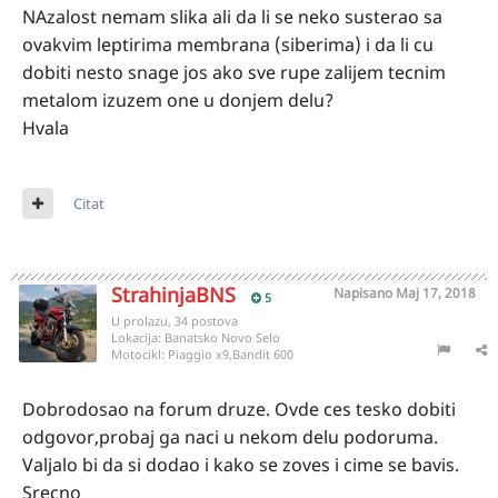
NAzalost nemam slika ali da li se neko susterao sa
ovakvim leptirima membrana (siberima) i da li cu
dobiti nesto snage jos ako sve rupe zalijem tecnim
metalom izuzem one u donjem delu?
Hvala
Citat
StrahinjaBNS
Napisano
Maj 17, 2018
5
U prolazu, 34 postova
Lokacija:
Banatsko Novo Selo
Motocikl:
Piaggio x9,Bandit 600
Dobrodosao na forum druze. Ovde ces tesko dobiti
odgovor,probaj ga naci u nekom delu podoruma.
Valjalo bi da si dodao i kako se zoves i cime se bavis.
Srecno