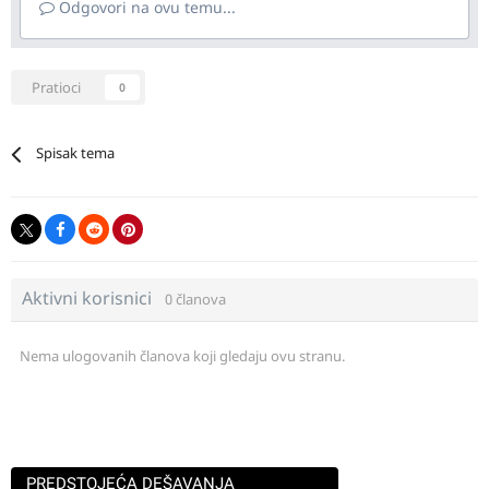
Odgovori na ovu temu...
Pratioci
0
Spisak tema
Aktivni korisnici
0 članova
Nema ulogovanih članova koji gledaju ovu stranu.
PREDSTOJEĆA DEŠAVANJA