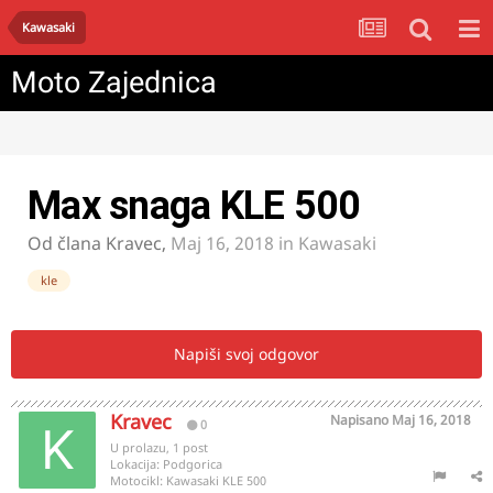
Kawasaki
Moto Zajednica
Max snaga KLE 500
Od člana
Kravec
,
Maj 16, 2018
in
Kawasaki
kle
Napiši svoj odgovor
Kravec
Napisano
Maj 16, 2018
0
U prolazu, 1 post
Lokacija:
Podgorica
Motocikl:
Kawasaki KLE 500