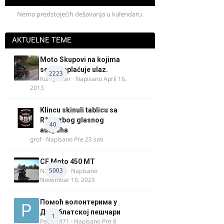
Nema predstojećih dešavanja u kalendaru.
AKTUELNE TEME
Moto Skupovi na kojima
se ne naplaćuje ulaz.
2223
Kum_Mixer
· Napisano
April 16,
2013
Klincu skinuli tablicu sa
R125 zbog glasnog
40
auspuha
grof
· Napisano
Pre 23 sati
CF Moto 450 MT
5003
NIKOLA 1
· Napisano
Novembar 10, 2023
Помоћ волонтерима у
Делиблатској пешчари
1
Pedja1971
· Napisano
Pre 8