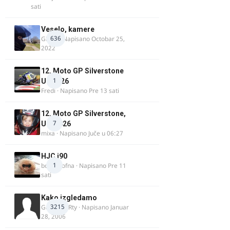
sati
Veselo, kamere
636
GR 46
· Napisano
Octobar 25,
2022
12. Moto GP Silverstone
1
UK 2026
Fredi
· Napisano
Pre 13 sati
12. Moto GP Silverstone,
7
UK, 2026
mixa
· Napisano
Juče u 06:27
HJC i90
1
bobi_krofna
· Napisano
Pre 11
sati
Kako izgledamo
3215
Guest diRRty · Napisano
Januar
28, 2006