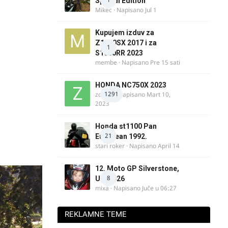
Special Edition
Mikec
· Napisano
Jul 1
Kupujem izduv za
Z1000SX 2017 i za
1
S1000RR 2023
membe
· Napisano
Pre 15 sati
HONDA NC750X 2023
1291
zdelija
· Napisano
Mart 10,
2023
Honda st1100 Pan
21
European 1992.
stari roker
· Napisano
April 14
12. Moto GP Silverstone,
8
UK, 2026
mixa
· Napisano
Juče u 06:27
REKLAMNE TEME