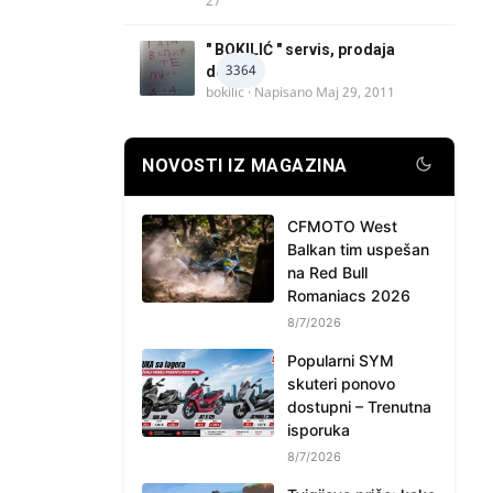
27
" BOKILIĆ " servis, prodaja
3364
delova
bokilic
· Napisano
Maj 29, 2011
NOVOSTI IZ MAGAZINA
CFMOTO West
Balkan tim uspešan
na Red Bull
Romaniacs 2026
8/7/2026
Popularni SYM
skuteri ponovo
dostupni – Trenutna
isporuka
8/7/2026