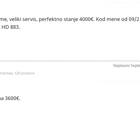
Prijavi odgovor kao pr
, veliki servis, perfektno stanje 4000€. Kod mene od 09/2
a HD 883.
Napisano
Sept
nterbea, 520 postova
Prijavi odgovor kao pr
na 3600€.