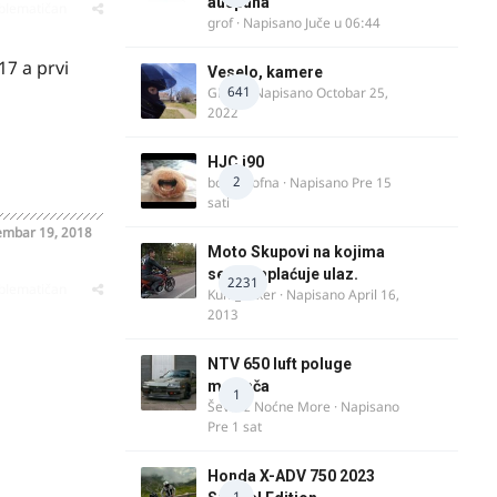
auspuha
oblematičan
grof
· Napisano
Juče u 06:44
17 a prvi
Veselo, kamere
641
GR 46
· Napisano
Octobar 25,
2022
HJC i90
2
bobi_krofna
· Napisano
Pre 15
sati
embar 19, 2018
Moto Skupovi na kojima
se ne naplaćuje ulaz.
2231
oblematičan
Kum_Mixer
· Napisano
April 16,
2013
NTV 650 luft poluge
menjača
1
Ševa iz Noćne More
· Napisano
Pre 1 sat
Honda X-ADV 750 2023
1