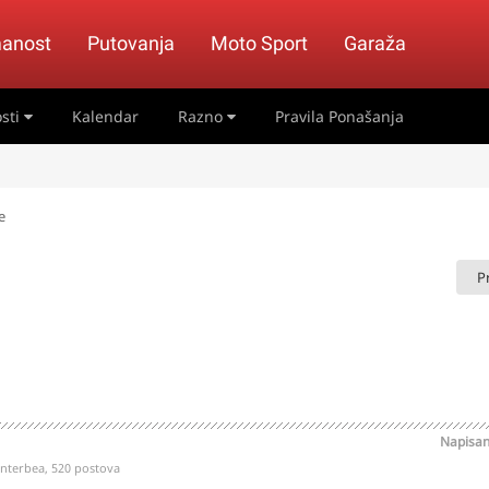
anost
Putovanja
Moto Sport
Garaža
sti
Kalendar
Razno
Pravila Ponašanja
e
P
Napisa
nterbea, 520 postova