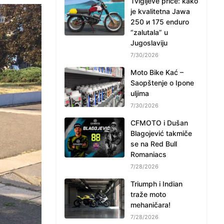
Tvigijeve priče: kako
je kvalitetna Jawa
250 и 175 enduro
“zalutala” u
Jugoslaviju
7/30/2026
Moto Bike Kać –
Saopštenje o Ipone
uljima
7/30/2026
CFMOTO i Dušan
Blagojević takmiče
se na Red Bull
Romaniacs
7/28/2026
Triumph i Indian
traže moto
mehaničara!
7/28/2026