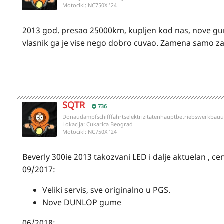
Motocikl:
NC750X '24
2013 god. presao 25000km, kupljen kod nas, nove gume
vlasnik ga je vise nego dobro cuvao. Zamena samo z
SQTR
736
Donaudampfschifffahrtselektrizitätenhauptbetriebswerkbauu
Lokacija:
Cukarica Beograd
Motocikl:
NC750X '24
Beverly 300ie 2013 takozvani LED i dalje aktuelan , ce
09/2017:
Veliki servis, sve originalno u PGS.
Nove DUNLOP gume
06/2018: