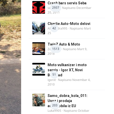
Crash bars servis Seba
2937
seba011
· Napisano
Decembar
20, 2011
Charlie Auto-Moto delovi
42
Alexandra995
· Napisano
Mart
25
TwinZ Auto & Moto
1513
Zeljkamp
· Napisano
Mart 9,
2018
Moto vulkanizer i moto
servis - Igor XT, Novi
51
Beograd
igorxt
· Napisano
Novembar 4,
2010
Samo_dobra_kola_011:
Uvoz i prodaja
203
automobila iz EU
Luka9905
· Napisano
Octobar