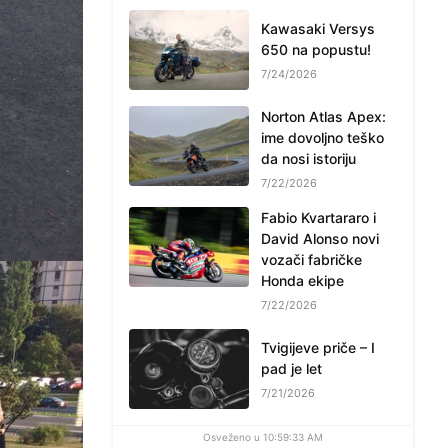
Kawasaki Versys
650 na popustu!
7/24/2026
Norton Atlas Apex:
ime dovoljno teško
da nosi istoriju
7/22/2026
Fabio Kvartararo i
David Alonso novi
vozači fabričke
Honda ekipe
7/22/2026
Tvigijeve priče – I
pad je let
7/21/2026
Osveženo u 10:59:33 AM