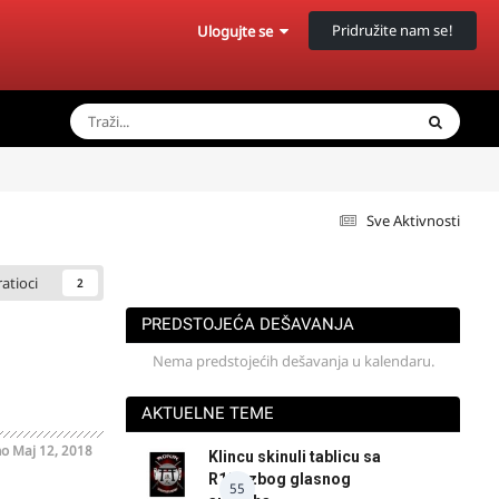
Pridružite nam se!
Ulogujte se
Sve Aktivnosti
ratioci
2
PREDSTOJEĆA DEŠAVANJA
Nema predstojećih dešavanja u kalendaru.
AKTUELNE TEME
no
Maj 12, 2018
Klincu skinuli tablicu sa
R125 zbog glasnog
55