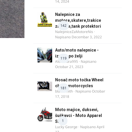
14, 2024
Nalepnice za
motore,skutere,trakice
142
za felne,tank protektori
NalepniceZaMotoreNis
·
Napisano
Decembar 3, 2022
Auto/moto nalepnice -
izrada po želji
119
Alexandra995
· Napisano
Octobar 21, 2023
Nosač moto točka Wheel
chock motorcycles
181
blacksmith
· Napisano
Octobar
17, 2018
Moto majice, duksevi,
šuškavci - Moto Apparel
1
SRB
Lucky George
· Napisano
April