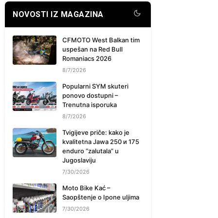
NOVOSTI IZ MAGAZINA
CFMOTO West Balkan tim
uspešan na Red Bull
Romaniacs 2026
8/7/2026
Popularni SYM skuteri
ponovo dostupni –
Trenutna isporuka
8/7/2026
Tvigijeve priče: kako je
kvalitetna Jawa 250 и 175
enduro “zalutala” u
Jugoslaviju
7/30/2026
Moto Bike Kać –
Saopštenje o Ipone uljima
7/30/2026