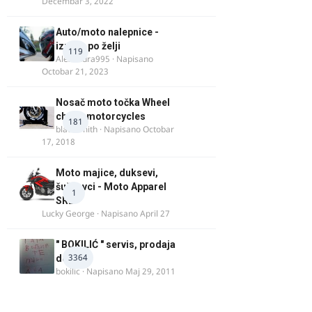
Decembar 3, 2022
Auto/moto nalepnice -
izrada po želji
119
Alexandra995
· Napisano
Octobar 21, 2023
Nosač moto točka Wheel
chock motorcycles
181
blacksmith
· Napisano
Octobar
17, 2018
Moto majice, duksevi,
šuškavci - Moto Apparel
1
SRB
Lucky George
· Napisano
April 27
" BOKILIĆ " servis, prodaja
3364
delova
bokilic
· Napisano
Maj 29, 2011