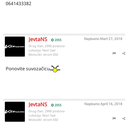
0641433382
JevtaNS
Napisano
Mart 27, 2018
2055
Drug član, 2990 postova
Lokacija:
Novi Sad
Motocikl:
strom 650
Ponovite suvozačicu
JevtaNS
Napisano
April 16, 2018
2055
Drug član, 2990 postova
Lokacija:
Novi Sad
Motocikl:
strom 650