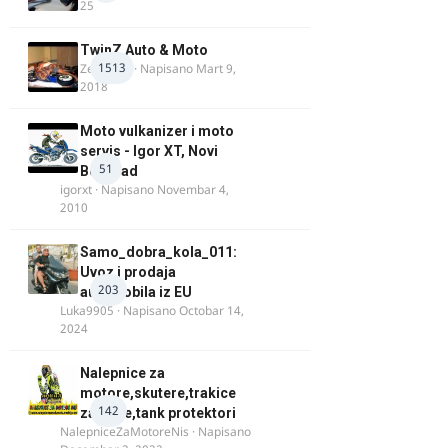
25
TwinZ Auto & Moto
1513
Zeljkamp
· Napisano
Mart 9,
2018
Moto vulkanizer i moto
servis - Igor XT, Novi
51
Beograd
igorxt
· Napisano
Novembar 4,
2010
Samo_dobra_kola_011:
Uvoz i prodaja
203
automobila iz EU
Luka9905
· Napisano
Octobar 14,
2024
Nalepnice za
motore,skutere,trakice
142
za felne,tank protektori
NalepniceZaMotoreNis
· Napisano