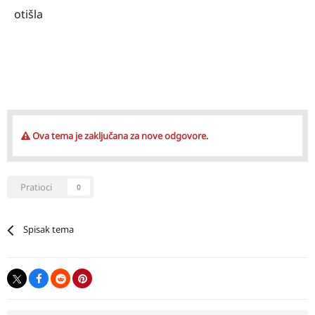
otišla
Ova tema je zaključana za nove odgovore.
Pratioci
0
Spisak tema