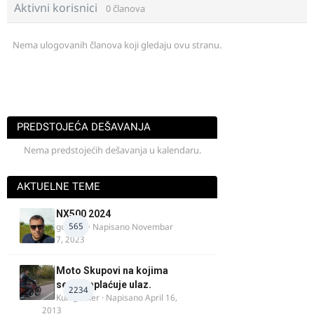
Aktivni korisnici
0 članova
Nema ulogovanih članova koji gledaju ovu stranu.
PREDSTOJEĆA DEŠAVANJA
Nema predstojećih dešavanja u kalendaru.
AKTUELNE TEME
NX500 2024
565
godovic
· Napisano
Novembar
7, 2023
Moto Skupovi na kojima
se ne naplaćuje ulaz.
2234
Kum_Mixer
· Napisano
April 16,
2013