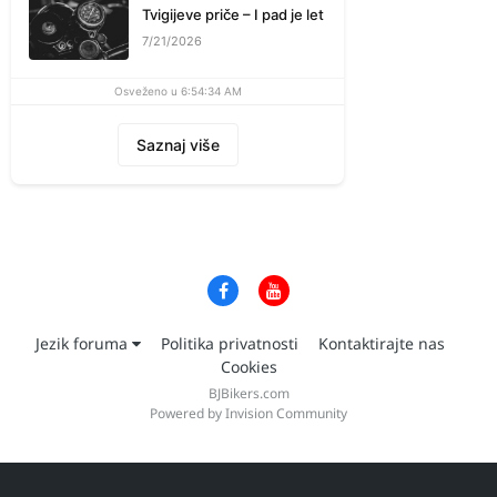
Tvigijeve priče – I pad je let
7/21/2026
Osveženo u 6:54:34 AM
Saznaj više
Jezik foruma
Politika privatnosti
Kontaktirajte nas
Cookies
BJBikers.com
Powered by Invision Community