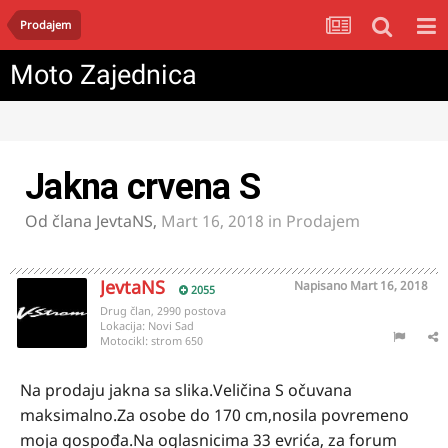
Prodajem
Moto Zajednica
Jakna crvena S
Od člana
JevtaNS
,
Mart 16, 2018
in
Prodajem
JevtaNS
Napisano
Mart 16, 2018
2055
Drug član, 2990 postova
Lokacija:
Novi Sad
Motocikl:
strom 650
Na prodaju jakna sa slika.Veličina S očuvana
maksimalno.Za osobe do 170 cm,nosila povremeno
moja gospođa.Na oglasnicima 33 evrića, za forum