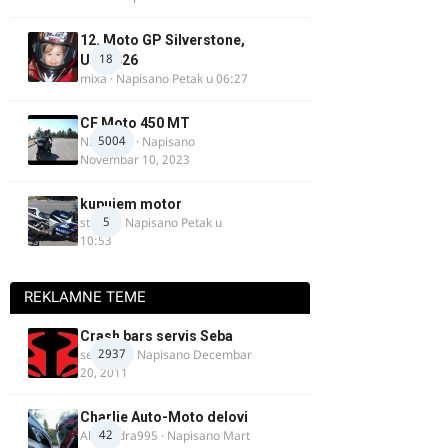
12. Moto GP Silverstone,
18
UK, 2026
mixa
· Napisano
Petak u 06:27
CF Moto 450 MT
5004
NIKOLA 1
· Napisano
Novembar 10, 2023
kupujem motor
5
strugo
· Napisano
Petak u
10:53
REKLAMNE TEME
Crash bars servis Seba
2937
seba011
· Napisano
Decembar
20, 2011
Charlie Auto-Moto delovi
42
Alexandra995
· Napisano
Mart