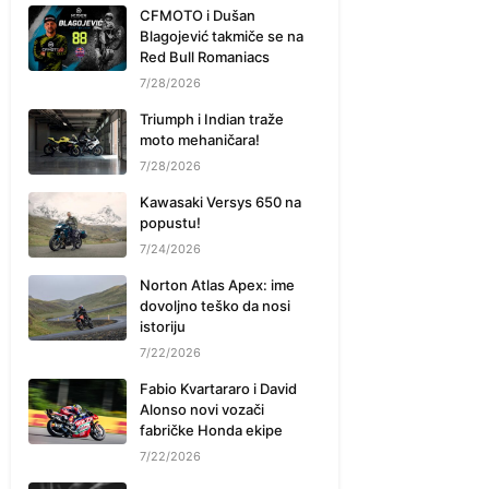
CFMOTO i Dušan
Blagojević takmiče se na
Red Bull Romaniacs
7/28/2026
Triumph i Indian traže
moto mehaničara!
7/28/2026
Kawasaki Versys 650 na
popustu!
7/24/2026
Norton Atlas Apex: ime
dovoljno teško da nosi
istoriju
7/22/2026
Fabio Kvartararo i David
Alonso novi vozači
fabričke Honda ekipe
7/22/2026