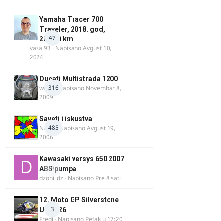
Yamaha Tracer 700
Traveler, 2018. god,
47
28.100 km
vasa.93
· Napisano
Avgust 10,
2024
Ducati Multistrada 1200
316
wulfy
· Napisano
Novembar 8,
2009
Saveti i iskustva
485
Najzli
· Napisano
Avgust 19,
2006
Kawasaki versys 650 2007
0
ABS pumpa
dzoni_dz
· Napisano
Pre 8 sati
12. Moto GP Silverstone
3
UK 2026
Fredi
· Napisano
Petak u 17:20