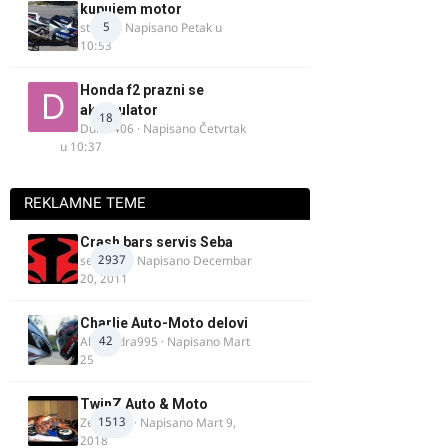
kupujem motor
5
strugo
· Napisano
Petak u
10:53
Honda f2 prazni se
akomulator
18
Dule1406
· Napisano
Četvrtak
u 10:37
REKLAMNE TEME
Crash bars servis Seba
2937
seba011
· Napisano
Decembar
20, 2011
Charlie Auto-Moto delovi
42
Alexandra995
· Napisano
Mart
25
TwinZ Auto & Moto
1513
Zeljkamp
· Napisano
Mart 9,
2018