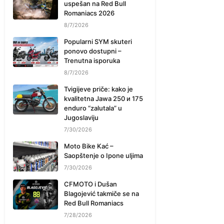
uspešan na Red Bull
Romaniacs 2026
8/7/2026
Popularni SYM skuteri
ponovo dostupni –
Trenutna isporuka
8/7/2026
Tvigijeve priče: kako je
kvalitetna Jawa 250 и 175
enduro “zalutala” u
Jugoslaviju
7/30/2026
Moto Bike Kać –
Saopštenje o Ipone uljima
7/30/2026
CFMOTO i Dušan
Blagojević takmiče se na
Red Bull Romaniacs
7/28/2026