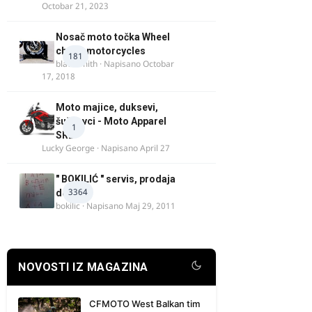
Octobar 21, 2023
Nosač moto točka Wheel
chock motorcycles
181
blacksmith
· Napisano
Octobar
17, 2018
Moto majice, duksevi,
šuškavci - Moto Apparel
1
SRB
Lucky George
· Napisano
April 27
" BOKILIĆ " servis, prodaja
3364
delova
bokilic
· Napisano
Maj 29, 2011
NOVOSTI IZ MAGAZINA
CFMOTO West Balkan tim