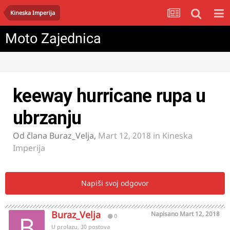
Kineska Imperija
Moto Zajednica
keeway hurricane rupa u
ubrzanju
Od člana
Buraz_Velja
,
Mart 12, 2018
in
Kineska
Imperija
Napiši svoj odgovor
Buraz_Velja
Napisano
Mart 12, 2018
0
U prolazu, 30 postova