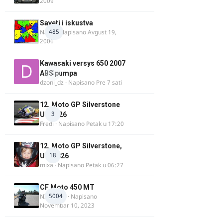
2009
Saveti i iskustva
485
Najzli
· Napisano
Avgust 19,
2006
Kawasaki versys 650 2007
0
ABS pumpa
dzoni_dz
· Napisano
Pre 7 sati
12. Moto GP Silverstone
3
UK 2026
Fredi
· Napisano
Petak u 17:20
12. Moto GP Silverstone,
18
UK, 2026
mixa
· Napisano
Petak u 06:27
CF Moto 450 MT
5004
NIKOLA 1
· Napisano
Novembar 10, 2023