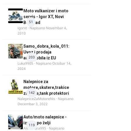
Moto vulkanizer i moto
servis - Igor XT, Novi
51
Beograd
igorxt
· Napisano
Novembar 4,
2010
Samo_dobra_kola_011:
Uvoz i prodaja
203
automobila iz EU
Luka9905
· Napisano
Octobar 14,
2024
Nalepnice za
motore,skutere,trakice
142
za felne,tank protektori
NalepniceZaMotoreNis
· Napisano
Decembar 3, 2022
Auto/moto nalepnice -
izrada po želji
119
Alexandra995
· Napisano