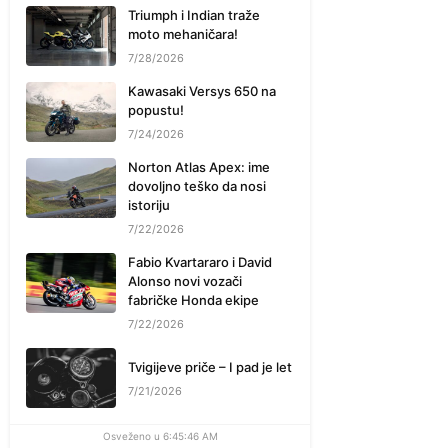
Triumph i Indian traže
moto mehaničara!
7/28/2026
Kawasaki Versys 650 na
popustu!
7/24/2026
Norton Atlas Apex: ime
dovoljno teško da nosi
istoriju
7/22/2026
Fabio Kvartararo i David
Alonso novi vozači
fabričke Honda ekipe
7/22/2026
Tvigijeve priče – I pad je let
7/21/2026
Osveženo u 6:45:46 AM