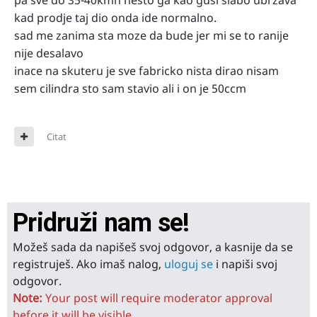
pa sve do 35-40kmh nesto ga kao gusi slabo ubrzava
kad prodje taj dio onda ide normalno.
sad me zanima sta moze da bude jer mi se to ranije
nije desalavo
inace na skuteru je sve fabricko nista dirao nisam
sem cilindra sto sam stavio ali i on je 50ccm
Citat
Pridruži nam se!
Možeš sada da napišeš svoj odgovor, a kasnije da se
registruješ. Ako imaš nalog,
uloguj se
i napiši svoj
odgovor.
Note:
Your post will require moderator approval
before it will be visible.