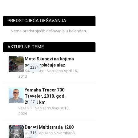
PREDSTOJEĆA DEŠAVANJA
Nema predstojećih dešavanja u kalendaru.
AKTUELNE TEME
Moto Skupovi na kojima
se ne naplaćuje ulaz.
2234
Kum_Mixer
· Napisano
April 16,
2013
Yamaha Tracer 700
Traveler, 2018. god,
47
28.100 km
vasa.93
· Napisano
Avgust 10,
2024
Ducati Multistrada 1200
316
wulfy
· Napisano
Novembar 8,