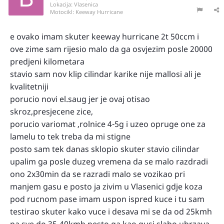
Lokacija:
Vlasenica
Motocikl:
Keeway Hurricane
e ovako imam skuter keeway hurricane 2t 50ccm i
ove zime sam rijesio malo da ga osvjezim posle 20000
predjeni kilometara
stavio sam nov klip cilindar karike nije mallosi ali je
kvalitetniji
porucio novi el.saug jer je ovaj otisao
skroz,presjecene zice,
porucio variomat ,rolnice 4-5g i uzeo opruge one za
lamelu to tek treba da mi stigne
posto sam tek danas sklopio skuter stavio cilindar
upalim ga posle duzeg vremena da se malo razdradi
ono 2x30min da se razradi malo se vozikao pri
manjem gasu e posto ja zivim u Vlasenici gdje koza
pod rucnom pase imam uspon ispred kuce i tu sam
testirao skuter kako vuce i desava mi se da od 25kmh