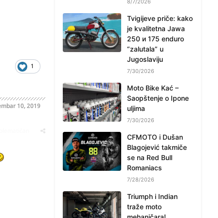
8/7/2026
Tvigijeve priče: kako
je kvalitetna Jawa
250 и 175 enduro
“zalutala” u
Jugoslaviju
1
7/30/2026
Moto Bike Kać –
Saopštenje o Ipone
embar 10, 2019
uljima
7/30/2026
oblematičan
CFMOTO i Dušan
Blagojević takmiče
se na Red Bull
Romaniacs
7/28/2026
Triumph i Indian
traže moto
mehaničara!