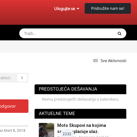
Pridružite nam se!
Ulogujte se
Sve Aktivnosti
ratioci
0
PREDSTOJEĆA DEŠAVANJA
Nema predstojećih dešavanja u kalendaru.
 odgovor
AKTUELNE TEME
Moto Skupovi na kojima
no
Mart 8, 2018
se ne naplaćuje ulaz.
2232