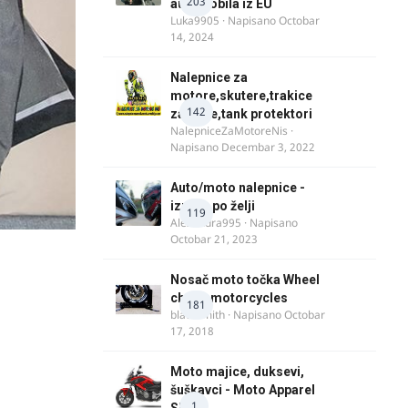
203
automobila iz EU
Luka9905
· Napisano
Octobar
14, 2024
Nalepnice za
motore,skutere,trakice
142
za felne,tank protektori
NalepniceZaMotoreNis
·
Napisano
Decembar 3, 2022
Auto/moto nalepnice -
izrada po želji
119
Alexandra995
· Napisano
Octobar 21, 2023
Nosač moto točka Wheel
chock motorcycles
181
blacksmith
· Napisano
Octobar
17, 2018
Moto majice, duksevi,
šuškavci - Moto Apparel
1
SRB