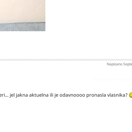
Napisano
Sept
Prijavi odgovor kao pr
i... jel jakna aktuelna ili je odavnoooo pronasla vlasnika?