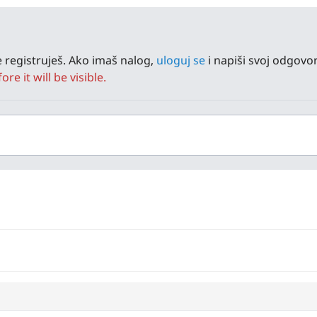
 registruješ. Ako imaš nalog,
uloguj se
i napiši svoj odgovor
e it will be visible.