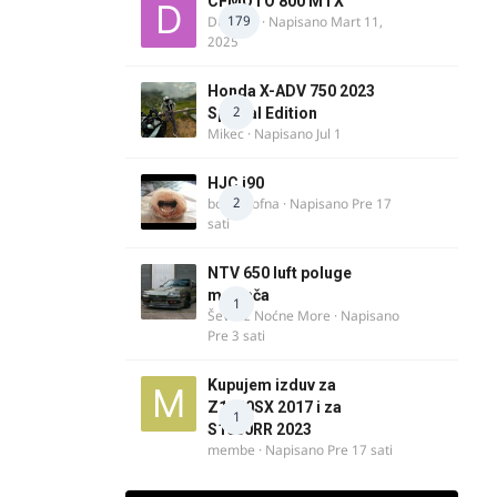
CFMOTO 800 MTX
179
Duta_91
· Napisano
Mart 11,
2025
Honda X-ADV 750 2023
2
Special Edition
Mikec
· Napisano
Jul 1
HJC i90
2
bobi_krofna
· Napisano
Pre 17
sati
NTV 650 luft poluge
menjača
1
Ševa iz Noćne More
· Napisano
Pre 3 sati
Kupujem izduv za
Z1000SX 2017 i za
1
S1000RR 2023
membe
· Napisano
Pre 17 sati