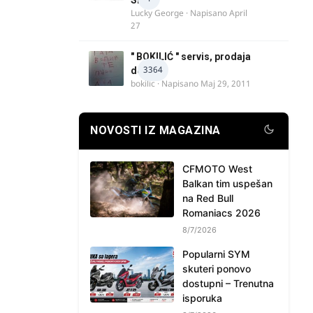
Lucky George
· Napisano
April
27
" BOKILIĆ " servis, prodaja
3364
delova
bokilic
· Napisano
Maj 29, 2011
NOVOSTI IZ MAGAZINA
CFMOTO West
Balkan tim uspešan
na Red Bull
Romaniacs 2026
8/7/2026
Popularni SYM
skuteri ponovo
dostupni – Trenutna
isporuka