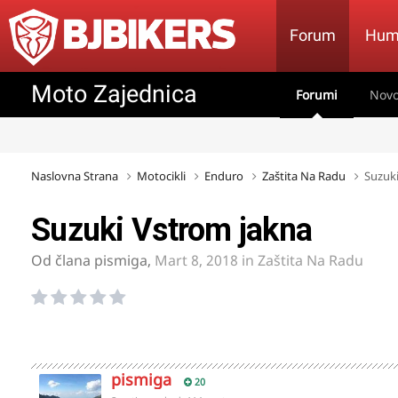
Forum
Hum
Moto Zajednica
Forumi
Novo
Naslovna Strana
Motocikli
Enduro
Zaštita Na Radu
Suzuk
Suzuki Vstrom jakna
Od člana
pismiga
,
Mart 8, 2018
in
Zaštita Na Radu
pismiga
20