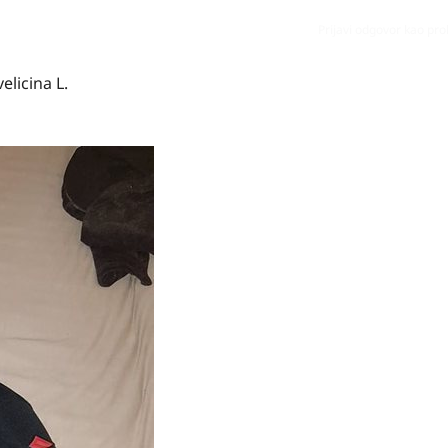
Prijavi odgovor kao pr
elicina L.