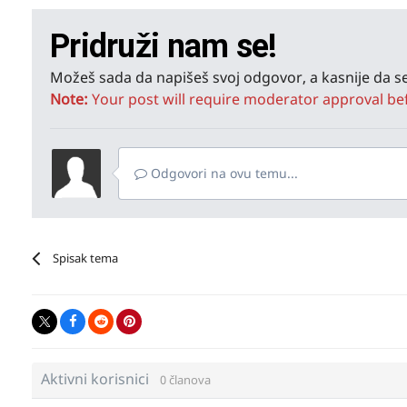
Pridruži nam se!
Možeš sada da napišeš svoj odgovor, a kasnije da se
Note:
Your post will require moderator approval befor
Odgovori na ovu temu...
Spisak tema
Aktivni korisnici
0 članova