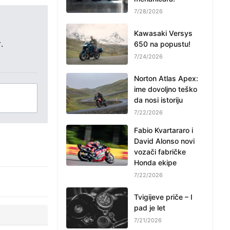
7/28/2026
Kawasaki Versys
.
650 na popustu!
7/24/2026
Norton Atlas Apex:
ime dovoljno teško
da nosi istoriju
7/22/2026
Fabio Kvartararo i
David Alonso novi
vozači fabričke
Honda ekipe
7/22/2026
Tvigijeve priče – I
pad je let
7/21/2026