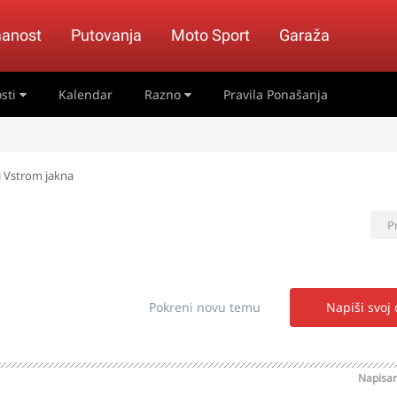
anost
Putovanja
Moto Sport
Garaža
sti
Kalendar
Razno
Pravila Ponašanja
i Vstrom jakna
P
Pokreni novu temu
Napiši svoj
Napisa