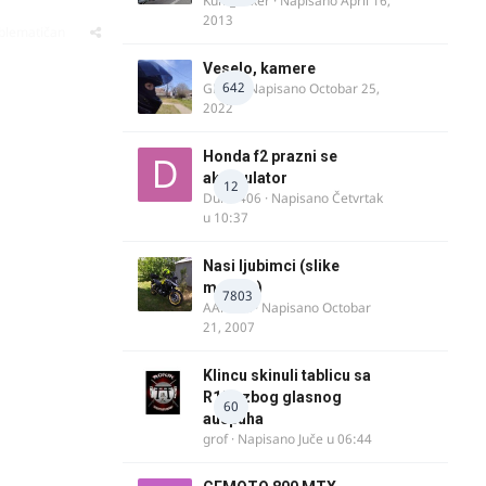
Kum_Mixer
· Napisano
April 16,
2013
oblematičan
Veselo, kamere
642
GR 46
· Napisano
Octobar 25,
2022
Honda f2 prazni se
akomulator
12
Dule1406
· Napisano
Četvrtak
u 10:37
Nasi ljubimci (slike
motora)
7803
AArnold
· Napisano
Octobar
21, 2007
Klincu skinuli tablicu sa
R125 zbog glasnog
60
auspuha
grof
· Napisano
Juče u 06:44