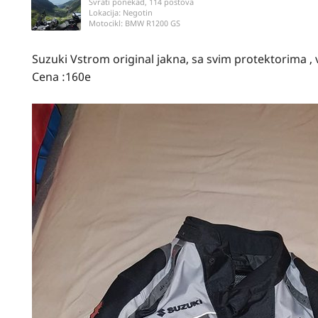
Svrati ponekad, 114 postova
Lokacija:
Negotin
Motocikl:
BMW R1200 GS
Suzuki Vstrom original jakna, sa svim protektorima , v
Cena :160e