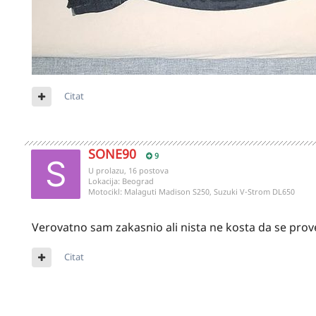
Citat
SONE90
9
U prolazu, 16 postova
Lokacija:
Beograd
Motocikl:
Malaguti Madison S250, Suzuki V-Strom DL650
Verovatno sam zakasnio ali nista ne kosta da se prover
Citat