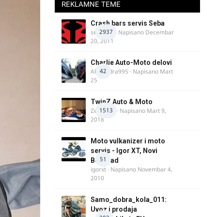
REKLAMNE TEME
Crash bars servis Seba
2937
seba011
· Napisano
Decembar
20, 2011
Charlie Auto-Moto delovi
42
Alexandra995
· Napisano
Mart
25
TwinZ Auto & Moto
1513
Zeljkamp
· Napisano
Mart 9,
2018
Moto vulkanizer i moto
servis - Igor XT, Novi
51
Beograd
igorxt
· Napisano
Novembar 4,
2010
Samo_dobra_kola_011:
Uvoz i prodaja