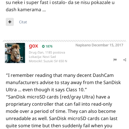
su neke i super fast i ostalo- da se nisu pokazale u
dash kamerama ...
Citat
gox
Napisano
Decembar 15, 2017
1876
Drug član, 1185 postova
Lokacija:
Novi Sad
Motocikl:
Suzuki SV 650 N
“
I remember reading that many decent DashCam
manufacturers advise to stay away from the SanDisk
Ultra ... even though it says Class 10.”
“
SanDisk microSD cards (red/gray Ultra) have a
proprietary controller that can fail into read-only
mode over a period of time. They can also become
unreadable as well. SanDisk microSD cards can last
quite some time but then suddenly fail when you