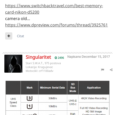
https://www.switchbacktravel.com/best-memory-
card-nikon-d5200
camera old...
https://www.dpreview.com/forums/thread/3925761
Citat
Singularitet
Napisano
Decembar 15, 2017
2496
Stari S.W.A.T., 975 postova
Lokacija:
Kragujevac
Motocikl:
crf1100adv