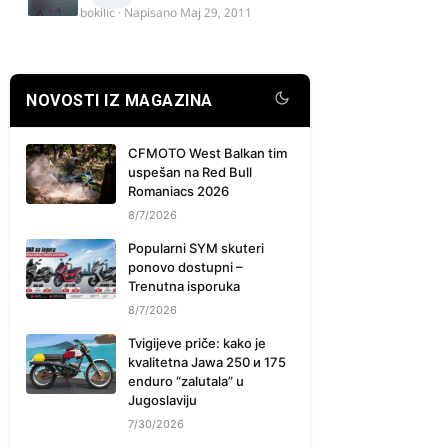
bokilic
· Napisano
Maj 29, 2011
NOVOSTI IZ MAGAZINA
CFMOTO West Balkan tim
uspešan na Red Bull
Romaniacs 2026
8/7/2026
Popularni SYM skuteri
ponovo dostupni –
Trenutna isporuka
8/7/2026
Tvigijeve priče: kako je
kvalitetna Jawa 250 и 175
enduro “zalutala” u
Jugoslaviju
7/30/2026