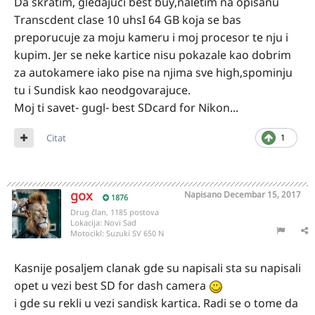
Da skratim, gledajuci best buy,naletim na opisanu
Transcdent clase 10 uhsI 64 GB koja se bas
preporucuje za moju kameru i moj procesor te nju i
kupim. Jer se neke kartice nisu pokazale kao dobrim
za autokamere iako pise na njima sve high,spominju
tu i Sundisk kao neodgovarajuce.
Moj ti savet- gugl- best SDcard for Nikon...
Citat
1
gox
Napisano
Decembar 15, 2017
1876
Drug član, 1185 postova
Lokacija:
Novi Sad
Motocikl:
Suzuki SV 650 N
Kasnije posaljem clanak gde su napisali sta su napisali
opet u vezi best SD for dash camera
i gde su rekli u vezi sandisk kartica. Radi se o tome da