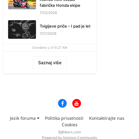
fabričke Honda ekipe
7/22/2026
Tvigijeve priče – I pad je let
7/21/2026
Osveženo u 3:15:27 AM
Saznaj više
Jezik foruma
Politika privatnosti
Kontaktirajte nas
Cookies
BJBikers.com
Powered by Invision Community