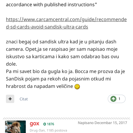
accordance with published instructions"
https://www.carcamcentral.com/guide/recommende
d-sd-cards-avoid-sandisk-ultra-cards
znaci begaj od sandisk ultra
kad je u pitanju dash
camera. Opet,ja se raspisao jer sam napisao moje
iskustvo sa karticama i kako sam odabrao bas ovu
dole.
Pa mi savet bio da gugla ko ja. Bocca me prozva da je
SanDisk pojam pa rekoh da pojasnim otkud mi
hrabrost da napadam veličine
Citat
1
gox
Napisano
Decembar 15, 2017
1876
Drug član, 1185 postova