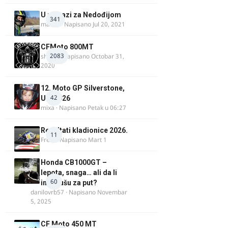
U potrazi za Nedođijom
341
makikt
· Napisano
Jul 20, 2021
CFMoto 800MT
2083
shlem
· Napisano
Octobar 31,
2020
12. Moto GP Silverstone,
42
UK, 2026
mixa
· Napisano
Petak u 06:27
Rezultati kladionice 2026.
11
Fredi
· Napisano
Mart 1
Honda CB1000GT –
lepota, snaga… ali da li
60
ima dušu za put?
danilovrb57
· Napisano
Novembar
5, 2025
CF Moto 450 MT