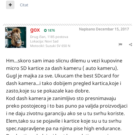
Citat
gox
Napisano
Decembar 15, 2017
1876
Drug član, 1185 postova
Lokacija:
Novi Sad
Motocikl:
Suzuki SV 650 N
Hm...skoro sam imao slicnu dilemu u vezi kupovine
micro SD kartice za dash kameru ( auto kameru).
Gugl je majka za sve. Ukucam the best SDcard for
dash kamera...i tako dobijem pregled kartica,koje i
zasto,koje su se pokazale kao dobre.
Kod dash kamera je zanimljivo sto presnimavaju
preko postojeceg i to bas puno pa valjda proizvodjaci
i ne daju zivotnu garanciju ako se u tu svrhu koriste.
Elem,tako su se pojavile i kartice koje su u tu svrhu
spec.napravljene pa na njima pise high endurance.