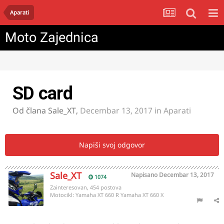
Aparati
Moto Zajednica
SD card
Od člana
Sale_XT
,
Decembar 13, 2017
in
Aparati
Napiši svoj odgovor
Sale_XT
Napisano
Decembar 13, 2017
1074
Zainteresovan, 454 postova
Motocikl:
Yamaha XT 660 R Yamaha XT 660 X