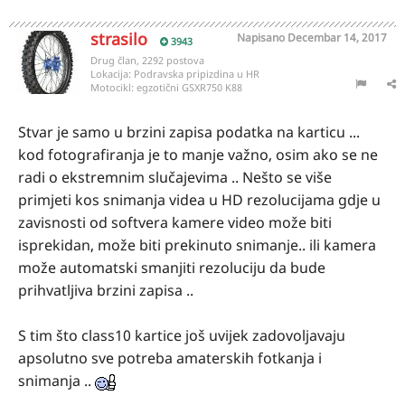
strasilo
Napisano
Decembar 14, 2017
3943
Drug član, 2292 postova
Lokacija:
Podravska pripizdina u HR
Motocikl:
egzotični GSXR750 K88
Stvar je samo u brzini zapisa podatka na karticu ...
kod fotografiranja je to manje važno, osim ako se ne
radi o ekstremnim slučajevima .. Nešto se više
primjeti kos snimanja videa u HD rezolucijama gdje u
zavisnosti od softvera kamere video može biti
isprekidan, može biti prekinuto snimanje.. ili kamera
može automatski smanjiti rezoluciju da bude
prihvatljiva brzini zapisa ..
S tim što class10 kartice još uvijek zadovoljavaju
apsolutno sve potreba amaterskih fotkanja i
snimanja ..