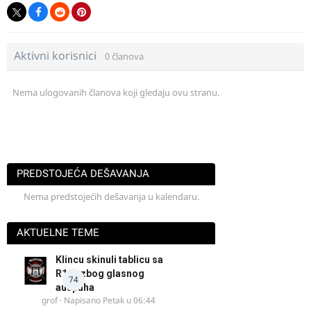
Aktivni korisnici
0 članova
Nema ulogovanih članova koji gledaju ovu stranu.
PREDSTOJEĆA DEŠAVANJA
Nema predstojećih dešavanja u kalendaru.
AKTUELNE TEME
Klincu skinuli tablicu sa
R125 zbog glasnog
74
auspuha
grof
· Napisano
Petak u 06:44