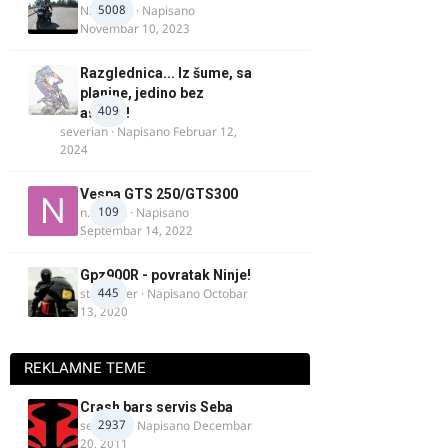
5008
NIKOLA 1
· Napisano
Novembar 10, 2023
Razglednica... Iz šume, sa
planine, jedino bez
409
asfalta!
severian
· Napisano
Februar 12,
2024
Vespa GTS 250/GTS300
109
n.martin
· Napisano
Septembar 14, 2022
Gpz900R - povratak Ninje!
445
stari roker
· Napisano
Octobar
13, 2020
REKLAMNE TEME
Crash bars servis Seba
2937
seba011
· Napisano
Decembar
20, 2011