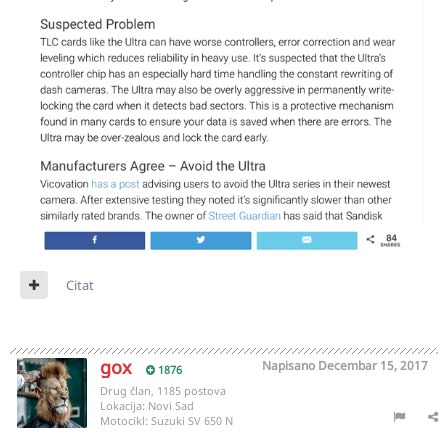
Citat
gox
Napisano
Decembar 15, 2017
1876
Drug član, 1185 postova
Lokacija:
Novi Sad
Motocikl:
Suzuki SV 650 N