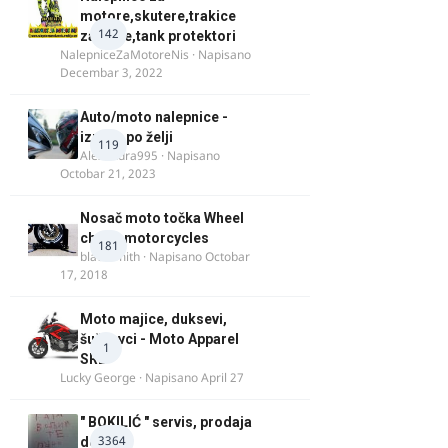
motore,skutere,trakice
142
za felne,tank protektori
NalepniceZaMotoreNis
· Napisano
Decembar 3, 2022
Auto/moto nalepnice -
izrada po želji
119
Alexandra995
· Napisano
Octobar 21, 2023
Nosač moto točka Wheel
chock motorcycles
181
blacksmith
· Napisano
Octobar
17, 2018
Moto majice, duksevi,
šuškavci - Moto Apparel
1
SRB
Lucky George
· Napisano
April 27
" BOKILIĆ " servis, prodaja
3364
delova