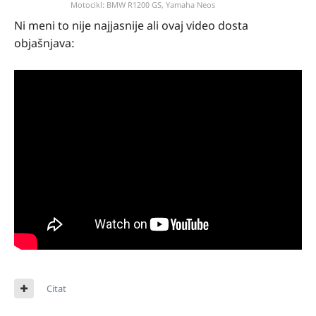
Motocikl:
BMW R1200 GS, Yamaha Neos
Ni meni to nije najjasnije ali ovaj video dosta
objašnjava:
Citat