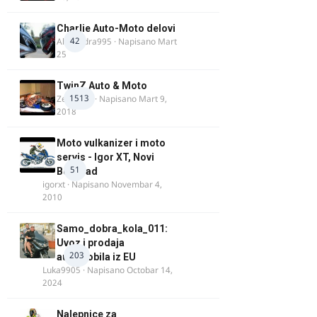
Charlie Auto-Moto delovi
42
Alexandra995
· Napisano
Mart
25
TwinZ Auto & Moto
1513
Zeljkamp
· Napisano
Mart 9,
2018
Moto vulkanizer i moto
servis - Igor XT, Novi
51
Beograd
igorxt
· Napisano
Novembar 4,
2010
Samo_dobra_kola_011:
Uvoz i prodaja
203
automobila iz EU
Luka9905
· Napisano
Octobar 14,
2024
Nalepnice za