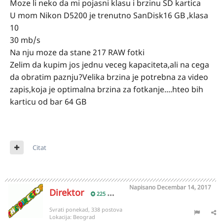
Moze li neko da mi pojasni klasu i brzinu SD kartica
U mom Nikon D5200 je trenutno SanDisk16 GB ,klasa
10
30 mb/s
Na nju moze da stane 217 RAW fotki
Zelim da kupim jos jednu veceg kapaciteta,ali na cega
da obratim paznju?Velika brzina je potrebna za video
zapis,koja je optimalna brzina za fotkanje....hteo bih
karticu od bar 64 GB
Citat
Napisano
Decembar 14, 2017
Direktor
225
Svrati ponekad, 338 postova
Lokacija:
Beograd