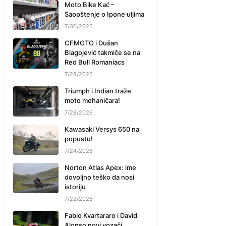
Moto Bike Kać –
Saopštenje o Ipone uljima
7/30/2026
CFMOTO i Dušan
Blagojević takmiče se na
Red Bull Romaniacs
7/28/2026
Triumph i Indian traže
moto mehaničara!
7/28/2026
Kawasaki Versys 650 na
popustu!
7/24/2026
Norton Atlas Apex: ime
dovoljno teško da nosi
istoriju
7/22/2026
Fabio Kvartararo i David
Alonso novi vozači