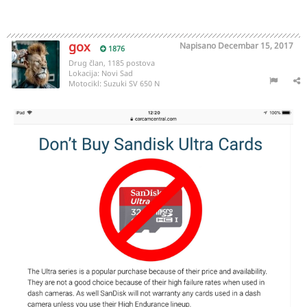
gox
Napisano
Decembar 15, 2017
1876
Drug član, 1185 postova
Lokacija:
Novi Sad
Motocikl:
Suzuki SV 650 N