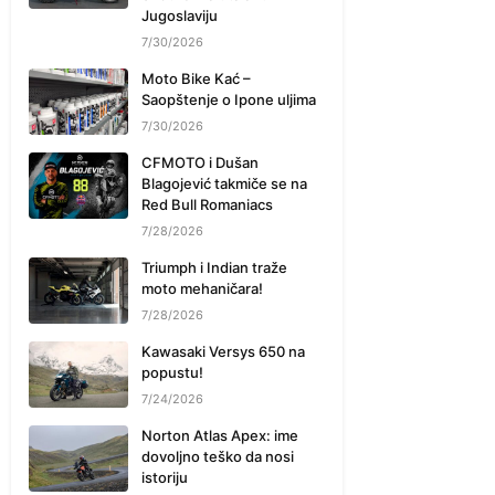
Jugoslaviju
7/30/2026
Moto Bike Kać –
Saopštenje o Ipone uljima
7/30/2026
CFMOTO i Dušan
Blagojević takmiče se na
Red Bull Romaniacs
7/28/2026
Triumph i Indian traže
moto mehaničara!
7/28/2026
Kawasaki Versys 650 na
popustu!
7/24/2026
Norton Atlas Apex: ime
dovoljno teško da nosi
istoriju