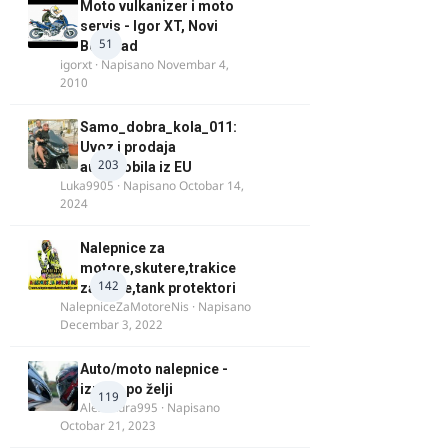
Moto vulkanizer i moto
servis - Igor XT, Novi
51
Beograd
igorxt
· Napisano
Novembar 4,
2010
Samo_dobra_kola_011:
Uvoz i prodaja
203
automobila iz EU
Luka9905
· Napisano
Octobar 14,
2024
Nalepnice za
motore,skutere,trakice
142
za felne,tank protektori
NalepniceZaMotoreNis
· Napisano
Decembar 3, 2022
Auto/moto nalepnice -
izrada po želji
119
Alexandra995
· Napisano
Octobar 21, 2023