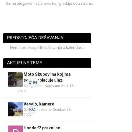
Nema ulogovanih članova koji gledaju ovu stranu.
PREDSTOJEĆA DEŠAVANJA
Nema predstojećih dešavanja u kalendaru.
AKTUELNE TEME
Moto Skupovi na kojima
se ne naplaćuje ulaz.
2194
Kum_Mixer
· Napisano
April 16,
2013
Veselo, kamere
632
GR 46
· Napisano
Octobar 25,
2022
Honda f2 prazni se