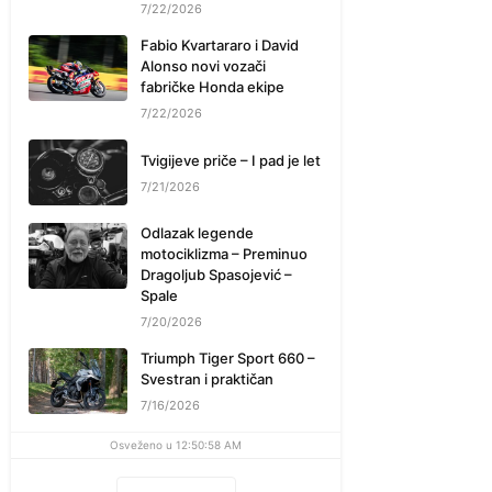
7/22/2026
Fabio Kvartararo i David
Alonso novi vozači
fabričke Honda ekipe
7/22/2026
Tvigijeve priče – I pad je let
7/21/2026
Odlazak legende
motociklizma – Preminuo
Dragoljub Spasojević –
Spale
7/20/2026
Triumph Tiger Sport 660 –
Svestran i praktičan
7/16/2026
Osveženo u 12:50:58 AM