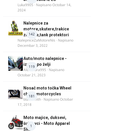
Luka9905
· Napisano
Octobar 14,
2024
Nalepnice za
motore,skutere,trakice
142
za felne,tank protektori
NalepniceZaMotoreNis
· Napisano
Decembar 3, 2022
Auto/moto nalepnice -
izrada po želji
119
Alexandra995
· Napisano
Octobar 21, 2023
Nosač moto točka Wheel
chock motorcycles
181
blacksmith
· Napisano
Octobar
17, 2018
Moto majice, duksevi,
šuškavci - Moto Apparel
1
SRB