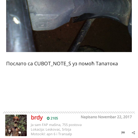
Послато са CUBOT_NOTE_S уз помоћ Тапатока
brdy
Napisano
Novembar 22, 2017
2105
Ja sam FAP mašina, 755 postova
Lokacija:
Leskovac, Srbija
Motocikl:
apn 6 i Transalp