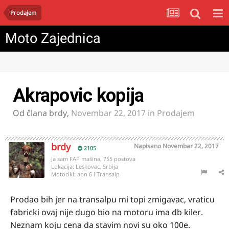
Prodajem
Moto Zajednica
Akrapovic kopija
Od člana
brdy
,
Novembar 22, 2017
in
Prodajem
brdy
Napisano
Novembar 22, 2017
2105
Ja sam FAP mašina, 755 postova
Lokacija:
Leskovac, Srbija
Motocikl:
apn 6 i Transalp
Prodao bih jer na transalpu mi topi zmigavac, vraticu
fabricki ovaj nije dugo bio na motoru ima db kiler.
Neznam koju cena da stavim novi su oko 100e.