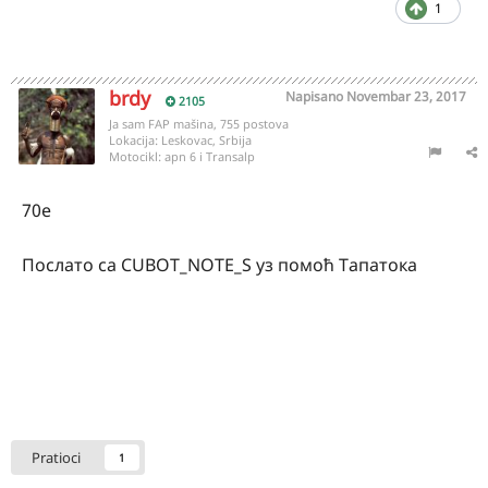
1
brdy
Napisano
Novembar 23, 2017
2105
Ja sam FAP mašina, 755 postova
Lokacija:
Leskovac, Srbija
Motocikl:
apn 6 i Transalp
70e
Послато са CUBOT_NOTE_S уз помоћ Тапатока
Pratioci
1