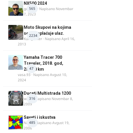
NX500 2024
565
godovic
· Napisano
Novembar
7, 2023
Moto Skupovi na kojima
se ne naplaćuje ulaz.
2234
Kum_Mixer
· Napisano
April 16,
2013
Yamaha Tracer 700
Traveler, 2018. god,
47
28.100 km
vasa.93
· Napisano
Avgust 10,
2024
Ducati Multistrada 1200
316
wulfy
· Napisano
Novembar 8,
2009
Saveti i iskustva
485
Najzli
· Napisano
Avgust 19,
2006