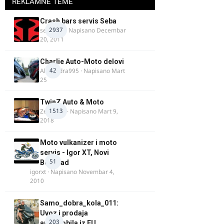
REKLAMNE TEME
Crash bars servis Seba
2937
seba011
· Napisano
Decembar
20, 2011
Charlie Auto-Moto delovi
42
Alexandra995
· Napisano
Mart
25
TwinZ Auto & Moto
1513
Zeljkamp
· Napisano
Mart 9,
2018
Moto vulkanizer i moto
servis - Igor XT, Novi
51
Beograd
igorxt
· Napisano
Novembar 4,
2010
Samo_dobra_kola_011:
Uvoz i prodaja
203
automobila iz EU