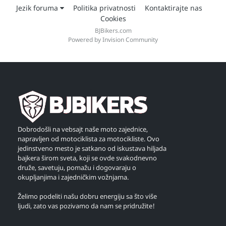
Jezik foruma
Politika privatnosti
Kontaktirajte nas
Cookies
BJBikers.com
Powered by Invision Community
Dobrodošli na vebsajt naše moto zajednice,
napravljen od motociklista za motocikliste. Ovo
jedinstveno mesto je satkano od iskustava hiljada
bajkera širom sveta, koji se ovde svakodnevno
druže, savetuju, pomažu i dogovaraju o
okupljanjima i zajedničkim vožnjama.
Želimo podeliti našu dobru energiju sa što više
ljudi, zato vas pozivamo da nam se pridružite!