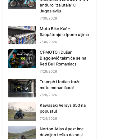
enduro “zalutala” u
Jugoslaviju
7/30/2026
Moto Bike Kać –
Saopštenje o Ipone uljima
7/30/2026
CFMOTO i Dušan
Blagojević takmiče se na
Red Bull Romaniacs
7/28/2026
Triumph i Indian traže
moto mehaničara!
7/28/2026
Kawasaki Versys 650 na
popustu!
7/24/2026
Norton Atlas Apex: ime
dovoljno teško da nosi