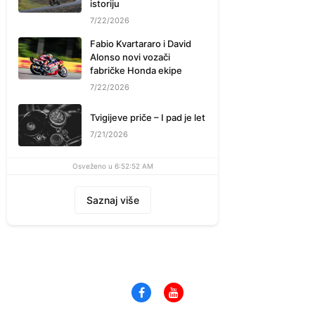
istoriju
7/22/2026
Fabio Kvartararo i David
Alonso novi vozači
fabričke Honda ekipe
7/22/2026
Tvigijeve priče – I pad je let
7/21/2026
Osveženo u 6:52:52 AM
Saznaj više