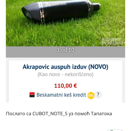
Послато са CUBOT_NOTE_S уз помоћ Тапатока