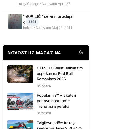
Lucky George
· Napisano
April 27
" BOKILIĆ " servis, prodaja
3364
delova
bokilic
· Napisano
Maj 29, 2011
NOVOSTI IZ MAGAZINA
CFMOTO West Balkan tim
uspešan na Red Bull
Romaniacs 2026
8/7/2026
Popularni SYM skuteri
ponovo dostupni –
Trenutna isporuka
8/7/2026
Tvigijeve priče: kako je
kvalitetna Jawa 250 и 175