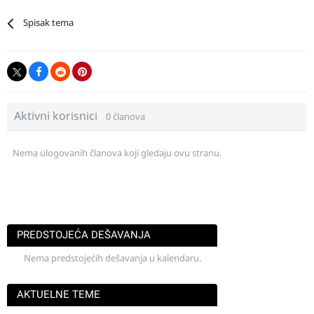
Spisak tema
Aktivni korisnici
0 članova
Nema ulogovanih članova koji gledaju ovu stranu.
PREDSTOJEĆA DEŠAVANJA
Nema predstojećih dešavanja u kalendaru.
AKTUELNE TEME