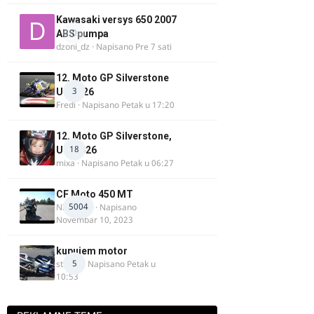
Kawasaki versys 650 2007
0
ABS pumpa
dzoni_dz
· Napisano
Pre 7 sati
12. Moto GP Silverstone
3
UK 2026
Fredi
· Napisano
Petak u 17:20
12. Moto GP Silverstone,
18
UK, 2026
mixa
· Napisano
Petak u 06:27
CF Moto 450 MT
5004
NIKOLA 1
· Napisano
Novembar 10, 2023
kupujem motor
5
strugo
· Napisano
Petak u
10:53