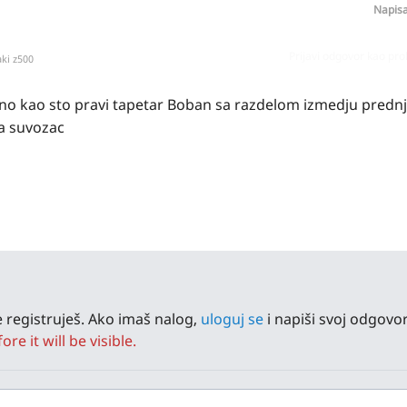
Napis
Prijavi odgovor kao pr
ki z500
ono kao sto pravi tapetar Boban sa razdelom izmedju prednj
za suvozac
 registruješ. Ako imaš nalog,
uloguj se
i napiši svoj odgovor
e it will be visible.