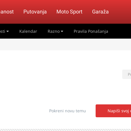
anost
Putovanja
Moto Sport
Garaža
sti
Kalendar
Razno
Pravila Ponašanja
P
Pokreni novu temu
Napiši svoj