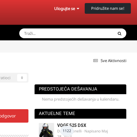
Pridružite nam se!
Ulogujte se
Sve Aktivnosti
ratioci
0
PREDSTOJEĆA DEŠAVANJA
Nema predstojećih dešavanja u kalendaru.
AKTUELNE TEME
 odgovor
VOGE 525 DSX
1122
DraganBenelli
· Napisano
Maj
28, 2023