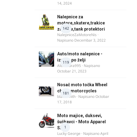
14, 2024
Nalepnice za
motore,skutere,trakice
142
za felne,tank protektori
NalepniceZaMotoreNis
·
Napisano
Decembar 3, 2022
Auto/moto nalepnice -
izrada po želji
119
Alexandra995
· Napisano
Octobar 21, 2023
Nosač moto točka Wheel
chock motorcycles
181
blacksmith
· Napisano
Octobar
17, 2018
Moto majice, duksevi,
šuškavci - Moto Apparel
1
SRB
Lucky George
· Napisano
April