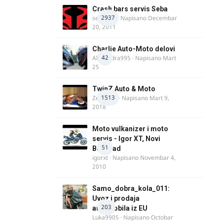
Crash bars servis Seba
2937
seba011
· Napisano
Decembar
20, 2011
Charlie Auto-Moto delovi
42
Alexandra995
· Napisano
Mart
25
TwinZ Auto & Moto
1513
Zeljkamp
· Napisano
Mart 9,
2018
Moto vulkanizer i moto
servis - Igor XT, Novi
51
Beograd
igorxt
· Napisano
Novembar 4,
2010
Samo_dobra_kola_011:
Uvoz i prodaja
203
automobila iz EU
Luka9905
· Napisano
Octobar