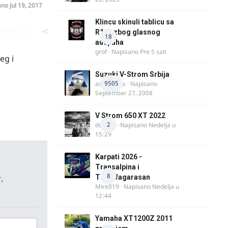
ano
Jul 19, 2017
Klincu skinuli tablicu sa
oblematičan
R125 zbog glasnog
18
auspuha
grof
· Napisano
Pre 5 sati
eg i
Suzuki V-Strom Srbija
9505
aspirinikus
· Napisano
Septembar 27, 2008
V Strom 650 XT 2022
2
ducans
· Napisano
Nedelja u
15:29
Karpati 2026 -
Transalpina i
8
.
Transfagarasan
Mire019
· Napisano
Nedelja u
12:44
Yamaha XT1200Z 2011