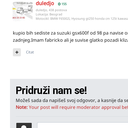
duledjo
155
duledjo, 438 postova
Lokacija:
Beograd
Motocikl:
BMW F650GS, Hyosung gt250 honda cm 125t kawasa
kupio bih sediste za suzuki gsx600f od 98 pa navise 
zadnjeg.Imam fabricko ali je suvise glatko pozadi kli
Citat
Pridruži nam se!
Možeš sada da napišeš svoj odgovor, a kasnije da se
Note:
Your post will require moderator approval befor