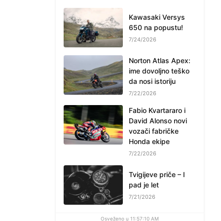
Kawasaki Versys
650 na popustu!
7/24/2026
Norton Atlas Apex:
ime dovoljno teško
da nosi istoriju
7/22/2026
Fabio Kvartararo i
David Alonso novi
vozači fabričke
Honda ekipe
7/22/2026
Tvigijeve priče – I
pad je let
7/21/2026
Osveženo u 11:57:10 AM