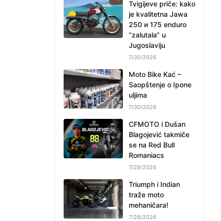
Tvigijeve priče: kako
je kvalitetna Jawa
250 и 175 enduro
“zalutala” u
Jugoslaviju
7/30/2026
Moto Bike Kać –
Saopštenje o Ipone
uljima
7/30/2026
CFMOTO i Dušan
Blagojević takmiče
se na Red Bull
Romaniacs
7/28/2026
Triumph i Indian
traže moto
mehaničara!
7/28/2026