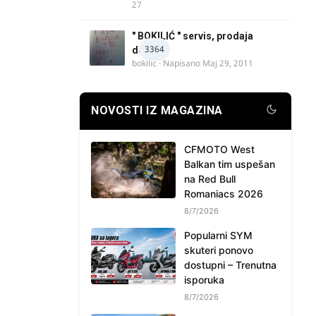
27
" BOKILIĆ " servis, prodaja
3364
delova
bokilic
· Napisano
Maj 29, 2011
NOVOSTI IZ MAGAZINA
CFMOTO West
Balkan tim uspešan
na Red Bull
Romaniacs 2026
8/7/2026
Popularni SYM
skuteri ponovo
dostupni – Trenutna
isporuka
8/7/2026