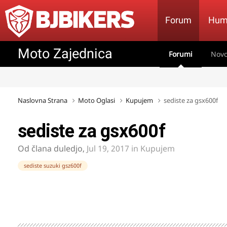
Forum
Hum
Moto Zajednica
Forumi
Novo
Naslovna Strana
Moto Oglasi
Kupujem
sediste za gsx600f
sediste za gsx600f
Od člana
duledjo
,
Jul 19, 2017
in
Kupujem
sediste suzuki gsz600f