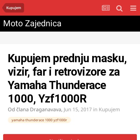
Kupujem
Moto Zajednica
Kupujem prednju masku,
vizir, far i retrovizore za
Yamaha Thunderace
1000, Yzf1000R
Od člana
Draganavava
,
Jun 15, 2017
in
Kupujem
yamaha thunderace 1000 yzf1000r