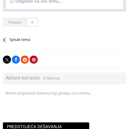
Odgovori na ovu temu...
Pratioci
0
Spisak tema
Aktivni korisnici
0 članova
Nema ulogovanih članova koji gledaju ovu stranu.
PREDSTOJEĆA DEŠAVANJA