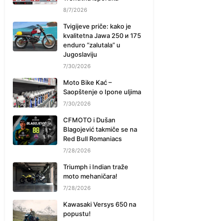
8/7/2026
Tvigijeve priče: kako je
kvalitetna Jawa 250 и 175
enduro “zalutala” u
Jugoslaviju
7/30/2026
Moto Bike Kać –
Saopštenje o Ipone uljima
7/30/2026
CFMOTO i Dušan
Blagojević takmiče se na
Red Bull Romaniacs
7/28/2026
Triumph i Indian traže
moto mehaničara!
7/28/2026
Kawasaki Versys 650 na
popustu!