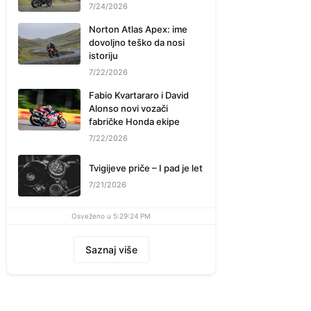
7/24/2026
Norton Atlas Apex: ime
dovoljno teško da nosi
istoriju
7/22/2026
Fabio Kvartararo i David
Alonso novi vozači
fabričke Honda ekipe
7/22/2026
Tvigijeve priče – I pad je let
7/21/2026
Osveženo u 5:29:24 PM
Saznaj više