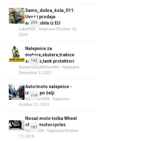
Samo_dobra_kola_011:
Uvoz i prodaja
203
automobila iz EU
Luka9905
· Napisano
Octobar 14,
2024
Nalepnice za
motore,skutere,trakice
142
za felne,tank protektori
NalepniceZaMotoreNis
· Napisano
Decembar 3, 2022
Auto/moto nalepnice -
izrada po želji
119
Alexandra995
· Napisano
Octobar 21, 2023
Nosač moto točka Wheel
chock motorcycles
181
blacksmith
· Napisano
Octobar
17, 2018