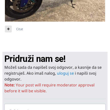
Citat
Pridruži nam se!
Možeš sada da napišeš svoj odgovor, a kasnije da se
registruješ. Ako imaš nalog,
uloguj se
i napiši svoj
odgovor.
Note:
Your post will require moderator approval
before it will be visible.