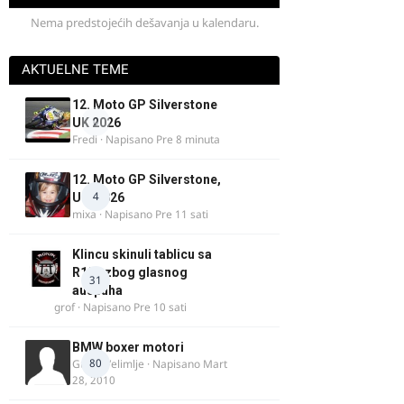
Nema predstojećih dešavanja u kalendaru.
AKTUELNE TEME
12. Moto GP Silverstone
0
UK 2026
Fredi
· Napisano
Pre 8 minuta
12. Moto GP Silverstone,
4
UK, 2026
mixa
· Napisano
Pre 11 sati
Klincu skinuli tablicu sa
R125 zbog glasnog
31
auspuha
grof
· Napisano
Pre 10 sati
BMW boxer motori
80
Guest Velimlje · Napisano
Mart
28, 2010