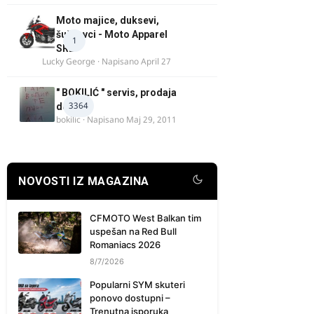
Moto majice, duksevi,
šuškavci - Moto Apparel
1
SRB
Lucky George
· Napisano
April 27
" BOKILIĆ " servis, prodaja
3364
delova
bokilic
· Napisano
Maj 29, 2011
NOVOSTI IZ MAGAZINA
CFMOTO West Balkan tim
uspešan na Red Bull
Romaniacs 2026
8/7/2026
Popularni SYM skuteri
ponovo dostupni –
Trenutna isporuka