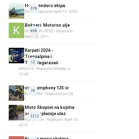
Heavy enduro ekipa
378
živke
· Napisano
April 17, 2025
Bokseri: Motorno ulje
458
KOSOVSKI VITEZ
· Napisano
Mart 20, 2011
Karpati 2026 -
Transalpina i
12
Transfagarasan
Mire019
· Napisano
Nedelja u
12:44
sym symphony 125 sr
76
brankoXM
· Napisano
Jun 30
Moto Skupovi na kojima
se ne naplaćuje ulaz.
2212
Kum_Mixer
· Napisano
April 16,
2013
Kupnja prvog skutera