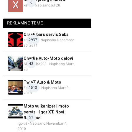
6
xertq
· Napisano
Jul 28
REKLAMNE TEME
Crash bars servis Seba
2937
seba011
· Napisano
Decembar
20, 2011
Charlie Auto-Moto delovi
42
Alexandra995
· Napisano
Mart
25
TwinZ Auto & Moto
1513
Zeljkamp
· Napisano
Mart 9,
2018
Moto vulkanizer i moto
servis - Igor XT, Novi
51
Beograd
igorxt
· Napisano
Novembar 4,
2010