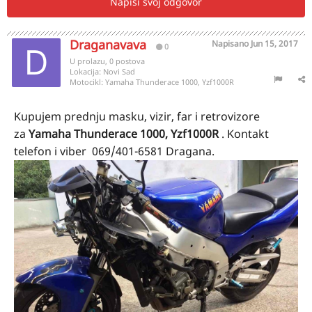
Napiši svoj odgovor
Draganavava
Napisano
Jun 15, 2017
0
U prolazu, 0 postova
Lokacija:
Novi Sad
Motocikl:
Yamaha Thunderace 1000, Yzf1000R
Kupujem prednju masku, vizir, far i retrovizore
za
Yamaha Thunderace 1000, Yzf1000R
. Kontakt
telefon i viber 069/401-6581 Dragana.