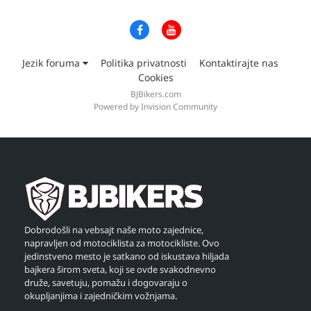
Jezik foruma
Politika privatnosti
Kontaktirajte nas
Cookies
BJBikers.com
Powered by Invision Community
Dobrodošli na vebsajt naše moto zajednice,
napravljen od motociklista za motocikliste. Ovo
jedinstveno mesto je satkano od iskustava hiljada
bajkera širom sveta, koji se ovde svakodnevno
druže, savetuju, pomažu i dogovaraju o
okupljanjima i zajedničkim vožnjama.