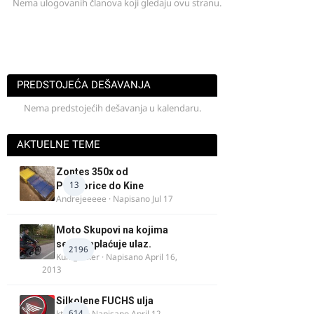
Nema ulogovanih članova koji gledaju ovu stranu.
PREDSTOJEĆA DEŠAVANJA
Nema predstojećih dešavanja u kalendaru.
AKTUELNE TEME
Zontes 350x od
13
Podgorice do Kine
Andrejeeeee
· Napisano
Jul 17
Moto Skupovi na kojima
se ne naplaćuje ulaz.
2196
Kum_Mixer
· Napisano
April 16,
2013
Silkolene FUCHS ulja
614
ktm600
· Napisano
April 12,