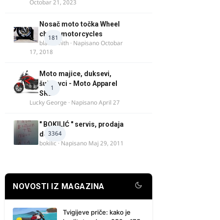
Octobar 21, 2023
Nosač moto točka Wheel
chock motorcycles
181
blacksmith
· Napisano
Octobar
17, 2018
Moto majice, duksevi,
šuškavci - Moto Apparel
1
SRB
Lucky George
· Napisano
April 27
" BOKILIĆ " servis, prodaja
3364
delova
bokilic
· Napisano
Maj 29, 2011
NOVOSTI IZ MAGAZINA
Tvigijeve priče: kako je