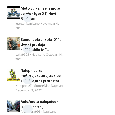
Moto vulkanizer i moto
servis - Igor XT, Novi
51
Beograd
igorxt
· Napisano
Novembar 4,
2010
Samo_dobra_kola_011:
Uvoz i prodaja
203
automobila iz EU
Luka9905
· Napisano
Octobar 14,
2024
Nalepnice za
motore,skutere,trakice
142
za felne,tank protektori
NalepniceZaMotoreNis
· Napisano
Decembar 3, 2022
Auto/moto nalepnice -
izrada po želji
119
Alexandra995
· Napisano