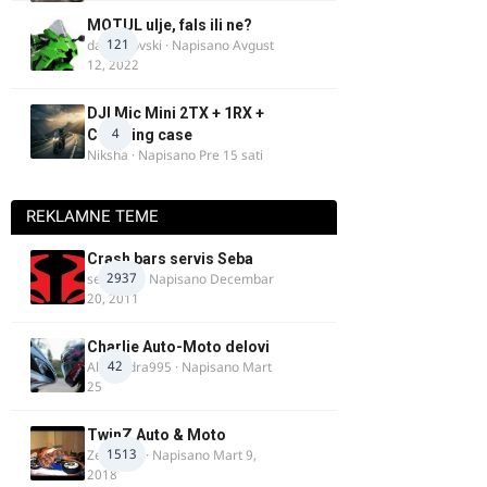
MOTUL ulje, fals ili ne?
121
dalipopovski
· Napisano
Avgust
12, 2022
DJI Mic Mini 2TX + 1RX +
4
Charging case
Niksha
· Napisano
Pre 15 sati
REKLAMNE TEME
Crash bars servis Seba
2937
seba011
· Napisano
Decembar
20, 2011
Charlie Auto-Moto delovi
42
Alexandra995
· Napisano
Mart
25
TwinZ Auto & Moto
1513
Zeljkamp
· Napisano
Mart 9,
2018