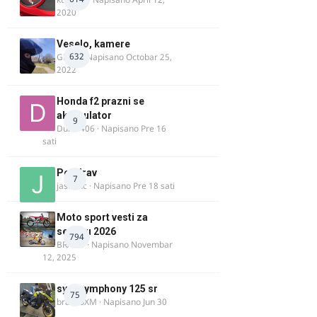
2020
Veselo, kamere
632
GR 46
· Napisano
Octobar 25,
2022
Honda f2 prazni se
akomulator
9
Dule1406
· Napisano
Pre 16
sati
Pozdrav
7
jasminc
· Napisano
Pre 18 sati
Moto sport vesti za
sezonu 2026
794
BRACO
· Napisano
Novembar
12, 2025
sym symphony 125 sr
75
brankoXM
· Napisano
Jun 30