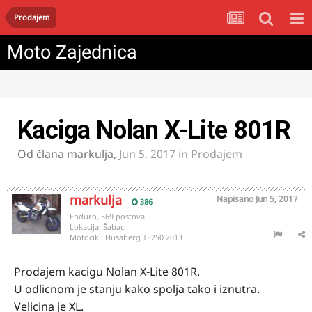
Prodajem
Moto Zajednica
Kaciga Nolan X-Lite 801R
Od člana
markulja
,
Jun 5, 2017
in
Prodajem
markulja
Napisano
Jun 5, 2017
386
Enduro, 569 postova
Lokacija:
Šabac
Motocikl:
Husaberg TE250 2013
Prodajem kacigu Nolan X-Lite 801R.
U odlicnom je stanju kako spolja tako i iznutra.
Velicina je XL.