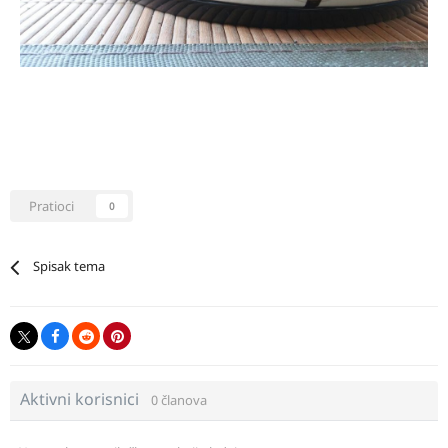
Pratioci
0
Spisak tema
Aktivni korisnici
0 članova