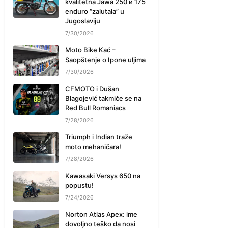
kvalitetna Jawa 250 и 175
enduro “zalutala” u
Jugoslaviju
7/30/2026
Moto Bike Kać –
Saopštenje o Ipone uljima
7/30/2026
CFMOTO i Dušan
Blagojević takmiče se na
Red Bull Romaniacs
7/28/2026
Triumph i Indian traže
moto mehaničara!
7/28/2026
Kawasaki Versys 650 na
popustu!
7/24/2026
Norton Atlas Apex: ime
dovoljno teško da nosi