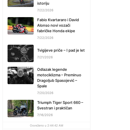
istoriju
7/22/2026
Fabio Kvartararo i David
Alonso novi vozači
fabričke Honda ekipe
7/22/2026
Tvigijeve priče – I pad je let
7/21/2026
Odlazak legende
motociklizma – Preminuo
Dragoljub Spasojević –
Spale
7/20/2026
Triumph Tiger Sport 660 –
Svestran i praktičan
7/16/2026
Osveženo u 2:44:42 AM