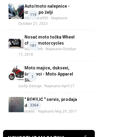
Auto/moto nalepnice -
izrada po želji
119
Alexandra995
· Napisano
Octobar 21, 2023
Nosač moto točka Wheel
chock motorcycles
181
blacksmith
· Napisano
Octobar
17, 2018
Moto majice, duksevi,
šuškavci - Moto Apparel
1
SRB
Lucky George
· Napisano
April 27
" BOKILIĆ " servis, prodaja
3364
delova
bokilic
· Napisano
Maj 29, 2011