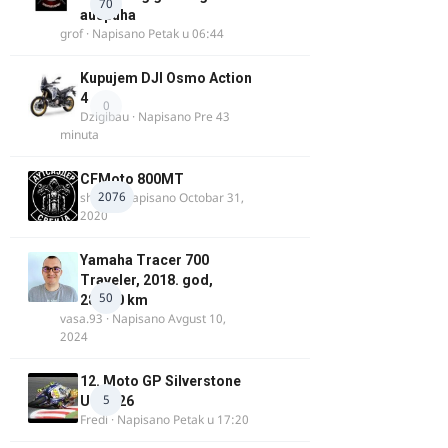
70
auspuha
grof
· Napisano
Petak u 06:44
Kupujem DJI Osmo Action
4
0
Dzigibau
· Napisano
Pre 43
minuta
CFMoto 800MT
2076
shlem
· Napisano
Octobar 31,
2020
Yamaha Tracer 700
Traveler, 2018. god,
50
28.100 km
vasa.93
· Napisano
Avgust 10,
2024
12. Moto GP Silverstone
5
UK 2026
Fredi
· Napisano
Petak u 17:20