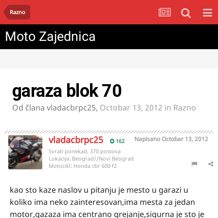
Razno
Moto Zajednica
garaza blok 70
Od člana
vladacbrpc25
,
Octobar 13, 2012
in
Razno
vladacbrpc25
Napisano
Octobar 13, 2012
162
Svrati ponekad, 370 postova
Lokacija:
Beograd//Novi Beograd
Motocikl:
Honda cbr 600 f2
kao sto kaze naslov u pitanju je mesto u garazi u
koliko ima neko zainteresovan,ima mesta za jedan
motor,gazaza ima centrano grejanje,sigurna je sto je