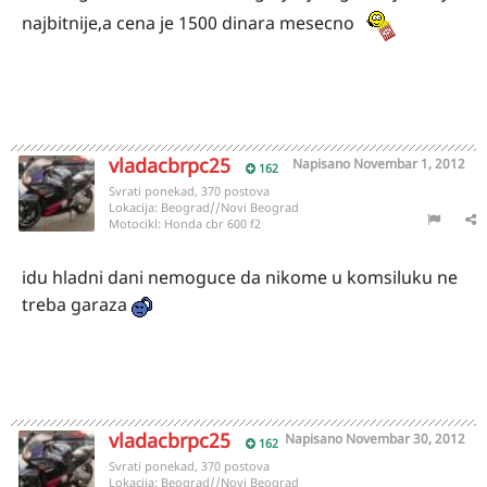
najbitnije,a cena je 1500 dinara mesecno
vladacbrpc25
Napisano
Novembar 1, 2012
162
Svrati ponekad, 370 postova
Lokacija:
Beograd//Novi Beograd
Motocikl:
Honda cbr 600 f2
idu hladni dani nemoguce da nikome u komsiluku ne
treba garaza
vladacbrpc25
Napisano
Novembar 30, 2012
162
Svrati ponekad, 370 postova
Lokacija:
Beograd//Novi Beograd