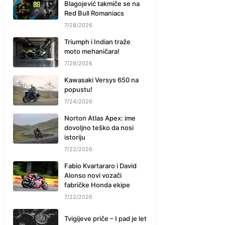
Blagojević takmiče se na
Red Bull Romaniacs
7/28/2026
Triumph i Indian traže
moto mehaničara!
7/28/2026
Kawasaki Versys 650 na
popustu!
7/24/2026
Norton Atlas Apex: ime
dovoljno teško da nosi
istoriju
7/22/2026
Fabio Kvartararo i David
Alonso novi vozači
fabričke Honda ekipe
7/22/2026
Tvigijeve priče – I pad je let