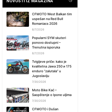
NOVOSTI IZ MAGAZINA
CFMOTO West Balkan tim
uspešan na Red Bull
Romaniacs 2026
8/7/2026
Popularni SYM skuteri
ponovo dostupni –
Trenutna isporuka
8/7/2026
Tvigijeve priče: kako je
kvalitetna Jawa 250 и 175
enduro “zalutala” u
Jugoslaviju
7/30/2026
Moto Bike Kać –
Saopštenje o Ipone uljima
7/30/2026
CFMOTO i Dušan