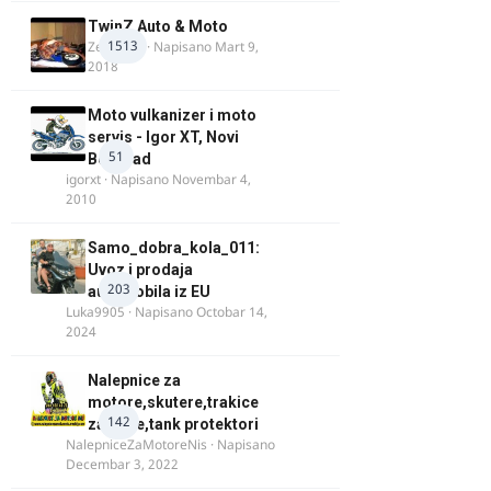
TwinZ Auto & Moto
1513
Zeljkamp
· Napisano
Mart 9,
2018
Moto vulkanizer i moto
servis - Igor XT, Novi
51
Beograd
igorxt
· Napisano
Novembar 4,
2010
Samo_dobra_kola_011:
Uvoz i prodaja
203
automobila iz EU
Luka9905
· Napisano
Octobar 14,
2024
Nalepnice za
motore,skutere,trakice
142
za felne,tank protektori
NalepniceZaMotoreNis
· Napisano
Decembar 3, 2022