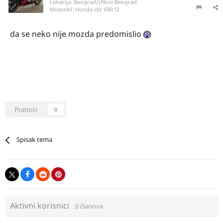
Lokacija:
Beograd//Novi Beograd
Motocikl:
Honda cbr 600 f2
da se neko nije mozda predomislio
Pratioci
0
Spisak tema
Aktivni korisnici
0 članova