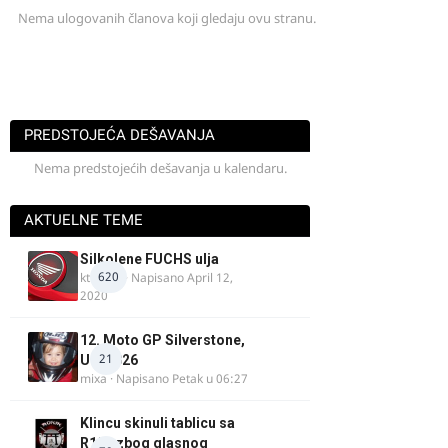
Nema ulogovanih članova koji gledaju ovu stranu.
PREDSTOJEĆA DEŠAVANJA
Nema predstojećih dešavanja u kalendaru.
AKTUELNE TEME
Silkolene FUCHS ulja
620
ktm600
· Napisano
April 12,
2020
12. Moto GP Silverstone,
21
UK, 2026
mixa
· Napisano
Petak u 06:27
Klincu skinuli tablicu sa
R125 zbog glasnog