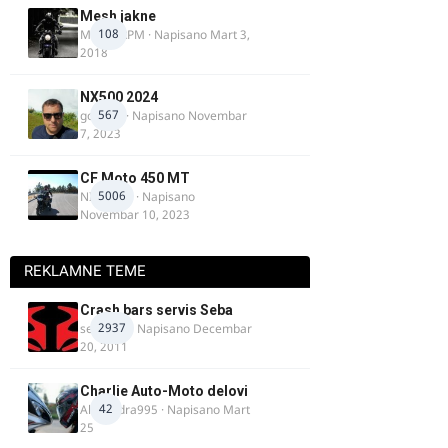
Mesh jakne
108
MostarRPM
· Napisano
Mart 3,
2018
NX500 2024
567
godovic
· Napisano
Novembar
7, 2023
CF Moto 450 MT
5006
NIKOLA 1
· Napisano
Novembar 10, 2023
REKLAMNE TEME
Crash bars servis Seba
2937
seba011
· Napisano
Decembar
20, 2011
Charlie Auto-Moto delovi
42
Alexandra995
· Napisano
Mart
25