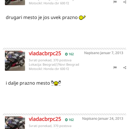
Motocikl:
Honda cbr 600 f2
drugari mesto je jos uvek prazno
vladacbrpc25
Napisano
Januar 7, 2013
162
Svrati ponekad, 370 postova
Lokacija:
Beograd//Novi Beograd
Motocikl:
Honda cbr 600 f2
i dalje prazno mesto
vladacbrpc25
Napisano
Januar 24, 2013
162
Svrati ponekad, 370 postova