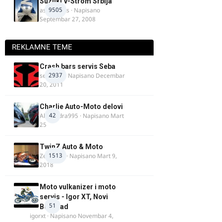
Suzuki V-Strom Srbija
9505
aspirinikus
· Napisano
Septembar 27, 2008
REKLAMNE TEME
Crash bars servis Seba
2937
seba011
· Napisano
Decembar
20, 2011
Charlie Auto-Moto delovi
42
Alexandra995
· Napisano
Mart
25
TwinZ Auto & Moto
1513
Zeljkamp
· Napisano
Mart 9,
2018
Moto vulkanizer i moto
servis - Igor XT, Novi
51
Beograd
igorxt
· Napisano
Novembar 4,