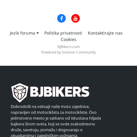
Jezik foruma
Politika privatnosti
Kontaktirajte nas
Cookies
BJBikers.com
Powered by Invision Community
Dobrodošli na vebsajt naše moto zajednice,
napravljen od motociklista za motocikliste. Ovo
jedinstveno mesto je satkano od iskustava hiljada
bajkera širom sveta, koji se ovde svakodnevno
druže, savetuju, pomažu i dogovaraju o
okupljanjima i zajedničkim vožnjama.