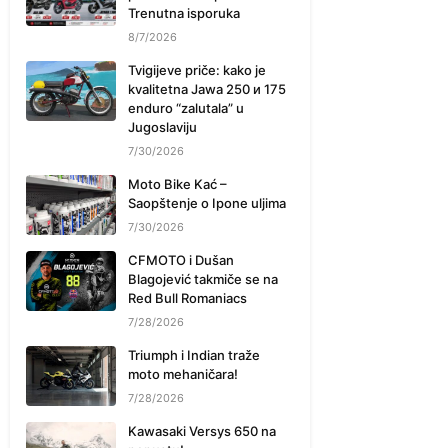
Trenutna isporuka
8/7/2026
Tvigijeve priče: kako je
kvalitetna Jawa 250 и 175
enduro “zalutala” u
Jugoslaviju
7/30/2026
Moto Bike Kać –
Saopštenje o Ipone uljima
7/30/2026
CFMOTO i Dušan
Blagojević takmiče se na
Red Bull Romaniacs
7/28/2026
Triumph i Indian traže
moto mehaničara!
7/28/2026
Kawasaki Versys 650 na