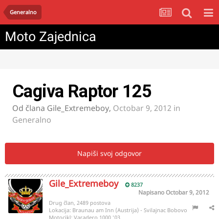
Generalno
Moto Zajednica
Cagiva Raptor 125
Od člana
Gile_Extremeboy
,
Octobar 9, 2012
in
Generalno
Napiši svoj odgovor
Gile_Extremeboy
8237
Napisano
Octobar 9, 2012
Drug član, 2489 postova
Lokacija:
Braunau am Inn (Austrija) - Svilajnac Bobovo
Motocikl:
Varadero 1000 '03