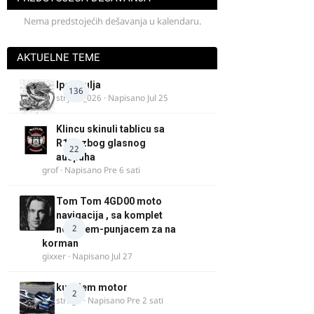
Nema predstojećih dešavanja u kalendaru.
AKTUELNE TEME
Ipone ulja
136
stryker_026
· Napisano
Jul 25
Klincu skinuli tablicu sa
R125 zbog glasnog
22
auspuha
grof
· Napisano
Pre 6 sati
Tom Tom 4GD00 moto
navigacija , sa komplet
2
nosacem-punjacem za na
korman
gixxer
· Napisano
Jul 27
kupujem motor
2
strugo
· Napisano
Pre 2 sati