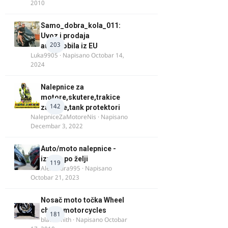
2010
Samo_dobra_kola_011:
Uvoz i prodaja
203
automobila iz EU
Luka9905
· Napisano
Octobar 14,
2024
Nalepnice za
motore,skutere,trakice
142
za felne,tank protektori
NalepniceZaMotoreNis
· Napisano
Decembar 3, 2022
Auto/moto nalepnice -
izrada po želji
119
Alexandra995
· Napisano
Octobar 21, 2023
Nosač moto točka Wheel
chock motorcycles
181
blacksmith
· Napisano
Octobar