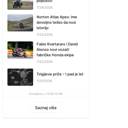
popustu!
7/24/2026
Norton Atlas Apex: ime
dovoljno teško da nosi
istoriju
7/22/2026
Fabio Kvartararo i David
Alonso novi vozači
fabričke Honda ekipe
7/22/2026
Tvigijeve priče – I pad je let
7/21/2026
Osveženo u 12:59:15 PM
Saznaj više