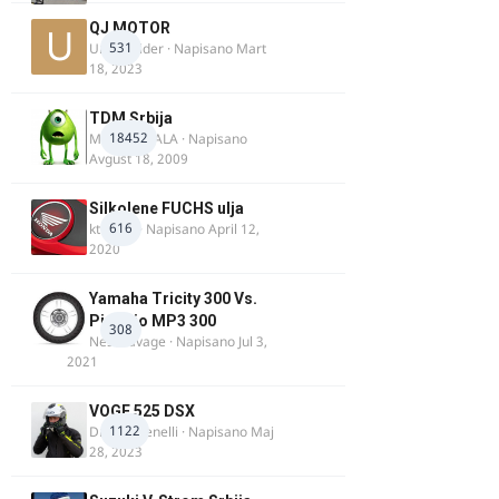
QJ MOTOR
531
Urban Rider
· Napisano
Mart
18, 2023
TDM Srbija
18452
MURICAMALA
· Napisano
Avgust 18, 2009
Silkolene FUCHS ulja
616
ktm600
· Napisano
April 12,
2020
Yamaha Tricity 300 Vs.
Piaggio MP3 300
308
Nesasavage
· Napisano
Jul 3,
2021
VOGE 525 DSX
1122
DraganBenelli
· Napisano
Maj
28, 2023