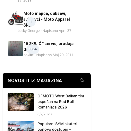
17, 2018
Moto majice, duksevi,
šuškavci - Moto Apparel
1
SRB
Lucky George
· Napisano
April 27
" BOKILIĆ " servis, prodaja
3364
delova
bokilic
· Napisano
Maj 29, 2011
NOVOSTI IZ MAGAZINA
CFMOTO West Balkan tim
uspešan na Red Bull
Romaniacs 2026
8/7/2026
Popularni SYM skuteri
ponovo dostupni –