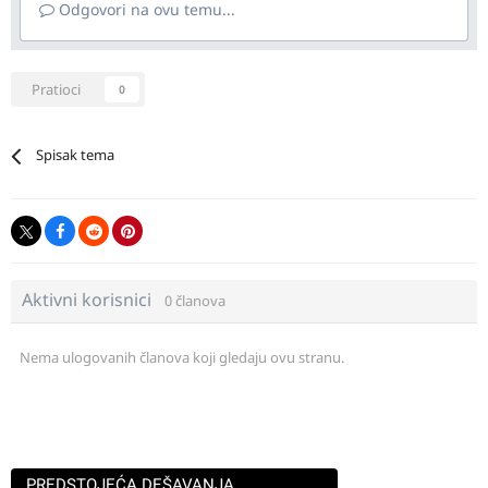
Odgovori na ovu temu...
Pratioci
0
Spisak tema
Aktivni korisnici
0 članova
Nema ulogovanih članova koji gledaju ovu stranu.
PREDSTOJEĆA DEŠAVANJA