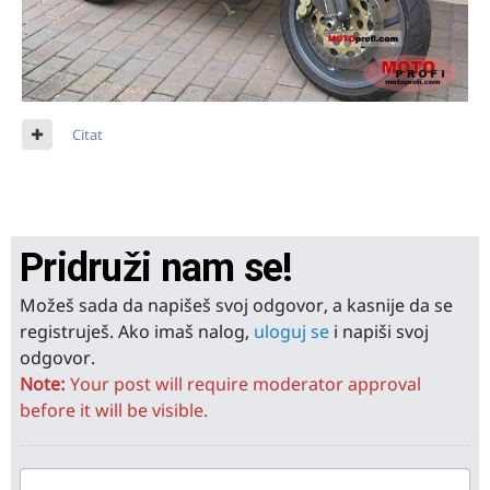
Citat
Pridruži nam se!
Možeš sada da napišeš svoj odgovor, a kasnije da se
registruješ. Ako imaš nalog,
uloguj se
i napiši svoj
odgovor.
Note:
Your post will require moderator approval
before it will be visible.