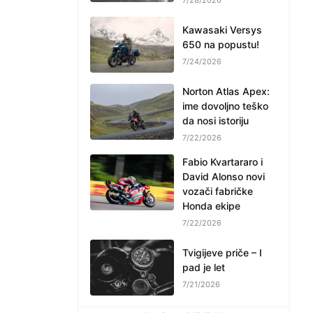
Kawasaki Versys
650 na popustu!
7/24/2026
Norton Atlas Apex:
ime dovoljno teško
da nosi istoriju
7/22/2026
Fabio Kvartararo i
David Alonso novi
vozači fabričke
Honda ekipe
7/22/2026
Tvigijeve priče – I
pad je let
7/21/2026