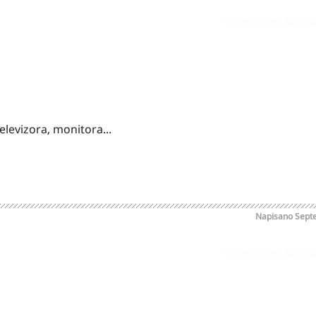
Prijavi odgovor kao pr
levizora, monitora...
Napisano
Sept
Prijavi odgovor kao pr