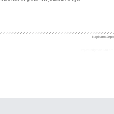
Napisano
Sept
Prijavi odgovor kao pr