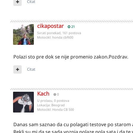
Citat
cikapostar
21
Svrati ponekad, 161 postova
Motocikl:
honda cbf600
Polazi sto pre dok se nije promenio zakon.Pozdrav.
Citat
Kach
0
U prolazu, 0 postova
Lokacija:
Beograd
Motocikl:
Honda CB 500
Danas sam saznao da cu polagati testove po starom 
Rekli su mi da se sada voznja polaze pola sata i da te