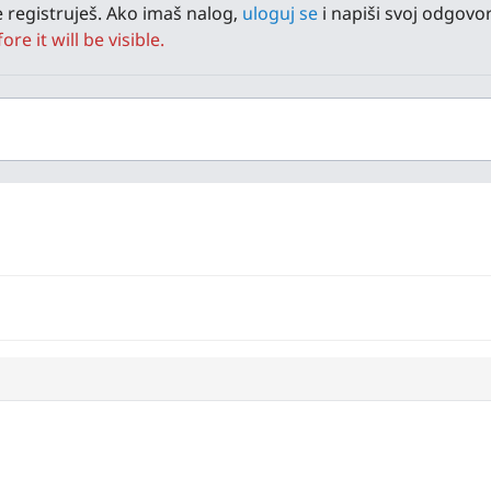
 registruješ. Ako imaš nalog,
uloguj se
i napiši svoj odgovor
e it will be visible.