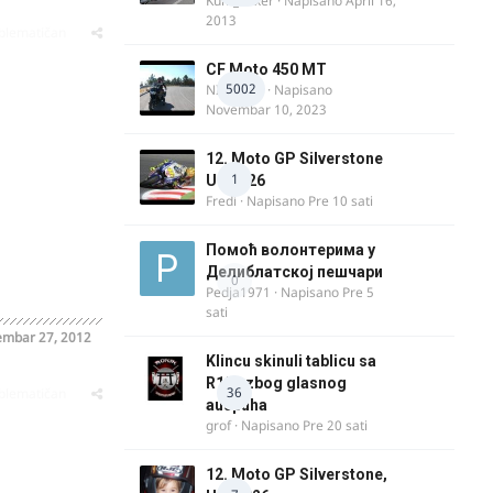
Kum_Mixer
· Napisano
April 16,
2013
oblematičan
CF Moto 450 MT
5002
NIKOLA 1
· Napisano
Novembar 10, 2023
12. Moto GP Silverstone
1
UK 2026
Fredi
· Napisano
Pre 10 sati
Помоћ волонтерима у
Делиблатској пешчари
0
Pedja1971
· Napisano
Pre 5
sati
embar 27, 2012
Klincu skinuli tablicu sa
R125 zbog glasnog
36
oblematičan
auspuha
grof
· Napisano
Pre 20 sati
12. Moto GP Silverstone,