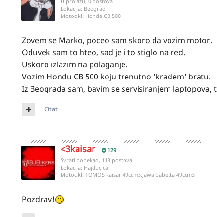
U prolazu, 0 postova
Lokacija:
Beograd
Motocikl:
Honda CB 500
Zovem se Marko, poceo sam skoro da vozim motor.
Oduvek sam to hteo, sad je i to stiglo na red.
Uskoro izlazim na polaganje.
Vozim Hondu CB 500 koju trenutno 'kradem' bratu.
Iz Beograda sam, bavim se servisiranjem laptopova, te
Citat
<3kaisar
129
Svrati ponekad, 113 postova
Lokacija:
Hajducica
Motocikl:
TOMOS kaisar 49ccm3.Jawa babetta 49ccm3
Pozdrav!