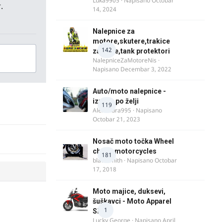
Luka9905
· Napisano
Octobar
.
14, 2024
Nalepnice za
motore,skutere,trakice
142
za felne,tank protektori
NalepniceZaMotoreNis
·
Napisano
Decembar 3, 2022
Auto/moto nalepnice -
izrada po želji
119
Alexandra995
· Napisano
Octobar 21, 2023
Nosač moto točka Wheel
chock motorcycles
181
blacksmith
· Napisano
Octobar
17, 2018
Moto majice, duksevi,
šuškavci - Moto Apparel
1
SRB
Lucky George
· Napisano
April