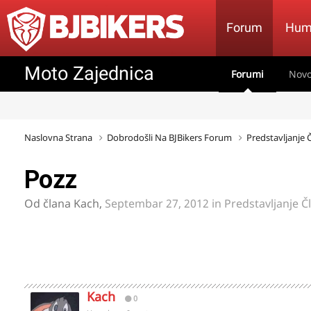
Forum
Hum
Moto Zajednica
Forumi
Novo
Naslovna Strana
Dobrodošli Na BJBikers Forum
Predstavljanje
Pozz
Od člana
Kach
,
Septembar 27, 2012
in
Predstavljanje Č
Kach
0