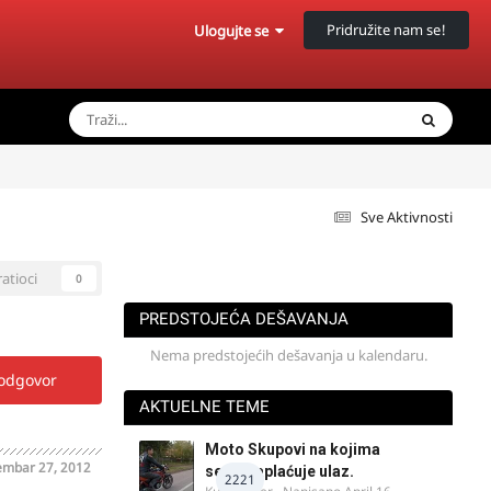
Pridružite nam se!
Ulogujte se
Sve Aktivnosti
ratioci
0
PREDSTOJEĆA DEŠAVANJA
Nema predstojećih dešavanja u kalendaru.
 odgovor
AKTUELNE TEME
Moto Skupovi na kojima
embar 27, 2012
se ne naplaćuje ulaz.
2221