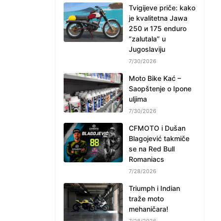
Tvigijeve priče: kako
je kvalitetna Jawa
250 и 175 enduro
“zalutala” u
Jugoslaviju
7/30/2026
Moto Bike Kać –
Saopštenje o Ipone
uljima
7/30/2026
CFMOTO i Dušan
Blagojević takmiče
se na Red Bull
Romaniacs
7/28/2026
Triumph i Indian
traže moto
mehaničara!
7/28/2026