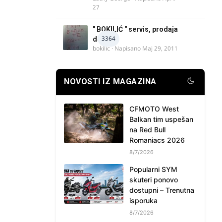
27
" BOKILIĆ " servis, prodaja
3364
delova
bokilic
· Napisano
Maj 29, 2011
NOVOSTI IZ MAGAZINA
CFMOTO West
Balkan tim uspešan
na Red Bull
Romaniacs 2026
8/7/2026
Popularni SYM
skuteri ponovo
dostupni – Trenutna
isporuka
8/7/2026