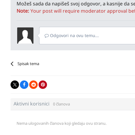
Možeš sada da napišeš svoj odgovor, a kasnije da se
Note:
Your post will require moderator approval befor
Odgovori na ovu temu...
Spisak tema
Aktivni korisnici
0 članova
Nema ulogovanih članova koji gledaju ovu stranu.