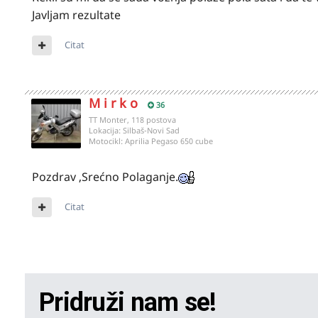
Javljam rezultate
Citat
M i r k o
36
TT Monter, 118 postova
Lokacija:
Silbaš-Novi Sad
Motocikl:
Aprilia Pegaso 650 cube
Pozdrav ,Srećno Polaganje.
Citat
Pridruži nam se!