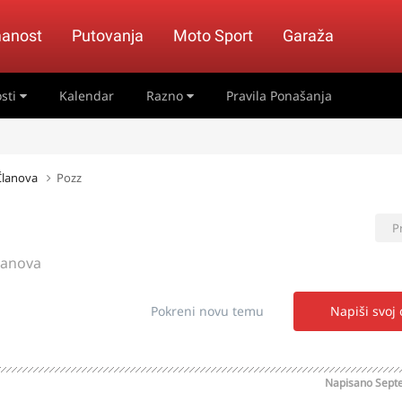
anost
Putovanja
Moto Sport
Garaža
sti
Kalendar
Razno
Pravila Ponašanja
 Članova
Pozz
P
lanova
Pokreni novu temu
Napiši svoj
Napisano
Sept