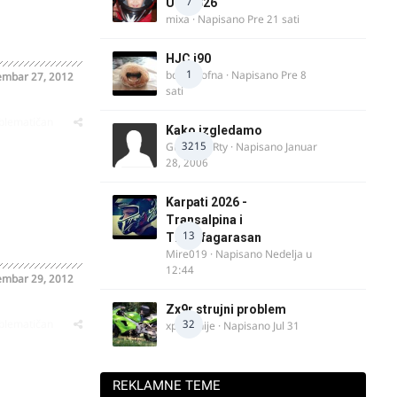
7
UK, 2026
mixa
· Napisano
Pre 21 sati
HJC i90
1
bobi_krofna
· Napisano
Pre 8
embar 27, 2012
sati
oblematičan
Kako izgledamo
3215
Guest diRRty · Napisano
Januar
28, 2006
Karpati 2026 -
Transalpina i
13
Transfagarasan
Mire019
· Napisano
Nedelja u
12:44
embar 29, 2012
Zx9r strujni problem
oblematičan
32
xpetronije
· Napisano
Jul 31
REKLAMNE TEME