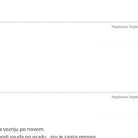
Napisano
Sept
Prijavi odgovor kao pr
Napisano
Sept
Prijavi odgovor kao pr
a voznju po novom.
 vodi svuda po gradu...sto je zaista mnogo.