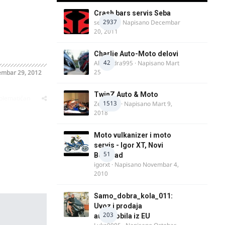
Crash bars servis Seba
2937
seba011
· Napisano
Decembar
20, 2011
Charlie Auto-Moto delovi
42
Alexandra995
· Napisano
Mart
25
embar 29, 2012
TwinZ Auto & Moto
oblematičan
1513
Zeljkamp
· Napisano
Mart 9,
2018
Moto vulkanizer i moto
servis - Igor XT, Novi
51
Beograd
igorxt
· Napisano
Novembar 4,
2010
Samo_dobra_kola_011:
Uvoz i prodaja
203
automobila iz EU