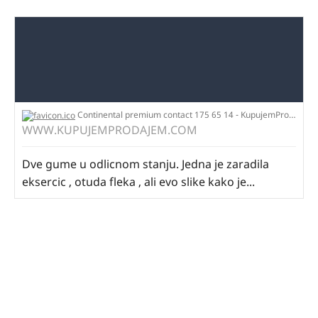
Continental premium contact 175 65 14 - KupujemProdajem
WWW.KUPUJEMPRODAJEM.COM
Dve gume u odlicnom stanju. Jedna je zaradila
eksercic , otuda fleka , ali evo slike kako je...