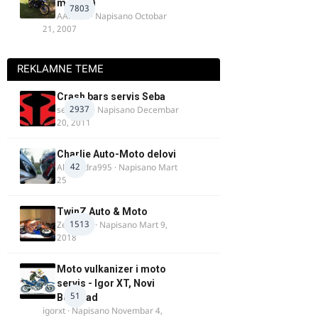
motora)
7803
AArnold
· Napisano
Octobar
21, 2007
REKLAMNE TEME
Crash bars servis Seba
2937
seba011
· Napisano
Decembar
20, 2011
Charlie Auto-Moto delovi
42
Alexandra995
· Napisano
Mart
25
TwinZ Auto & Moto
1513
Zeljkamp
· Napisano
Mart 9,
2018
Moto vulkanizer i moto
servis - Igor XT, Novi
51
Beograd
igorxt
· Napisano
Novembar 4,