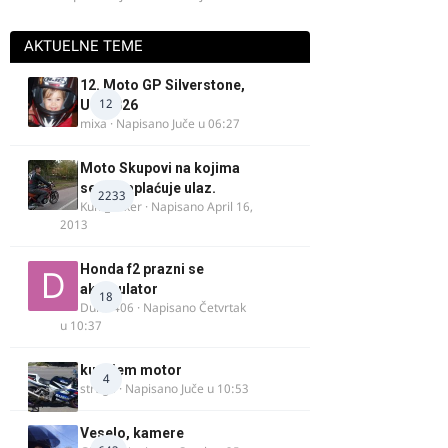
AKTUELNE TEME
12. Moto GP Silverstone,
12
UK, 2026
mixa
· Napisano
Juče u 06:27
Moto Skupovi na kojima
se ne naplaćuje ulaz.
2233
Kum_Mixer
· Napisano
April 16,
2013
Honda f2 prazni se
akomulator
18
Dule1406
· Napisano
Četvrtak
u 10:37
kupujem motor
4
strugo
· Napisano
Juče u 10:53
Veselo, kamere