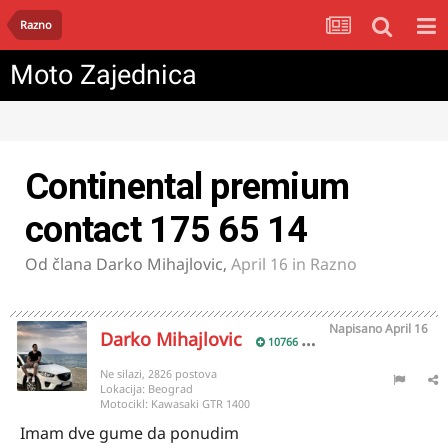
Razno
Moto Zajednica
Continental premium
contact 175 65 14
Od člana
Darko Mihajlovic
,
April 16
in
Razno
Napisano
April 16
Darko Mihajlovic
10766
Ne silazi, 2826 postova
Lokacija:
Beograd
Motocikl:
Kawasaki GTR 1400
Imam dve gume da ponudim