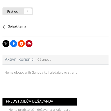
Pratioci
1
Spisak tema
Aktivni korisnici
0 članova
Nema ulogovanih članova koji gledaju ovu stranu.
PREDSTOJEĆA DEŠAVANJA
Nema predstojećih dešavanja u kalendaru.