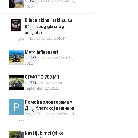
643
GR 46
· Napisano
Octobar 25,
2022
Klincu skinuli tablicu sa
R125 zbog glasnog
67
auspuha
grof
· Napisano
Juče u 06:44
Moto influenseri
183
Nolanka
· Napisano
Mart 31,
2022
CFMOTO 700 MT
773
cika miloje
· Napisano
Septembar 27, 2023
Помоћ волонтерима у
Делиблатској пешчари
3
Pedja1971
· Napisano
Pre 19
sati
Nasi ljubimci (slike