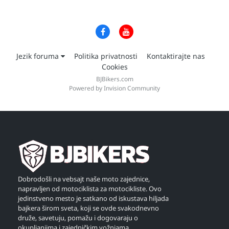
Jezik foruma
Politika privatnosti
Kontaktirajte nas
Cookies
BJBikers.com
Powered by Invision Community
Dobrodošli na vebsajt naše moto zajednice,
napravljen od motociklista za motocikliste. Ovo
jedinstveno mesto je satkano od iskustava hiljada
bajkera širom sveta, koji se ovde svakodnevno
druže, savetuju, pomažu i dogovaraju o
okupljanjima i zajedničkim vožnjama.