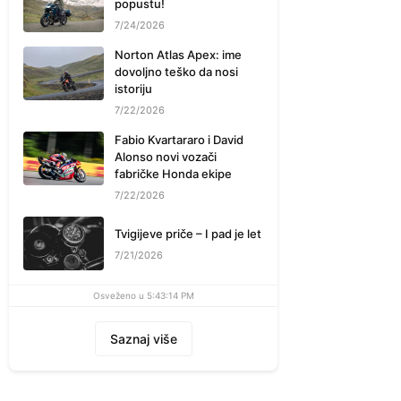
popustu!
7/24/2026
Norton Atlas Apex: ime
dovoljno teško da nosi
istoriju
7/22/2026
Fabio Kvartararo i David
Alonso novi vozači
fabričke Honda ekipe
7/22/2026
Tvigijeve priče – I pad je let
7/21/2026
Osveženo u 5:43:14 PM
Saznaj više