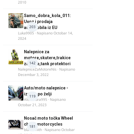
2010
Samo_dobra_kola_011:
Uvoz i prodaja
203
automobila iz EU
Luka9905
· Napisano
Octobar 14,
2024
Nalepnice za
motore,skutere,trakice
142
za felne,tank protektori
NalepniceZaMotoreNis
· Napisano
Decembar 3, 2022
Auto/moto nalepnice -
izrada po želji
119
Alexandra995
· Napisano
Octobar 21, 2023
Nosač moto točka Wheel
chock motorcycles
181
blacksmith
· Napisano
Octobar