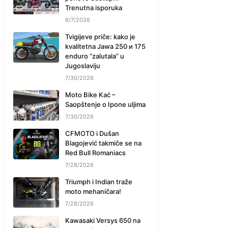
Trenutna isporuka
8/7/2026
Tvigijeve priče: kako je
kvalitetna Jawa 250 и 175
enduro “zalutala” u
Jugoslaviju
7/30/2026
Moto Bike Kać –
Saopštenje o Ipone uljima
7/30/2026
CFMOTO i Dušan
Blagojević takmiče se na
Red Bull Romaniacs
7/28/2026
Triumph i Indian traže
moto mehaničara!
7/28/2026
Kawasaki Versys 650 na