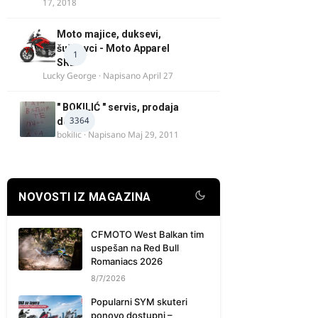
17, 2018
Moto majice, duksevi,
šuškavci - Moto Apparel
1
SRB
Lucky George
· Napisano
April 27
" BOKILIĆ " servis, prodaja
3364
delova
bokilic
· Napisano
Maj 29, 2011
NOVOSTI IZ MAGAZINA
CFMOTO West Balkan tim
uspešan na Red Bull
Romaniacs 2026
8/7/2026
Popularni SYM skuteri
ponovo dostupni –