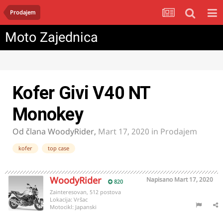
Prodajem
Moto Zajednica
Kofer Givi V40 NT
Monokey
Od člana
WoodyRider
,
Mart 17, 2020
in
Prodajem
kofer
top case
WoodyRider
Napisano
Mart 17, 2020
820
Zainteresovan, 512 postova
Lokacija:
Vršac
Motocikl:
Japanski