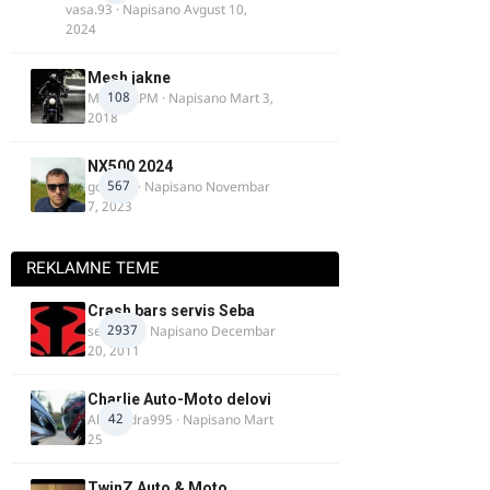
vasa.93
· Napisano
Avgust 10,
2024
Mesh jakne
108
MostarRPM
· Napisano
Mart 3,
2018
NX500 2024
567
godovic
· Napisano
Novembar
7, 2023
REKLAMNE TEME
Crash bars servis Seba
2937
seba011
· Napisano
Decembar
20, 2011
Charlie Auto-Moto delovi
42
Alexandra995
· Napisano
Mart
25
TwinZ Auto & Moto