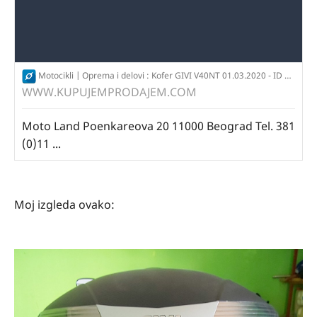
Motocikli | Oprema i delovi : Kofer GIVI V40NT 01.03.2020 - ID 85748126 - KupujemProdajem
WWW.KUPUJEMPRODAJEM.COM
Moto Land Poenkareova 20 11000 Beograd Tel. 381
(0)11 ...
Moj izgleda ovako: