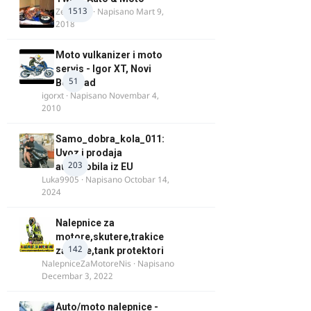
1513
Zeljkamp
· Napisano
Mart 9,
2018
Moto vulkanizer i moto
servis - Igor XT, Novi
51
Beograd
igorxt
· Napisano
Novembar 4,
2010
Samo_dobra_kola_011:
Uvoz i prodaja
203
automobila iz EU
Luka9905
· Napisano
Octobar 14,
2024
Nalepnice za
motore,skutere,trakice
142
za felne,tank protektori
NalepniceZaMotoreNis
· Napisano
Decembar 3, 2022
Auto/moto nalepnice -