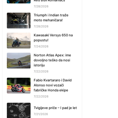
Red Bull Romaniacs
7/28/2026
Triumph i Indian traže
moto mehaničara!
7/28/2026
Kawasaki Versys 650 na
popustu!
7/24/2026
Norton Atlas Apex: ime
dovoljno teško da nosi
istoriju
7/22/2026
Fabio Kvartararo i David
Alonso novi vozači
fabričke Honda ekipe
7/22/2026
Tvigijeve priče – I pad je let
7/21/2026