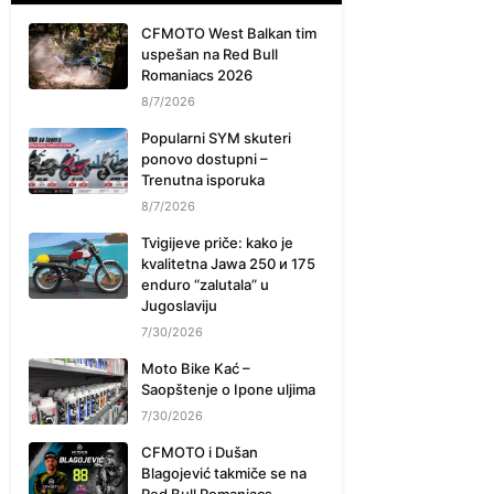
CFMOTO West Balkan tim
uspešan na Red Bull
Romaniacs 2026
8/7/2026
Popularni SYM skuteri
ponovo dostupni –
Trenutna isporuka
8/7/2026
Tvigijeve priče: kako je
kvalitetna Jawa 250 и 175
enduro “zalutala” u
Jugoslaviju
7/30/2026
Moto Bike Kać –
Saopštenje o Ipone uljima
7/30/2026
CFMOTO i Dušan
Blagojević takmiče se na