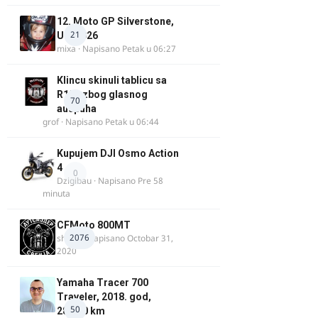
12. Moto GP Silverstone,
21
UK, 2026
mixa
· Napisano
Petak u 06:27
Klincu skinuli tablicu sa
R125 zbog glasnog
70
auspuha
grof
· Napisano
Petak u 06:44
Kupujem DJI Osmo Action
4
0
Dzigibau
· Napisano
Pre 58
minuta
CFMoto 800MT
2076
shlem
· Napisano
Octobar 31,
2020
Yamaha Tracer 700
Traveler, 2018. god,
50
28.100 km