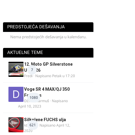
PREDSTOJEĆA DEŠAVANJA
Nema predstojećih dešavanja u kalendaru.
AKTUELNE TEME
12. Moto GP Silverstone
7
UK 2026
Fredi
· Napisano
Petak u 17:20
Voge SR 4 MAX/QJ 350
Fortress
1080
Džim Džarmuš
· Napisano
April 10, 2023
Silkolene FUCHS ulja
621
ktm600
· Napisano
April 12,
2020