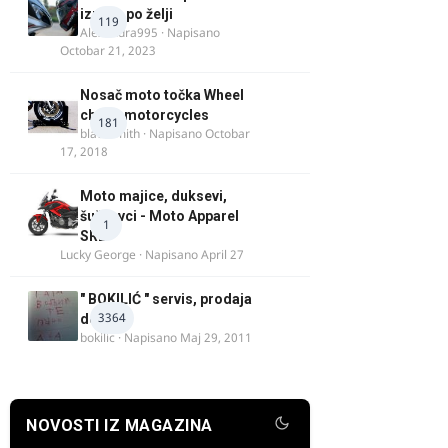
izrada po želji
119
Alexandra995
· Napisano
Octobar 21, 2023
Nosač moto točka Wheel
chock motorcycles
181
blacksmith
· Napisano
Octobar
17, 2018
Moto majice, duksevi,
šuškavci - Moto Apparel
1
SRB
Lucky George
· Napisano
April 27
" BOKILIĆ " servis, prodaja
3364
delova
bokilic
· Napisano
Maj 29, 2011
NOVOSTI IZ MAGAZINA