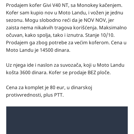
Prodajem kofer Givi V40 NT, sa Monokey kačenjem.
Kofer sam kupio nov u Moto Landu, i vožen je jednu
sezonu. Mogu slobodno reći da je NOV NOV, jer
zaista nema nikakvih tragova korišćenja. Maksimalno
očuvan, kako spolja, tako i iznutra. Stanje 10/10.
Prodajem ga zbog potrebe za većim koferom. Cena u
Moto Landu je 14500 dinara.
Uz njega ide i naslon za suvozača, koji u Moto Landu
košta 3600 dinara. Kofer se prodaje BEZ ploče.
Cena za komplet je 80 eur, u dinarskoj
protivvrednosti, plus PTT.