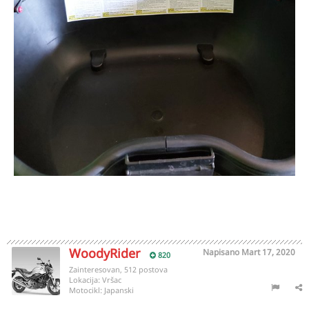
WoodyRider
Napisano
Mart 17, 2020
820
Zainteresovan, 512 postova
Lokacija:
Vršac
Motocikl:
Japanski