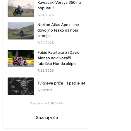
Kawasaki Versys 650 na
popustu!
7/24/2026
Norton Atlas Apex: ime
dovoljno teško da nosi
istoriju
7/22/2026
Fabio Kvartararo i David
Alonso novi vozači
fabričke Honda ekipe
7/22/2026
Tvigijeve priče – I pad je let
7/21/2026
Osveženo u 2:56:01 AM
Saznaj više