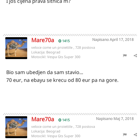
I jos cijena prava sitnica m?
Mare70a
Napisano
April 17, 2018
1415
veloce come un proiettile , 728 postova
Lokacija:
Beograd
Motocikl:
Vespa Gts Super 300
Bio sam ubedjen da sam stavio...
70 eur, na ebayu se krecu od 80 eur pa na gore.
Mare70a
Napisano
Maj 7, 2018
1415
veloce come un proiettile , 728 postova
Lokacija:
Beograd
Motocikl:
Vespa Gts Super 300