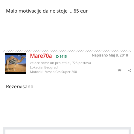
Malo motivacije da ne stoje ...65 eur
Mare70a
Napisano
Maj 8, 2018
1415
veloce come un proiettile , 728 postova
Lokacija:
Beograd
Motocikl:
Vespa Gts Super 300
Rezervisano