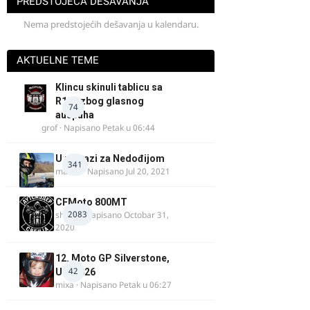
PREDSTOJEĆA DEŠAVANJA
Nema predstojećih dešavanja u kalendaru.
AKTUELNE TEME
Klincu skinuli tablicu sa
R125 zbog glasnog
74
auspuha
grof
· Napisano
Petak u 06:44
U potrazi za Nedođijom
341
makikt
· Napisano
Jul 20, 2021
CFMoto 800MT
2083
shlem
· Napisano
Octobar 31,
2020
12. Moto GP Silverstone,
42
UK, 2026
mixa
· Napisano
Petak u 06:27