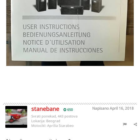
stanebane
Napisano
April 16, 2018
650
Svrati ponekad, 443 postova
Lokacija:
Beograd
Motocikl:
Aprilia Scarabeo