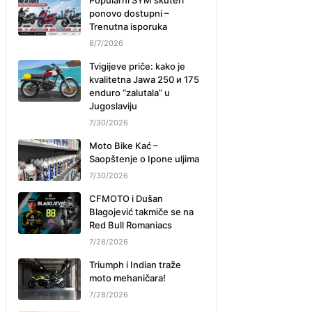
Popularni SYM skuteri
ponovo dostupni –
Trenutna isporuka
8/7/2026
Tvigijeve priče: kako je
kvalitetna Jawa 250 и 175
enduro “zalutala” u
Jugoslaviju
7/30/2026
Moto Bike Kać –
Saopštenje o Ipone uljima
7/30/2026
CFMOTO i Dušan
Blagojević takmiče se na
Red Bull Romaniacs
7/28/2026
Triumph i Indian traže
moto mehaničara!
7/28/2026