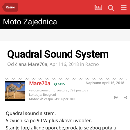
Razno
Moto Zajednica
Quadral Sound System
Od člana
Mare70a
,
April 16, 2018
in
Razno
Mare70a
Napisano
April 16, 2018
1415
veloce come un proiettile , 728 postova
Lokacija:
Beograd
Motocikl:
Vespa Gts Super 300
Quadral sound sistem.
5 zvucnika po 90 W plus aktivni woofer.
Stanje top,iz licne uporebe,prodaju se zbog puta u