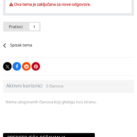
Ova tema je zaključana za nove odgovore.
Pratioci
1
Spisak tema
Aktivni korisnici
0 članova
Nema ulogovanih članova koji gledaju ovu stranu.