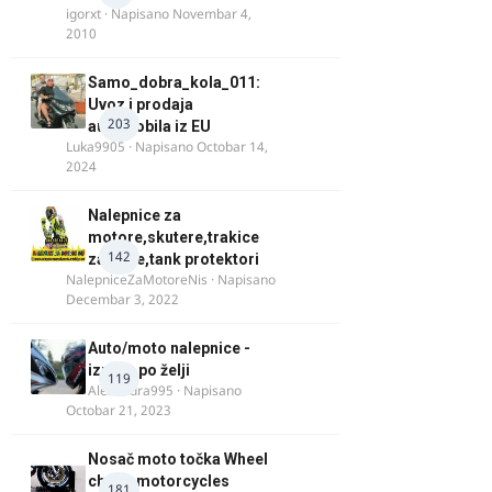
igorxt
· Napisano
Novembar 4,
2010
Samo_dobra_kola_011:
Uvoz i prodaja
203
automobila iz EU
Luka9905
· Napisano
Octobar 14,
2024
Nalepnice za
motore,skutere,trakice
142
za felne,tank protektori
NalepniceZaMotoreNis
· Napisano
Decembar 3, 2022
Auto/moto nalepnice -
izrada po želji
119
Alexandra995
· Napisano
Octobar 21, 2023
Nosač moto točka Wheel
chock motorcycles
181