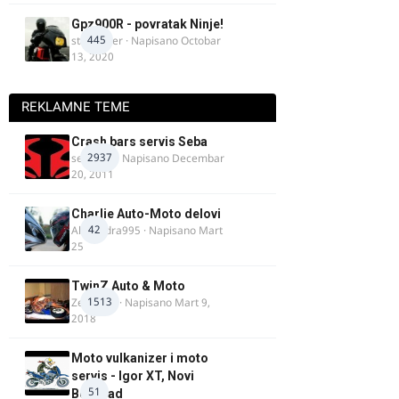
Gpz900R - povratak Ninje!
445
stari roker
· Napisano
Octobar
13, 2020
REKLAMNE TEME
Crash bars servis Seba
2937
seba011
· Napisano
Decembar
20, 2011
Charlie Auto-Moto delovi
42
Alexandra995
· Napisano
Mart
25
TwinZ Auto & Moto
1513
Zeljkamp
· Napisano
Mart 9,
2018
Moto vulkanizer i moto
servis - Igor XT, Novi
51
Beograd