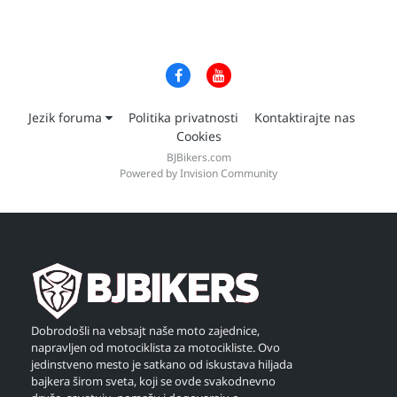
Jezik foruma
Politika privatnosti
Kontaktirajte nas
Cookies
BJBikers.com
Powered by Invision Community
Dobrodošli na vebsajt naše moto zajednice,
napravljen od motociklista za motocikliste. Ovo
jedinstveno mesto je satkano od iskustava hiljada
bajkera širom sveta, koji se ovde svakodnevno