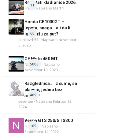
Rezultati kladionice 2026.
11
Fredi
· Napisano
Mart 1
Honda CB1000GT –
lepota, snaga… ali da li
60
ima dušu za put?
danilovrb57
· Napisano
Novembar
5, 2025
CF Moto 450 MT
5008
NIKOLA 1
· Napisano
Novembar 10, 2023
Razglednica... Iz šume, sa
planine, jedino bez
409
asfalta!
severian
· Napisano
Februar 12,
2024
Vespa GTS 250/GTS300
109
n.martin
· Napisano
Septembar 14, 2022