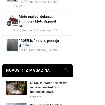
blacksmith
· Napisano
Octobar
17, 2018
Moto majice, duksevi,
šuškavci - Moto Apparel
1
SRB
Lucky George
· Napisano
April 27
" BOKILIĆ " servis, prodaja
3364
delova
bokilic
· Napisano
Maj 29, 2011
NOVOSTI IZ MAGAZINA
CFMOTO West Balkan tim
uspešan na Red Bull
Romaniacs 2026
8/7/2026