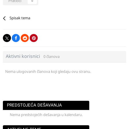
Pratioci
0
Spisak tema
Aktivni korisnici
0 članova
Nema ulogovanih članova koji gledaju ovu stranu.
PREDSTOJEĆA DEŠAVANJA
Nema predstojećih dešavanja u kalendaru.