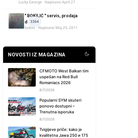
Lucky George
· Napisano
April 27
" BOKILIĆ " servis, prodaja
3364
delova
bokilic
· Napisano
Maj 29, 2011
NOVOSTI IZ MAGAZINA
CFMOTO West Balkan tim
uspešan na Red Bull
Romaniacs 2026
8/7/2026
Popularni SYM skuteri
ponovo dostupni –
Trenutna isporuka
8/7/2026
Tvigijeve priče: kako je
kvalitetna Jawa 250 и 175