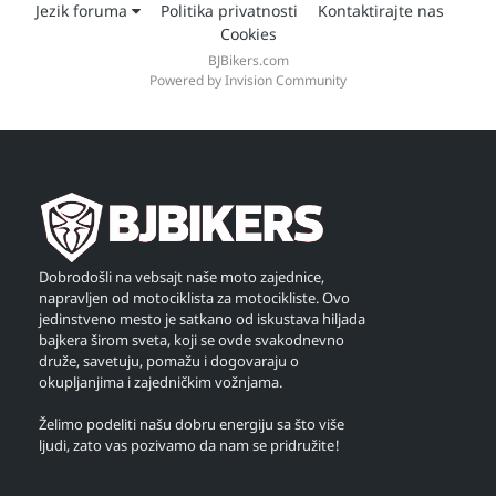
Jezik foruma
Politika privatnosti
Kontaktirajte nas
Cookies
BJBikers.com
Powered by Invision Community
Dobrodošli na vebsajt naše moto zajednice,
napravljen od motociklista za motocikliste. Ovo
jedinstveno mesto je satkano od iskustava hiljada
bajkera širom sveta, koji se ovde svakodnevno
druže, savetuju, pomažu i dogovaraju o
okupljanjima i zajedničkim vožnjama.
Želimo podeliti našu dobru energiju sa što više
ljudi, zato vas pozivamo da nam se pridružite!