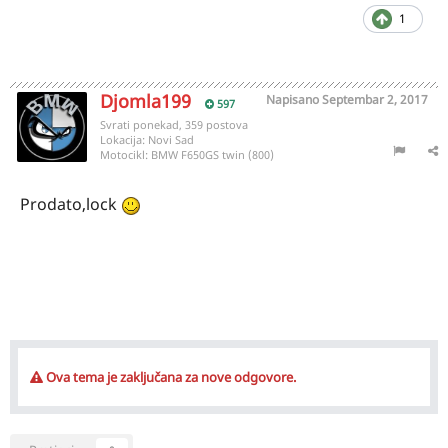
1
Djomla199
Napisano
Septembar 2, 2017
597
Svrati ponekad, 359 postova
Lokacija:
Novi Sad
Motocikl:
BMW F650GS twin (800)
Prodato,lock
Ova tema je zaključana za nove odgovore.