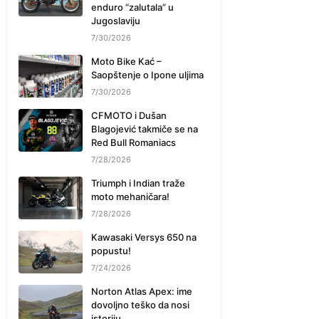
enduro “zalutala” u
Jugoslaviju
7/30/2026
Moto Bike Kać –
Saopštenje o Ipone uljima
7/30/2026
CFMOTO i Dušan
Blagojević takmiče se na
Red Bull Romaniacs
7/28/2026
Triumph i Indian traže
moto mehaničara!
7/28/2026
Kawasaki Versys 650 na
popustu!
7/24/2026
Norton Atlas Apex: ime
dovoljno teško da nosi
istoriju