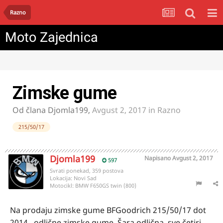
Razno
Moto Zajednica
Zimske gume
Od člana
Djomla199
,
Avgust 2, 2017
in
Razno
215/50/17
Djomla199
Napisano
Avgust 2, 2017
597
Svrati ponekad, 359 postova
Lokacija:
Novi Sad
Motocikl:
BMW F650GS twin (800)
Na prodaju zimske gume BFGoodrich 215/50/17 dot
2014 , odlične zimske gume. Šara odlična, sve četiri