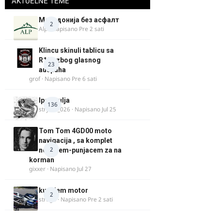
AKTUELNE TEME
Македонија без асфалт
2
Alp
· Napisano
Pre 2 sati
Klincu skinuli tablicu sa
R125 zbog glasnog
23
auspuha
grof
· Napisano
Pre 6 sati
Ipone ulja
136
stryker_026
· Napisano
Jul 25
Tom Tom 4GD00 moto
navigacija , sa komplet
2
nosacem-punjacem za na
korman
gixxer
· Napisano
Jul 27
kupujem motor
2
strugo
· Napisano
Pre 2 sati