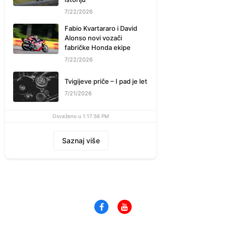
7/22/2026
Fabio Kvartararo i David
Alonso novi vozači
fabričke Honda ekipe
7/22/2026
Tvigijeve priče – I pad je let
7/21/2026
Osveženo u 1:17:56 PM
Saznaj više