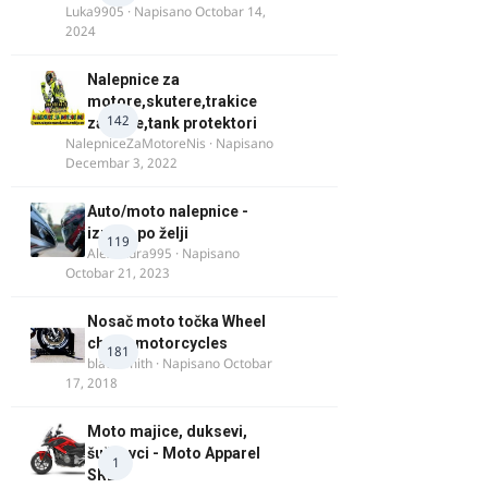
Luka9905
· Napisano
Octobar 14,
2024
Nalepnice za
motore,skutere,trakice
142
za felne,tank protektori
NalepniceZaMotoreNis
· Napisano
Decembar 3, 2022
Auto/moto nalepnice -
izrada po želji
119
Alexandra995
· Napisano
Octobar 21, 2023
Nosač moto točka Wheel
chock motorcycles
181
blacksmith
· Napisano
Octobar
17, 2018
Moto majice, duksevi,
šuškavci - Moto Apparel
1
SRB