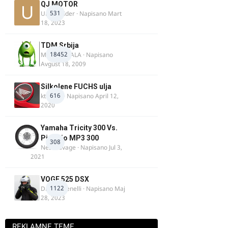
QJ MOTOR
531
Urban Rider
· Napisano
Mart
18, 2023
TDM Srbija
18452
MURICAMALA
· Napisano
Avgust 18, 2009
Silkolene FUCHS ulja
616
ktm600
· Napisano
April 12,
2020
Yamaha Tricity 300 Vs.
Piaggio MP3 300
308
Nesasavage
· Napisano
Jul 3,
2021
VOGE 525 DSX
1122
DraganBenelli
· Napisano
Maj
28, 2023
REKLAMNE TEME