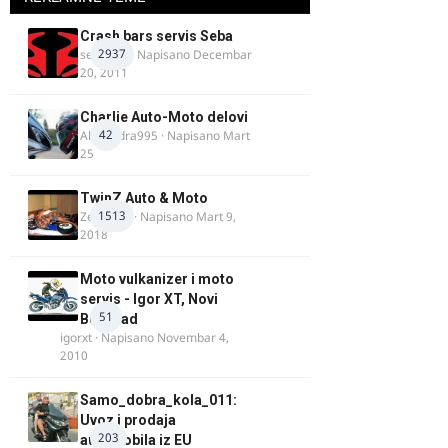
Crash bars servis Seba
2937
seba011
· Napisano
Decembar
20, 2011
Charlie Auto-Moto delovi
42
Alexandra995
· Napisano
Mart
25
TwinZ Auto & Moto
1513
Zeljkamp
· Napisano
Mart 9,
2018
Moto vulkanizer i moto
servis - Igor XT, Novi
51
Beograd
igorxt
· Napisano
Novembar 4,
2010
Samo_dobra_kola_011:
Uvoz i prodaja
203
automobila iz EU