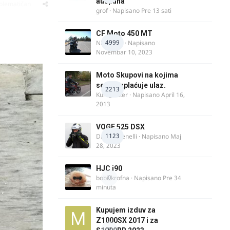
auspuha
oblematičan
grof
· Napisano
Pre 13 sati
CF Moto 450 MT
4999
NIKOLA 1
· Napisano
Novembar 10, 2023
Moto Skupovi na kojima
se ne naplaćuje ulaz.
2213
Kum_Mixer
· Napisano
April 16,
2013
VOGE 525 DSX
1123
DraganBenelli
· Napisano
Maj
28, 2023
HJC i90
0
bobi_krofna
· Napisano
Pre 34
minuta
Kupujem izduv za
Z1000SX 2017 i za
0