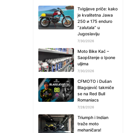
Tvigijeve priče: kako
je kvalitetna Jawa
250 и 175 enduro
“zalutala” u
Jugoslaviju
7/30/2026
Moto Bike Kać –
Saopštenje o Ipone
uljima
7/30/2026
CFMOTO i Dušan
Blagojević takmiče
se na Red Bull
Romaniacs
7/28/2026
Triumph i Indian
traže moto
mehaničara!