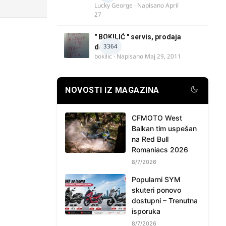
Lucky George
· Napisano
April
27
" BOKILIĆ " servis, prodaja
3364
delova
bokilic
· Napisano
Maj 29, 2011
NOVOSTI IZ MAGAZINA
CFMOTO West
Balkan tim uspešan
na Red Bull
Romaniacs 2026
8/7/2026
Popularni SYM
skuteri ponovo
dostupni – Trenutna
isporuka
8/7/2026