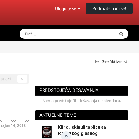
Pridružite nam se!
Ulogujte se
Sve Aktivnosti
ratioci
0
PREDSTOJEĆA DEŠAVANJA
Nema predstojećih dešavanja u kalendaru.
AKTUELNE TEME
ano
Jun 14, 2018
Klincu skinuli tablicu sa
R125 zbog glasnog
35