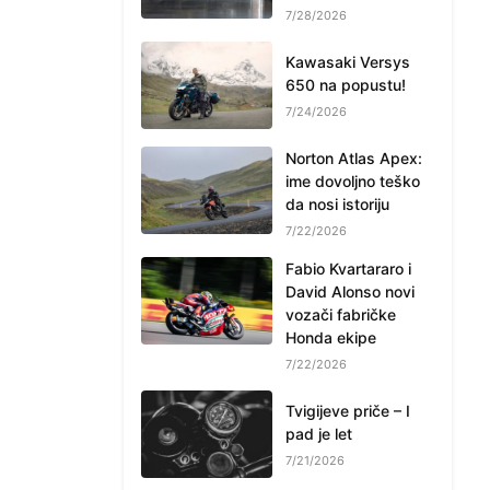
7/28/2026
Kawasaki Versys
650 na popustu!
7/24/2026
Norton Atlas Apex:
ime dovoljno teško
da nosi istoriju
7/22/2026
Fabio Kvartararo i
David Alonso novi
vozači fabričke
Honda ekipe
7/22/2026
Tvigijeve priče – I
pad je let
7/21/2026