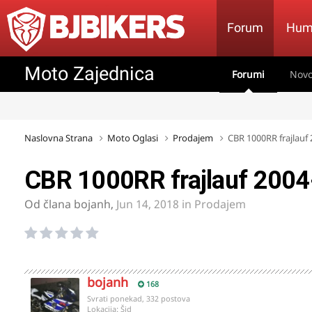
Forum
Hum
Moto Zajednica
Forumi
Novo
Naslovna Strana
Moto Oglasi
Prodajem
CBR 1000RR frajlauf
CBR 1000RR frajlauf 200
Od člana
bojanh
,
Jun 14, 2018
in
Prodajem
bojanh
168
Svrati ponekad, 332 postova
Lokacija:
Šid