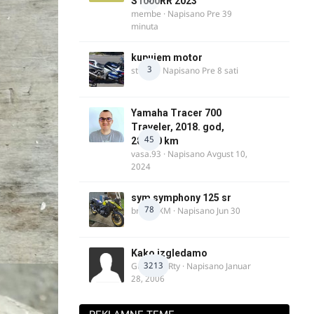
S1000RR 2023
membe
· Napisano
Pre 39
minuta
kupujem motor
3
strugo
· Napisano
Pre 8 sati
Yamaha Tracer 700
Traveler, 2018. god,
45
28.100 km
vasa.93
· Napisano
Avgust 10,
2024
sym symphony 125 sr
78
brankoXM
· Napisano
Jun 30
Kako izgledamo
3213
Guest diRRty · Napisano
Januar
28, 2006