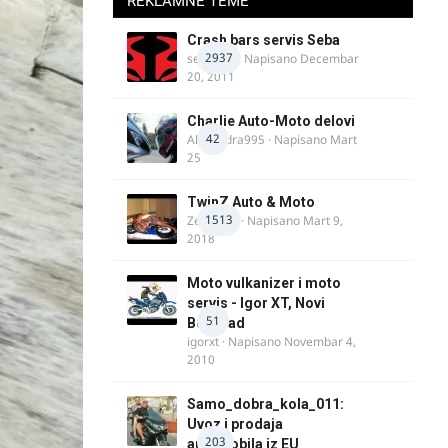
REKLAMNE TEME
Crash bars servis Seba
2937
seba011
· Napisano
Decembar
20, 2011
Charlie Auto-Moto delovi
42
Alexandra995
· Napisano
Mart
25
TwinZ Auto & Moto
1513
Zeljkamp
· Napisano
Mart 9,
2018
Moto vulkanizer i moto
servis - Igor XT, Novi
51
Beograd
igorxt
· Napisano
Novembar 4,
2010
Samo_dobra_kola_011:
Uvoz i prodaja
203
automobila iz EU