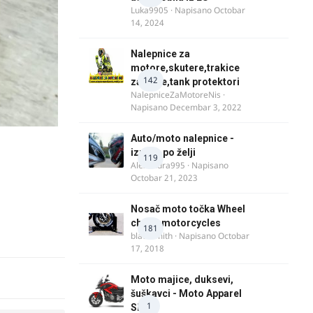
Luka9905
· Napisano
Octobar
14, 2024
Nalepnice za
motore,skutere,trakice
142
za felne,tank protektori
NalepniceZaMotoreNis
·
Napisano
Decembar 3, 2022
Auto/moto nalepnice -
izrada po želji
119
Alexandra995
· Napisano
Octobar 21, 2023
Nosač moto točka Wheel
chock motorcycles
181
blacksmith
· Napisano
Octobar
17, 2018
Moto majice, duksevi,
šuškavci - Moto Apparel
1
SRB