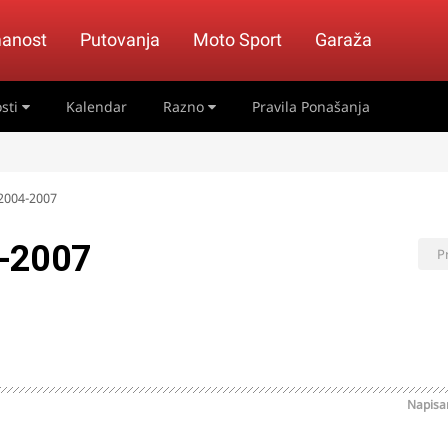
anost
Putovanja
Moto Sport
Garaža
sti
Kalendar
Razno
Pravila Ponašanja
 2004-2007
4-2007
P
Napis