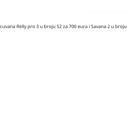
Prijavi odgovor kao pr
vana Relly pro 3 u broju 52 za 700 eura i Savana 2 u broju