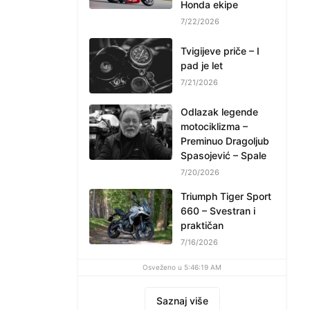
Honda ekipe
7/22/2026
Tvigijeve priče – I
pad je let
7/21/2026
Odlazak legende
motociklizma –
Preminuo Dragoljub
Spasojević – Spale
7/20/2026
Triumph Tiger Sport
660 – Svestran i
praktičan
7/16/2026
Osveženo u 5:46:19 AM
Saznaj više