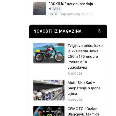
" BOKILIĆ " servis, prodaja
3364
delova
bokilic
· Napisano
Maj 29, 2011
NOVOSTI IZ MAGAZINA
Tvigijeve priče: kako
je kvalitetna Jawa
250 и 175 enduro
“zalutala” u
Jugoslaviju
7/30/2026
Moto Bike Kać –
Saopštenje o Ipone
uljima
7/30/2026
CFMOTO i Dušan
Blagojević takmiče