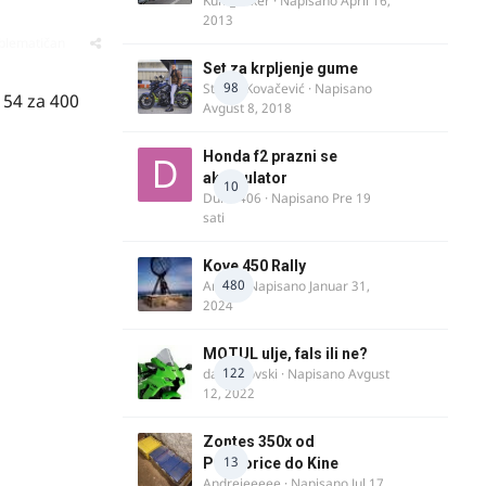
Kum_Mixer
· Napisano
April 16,
2013
oblematičan
Set za krpljenje gume
98
Stefan Kovačević
· Napisano
 54 za 400
Avgust 8, 2018
Honda f2 prazni se
akomulator
10
Dule1406
· Napisano
Pre 19
sati
Kove 450 Rally
480
AnteK
· Napisano
Januar 31,
2024
MOTUL ulje, fals ili ne?
122
dalipopovski
· Napisano
Avgust
12, 2022
Zontes 350x od
13
Podgorice do Kine
Andrejeeeee
· Napisano
Jul 17