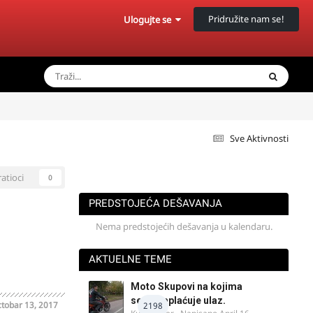
Pridružite nam se!
Ulogujte se
Sve Aktivnosti
ratioci
0
PREDSTOJEĆA DEŠAVANJA
Nema predstojećih dešavanja u kalendaru.
AKTUELNE TEME
Moto Skupovi na kojima
se ne naplaćuje ulaz.
tobar 13, 2017
2198