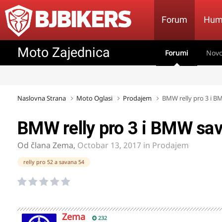
Forum
Hum
Moto Zajednica
Forumi
Novo
Naslovna Strana
Moto Oglasi
Prodajem
BMW relly pro 3 i B
BMW relly pro 3 i BMW sa
Od člana
Zema
,
Octobar 13, 2017
in
Prodajem
relly pro 52 a savana 54
Zema
232