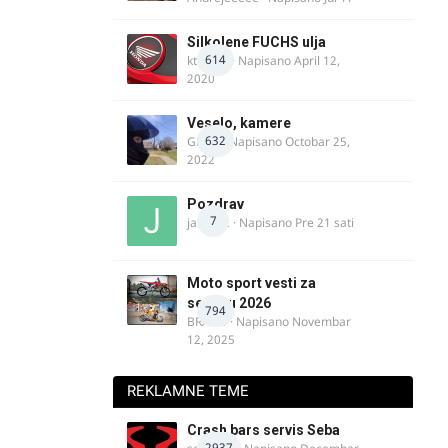
Silkolene FUCHS ulja
614
ktm600
· Napisano
April 12,
2020
Veselo, kamere
632
GR 46
· Napisano
Octobar 25,
2022
Pozdrav
7
jasminc
· Napisano
Pre 21 sati
Moto sport vesti za
sezonu 2026
794
BRACO
· Napisano
Novembar
12, 2025
REKLAMNE TEME
Crash bars servis Seba
2937