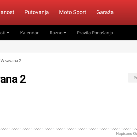
anost
Putovanja
Moto Sport
Garaža
sti
Kalendar
Razno
Pravila Ponašanja
MW savana 2
vana 2
P
Napisano
Oc