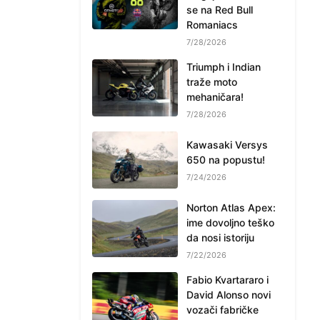
se na Red Bull
Romaniacs
7/28/2026
Triumph i Indian
traže moto
mehaničara!
7/28/2026
Kawasaki Versys
650 na popustu!
7/24/2026
Norton Atlas Apex:
ime dovoljno teško
da nosi istoriju
7/22/2026
Fabio Kvartararo i
David Alonso novi
vozači fabričke