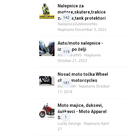
Nalepnice za
motore,skutere,trakice
142
za felne,tank protektori
NalepniceZaMotoreNis
·
Napisano
Decembar 3, 2022
Auto/moto nalepnice -
izrada po želji
119
Alexandra995
· Napisano
Octobar 21, 2023
Nosač moto točka Wheel
chock motorcycles
181
blacksmith
· Napisano
Octobar
17, 2018
Moto majice, duksevi,
šuškavci - Moto Apparel
1
SRB
Lucky George
· Napisano
April
27