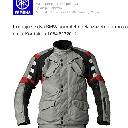
Svrati ponekad, 432 postova
Lokacija:
Pancevo
Motocikl:
Yamaha FZS 1000 , Beverly 250 ie
Prodaju se dva BMW komplet odela izuzetno dobro ocu
eura. Kontakt tel 064 8132012