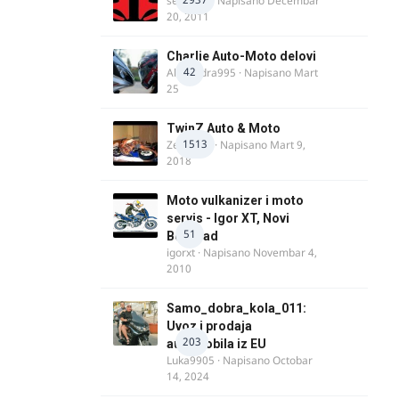
seba011
· Napisano
Decembar
20, 2011
Charlie Auto-Moto delovi
42
Alexandra995
· Napisano
Mart
25
TwinZ Auto & Moto
1513
Zeljkamp
· Napisano
Mart 9,
2018
Moto vulkanizer i moto
servis - Igor XT, Novi
51
Beograd
igorxt
· Napisano
Novembar 4,
2010
Samo_dobra_kola_011:
Uvoz i prodaja
203
automobila iz EU
Luka9905
· Napisano
Octobar
14, 2024