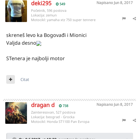
deki295
Napisano
Jun 8, 2017
549
Početnik, 596 postova
Lokacija:
zemun
Motocikl:
yamaha xtz 750 super tennere
skreneš levo ka Bogovađi i Mionici
Valjda desno
STenera je najbolji motor
Citat
dragan d
Napisano
Jun 8, 2017
738
Zainteresovan, 527 postova
Lokacija:
beograd - Grocka
Motocikl:
Honda ST1100 Pan Evropa