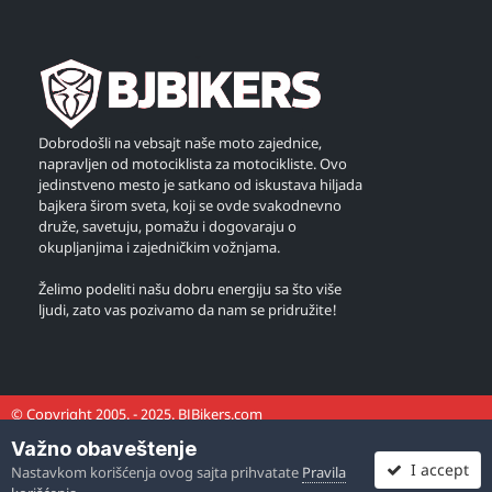
Dobrodošli na vebsajt naše moto zajednice,
napravljen od motociklista za motocikliste. Ovo
jedinstveno mesto je satkano od iskustava hiljada
bajkera širom sveta, koji se ovde svakodnevno
druže, savetuju, pomažu i dogovaraju o
okupljanjima i zajedničkim vožnjama.
Želimo podeliti našu dobru energiju sa što više
ljudi, zato vas pozivamo da nam se pridružite!
© Copyright 2005. - 2025. BJBikers.com
Važno obaveštenje
I accept
Nastavkom korišćenja ovog sajta prihvatate
Pravila