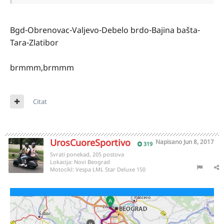
Bgd-Obrenovac-Valjevo-Debelo brdo-Bajina bašta-
Tara-Zlatibor
brmmm,brmmm
Citat
UrosCuoreSportivo
Napisano
Jun 8, 2017
319
Svrati ponekad, 205 postova
Lokacija:
Novi Beograd
Motocikl:
Vespa LML Star Deluxe 150