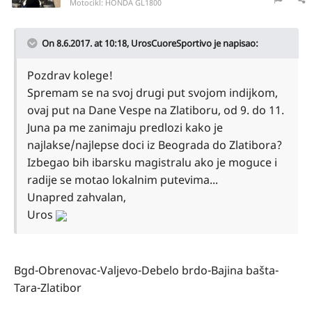
Motocikl:
HONDA GL1800
On 8.6.2017. at 10:18,
UrosCuoreSportivo
je napisao:
Pozdrav kolege!
Spremam se na svoj drugi put svojom indijkom,
ovaj put na Dane Vespe na Zlatiboru, od 9. do 11.
Juna pa me zanimaju predlozi kako je
najlakse/najlepse doci iz Beograda do Zlatibora?
Izbegao bih ibarsku magistralu ako je moguce i
radije se motao lokalnim putevima...
Unapred zahvalan,
Uros
Bgd-Obrenovac-Valjevo-Debelo brdo-Bajina bašta-
Tara-Zlatibor