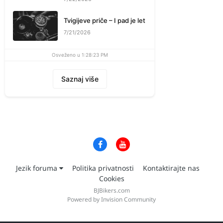
Tvigijeve priče – I pad je let
7/21/2026
Osveženo u 1:28:23 PM
Saznaj više
Jezik foruma
Politika privatnosti
Kontaktirajte nas
Cookies
BJBikers.com
Powered by Invision Community