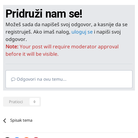
Pridruži nam se!
Možeš sada da napišeš svoj odgovor, a kasnije da se
registruješ. Ako imaš nalog,
uloguj se
i napiši svoj
odgovor.
Note:
Your post will require moderator approval
before it will be visible.
Odgovori na ovu temu...
Pratioci
0
Spisak tema