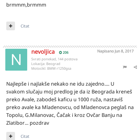
brmmm,brmmm
Citat
nevoljica
Napisano
Jun 8, 2017
206
Svrati ponekad, 144 postova
Lokacija:
Beograd
Motocikl:
BMW r1250gsa
Najlepše i najlakše nekako ne idu zajedno.... U
svakom slučaju moj predlog je da iz Beograda kreneš
preko Avale, zabodeš kaficu u 1000 ruža, nastaviš
preko avale ka Mladenovcu, od Mladenovca peglaš na
Topolu, G.Milanovac, Čačak i kroz Ovčar Banju na
Zlatibor... pozdrav
Citat