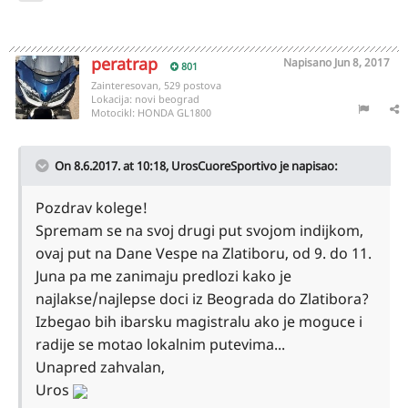
peratrap
Napisano
Jun 8, 2017
801
Zainteresovan, 529 postova
Lokacija:
novi beograd
Motocikl:
HONDA GL1800
On 8.6.2017. at 10:18,
UrosCuoreSportivo
je napisao:
Pozdrav kolege!
Spremam se na svoj drugi put svojom indijkom,
ovaj put na Dane Vespe na Zlatiboru, od 9. do 11.
Juna pa me zanimaju predlozi kako je
najlakse/najlepse doci iz Beograda do Zlatibora?
Izbegao bih ibarsku magistralu ako je moguce i
radije se motao lokalnim putevima...
Unapred zahvalan,
Uros