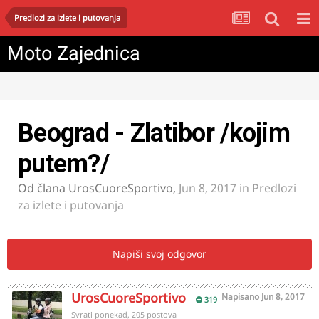
Predlozi za izlete i putovanja
Moto Zajednica
Beograd - Zlatibor /kojim
putem?/
Od člana
UrosCuoreSportivo
,
Jun 8, 2017
in
Predlozi
za izlete i putovanja
Napiši svoj odgovor
UrosCuoreSportivo
Napisano
Jun 8, 2017
319
Svrati ponekad, 205 postova