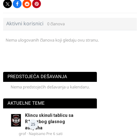
Aktivni korisnici
0 članova
Nema ulogovanih članova koji gledaju ovu stranu.
PREDSTOJEĆA DEŠAVANJA
Nema predstojećih dešavanja u kalendaru.
AKTUELNE TEME
Klincu skinuli tablicu sa
R125 zbog glasnog
25
auspuha
grof
· Napisano
Pre 6 sati