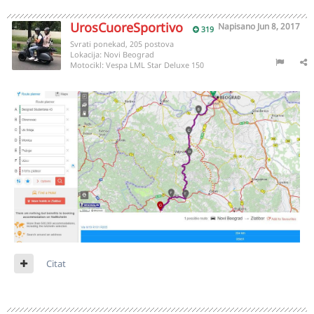
UrosCuoreSportivo
Napisano
Jun 8, 2017
319
Svrati ponekad, 205 postova
Lokacija:
Novi Beograd
Motocikl:
Vespa LML Star Deluxe 150
Citat