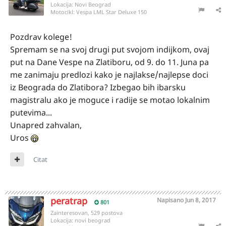
Lokacija:
Novi Beograd
Motocikl:
Vespa LML Star Deluxe 150
Pozdrav kolege!
Spremam se na svoj drugi put svojom indijkom, ovaj
put na Dane Vespe na Zlatiboru, od 9. do 11. Juna pa
me zanimaju predlozi kako je najlakse/najlepse doci
iz Beograda do Zlatibora? Izbegao bih ibarsku
magistralu ako je moguce i radije se motao lokalnim
putevima...
Unapred zahvalan,
Uros
Citat
peratrap
Napisano
Jun 8, 2017
801
Zainteresovan, 529 postova
Lokacija:
novi beograd