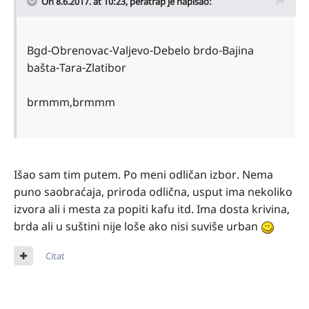
On 8.6.2017. at 10:23,
peratrap
je napisao:
Bgd-Obrenovac-Valjevo-Debelo brdo-Bajina
bašta-Tara-Zlatibor
brmmm,brmmm
Išao sam tim putem. Po meni odličan izbor. Nema
puno saobraćaja, priroda odlična, usput ima nekoliko
izvora ali i mesta za popiti kafu itd. Ima dosta krivina,
brda ali u suštini nije loše ako nisi suviše urban
Citat