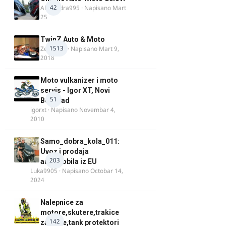
42
Alexandra995
· Napisano
Mart
25
TwinZ Auto & Moto
1513
Zeljkamp
· Napisano
Mart 9,
2018
Moto vulkanizer i moto
servis - Igor XT, Novi
51
Beograd
igorxt
· Napisano
Novembar 4,
2010
Samo_dobra_kola_011:
Uvoz i prodaja
203
automobila iz EU
Luka9905
· Napisano
Octobar 14,
2024
Nalepnice za
motore,skutere,trakice
142
za felne,tank protektori