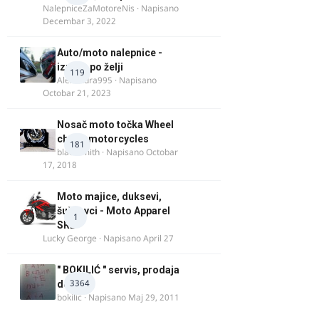
NalepniceZaMotoreNis
· Napisano
Decembar 3, 2022
Auto/moto nalepnice -
izrada po želji
119
Alexandra995
· Napisano
Octobar 21, 2023
Nosač moto točka Wheel
chock motorcycles
181
blacksmith
· Napisano
Octobar
17, 2018
Moto majice, duksevi,
šuškavci - Moto Apparel
1
SRB
Lucky George
· Napisano
April 27
" BOKILIĆ " servis, prodaja
3364
delova
bokilic
· Napisano
Maj 29, 2011