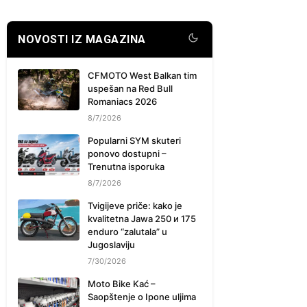
NOVOSTI IZ MAGAZINA
CFMOTO West Balkan tim
uspešan na Red Bull
Romaniacs 2026
8/7/2026
Popularni SYM skuteri
ponovo dostupni –
Trenutna isporuka
8/7/2026
Tvigijeve priče: kako je
kvalitetna Jawa 250 и 175
enduro “zalutala” u
Jugoslaviju
7/30/2026
Moto Bike Kać –
Saopštenje o Ipone uljima