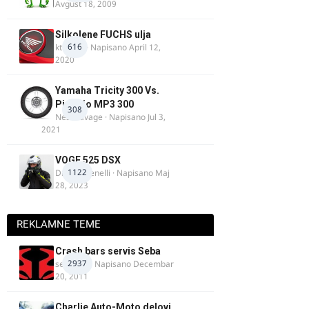
Avgust 18, 2009
Silkolene FUCHS ulja
616
ktm600
· Napisano
April 12,
2020
Yamaha Tricity 300 Vs.
Piaggio MP3 300
308
Nesasavage
· Napisano
Jul 3,
2021
VOGE 525 DSX
1122
DraganBenelli
· Napisano
Maj
28, 2023
REKLAMNE TEME
Crash bars servis Seba
2937
seba011
· Napisano
Decembar
20, 2011
Charlie Auto-Moto delovi