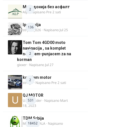
Македонија без асфалт
2
Alp
· Napisano
Pre 2 sati
Ipone ulja
136
stryker_026
· Napisano
Jul 25
Tom Tom 4GD00 moto
navigacija , sa komplet
2
nosacem-punjacem za na
korman
gixxer
· Napisano
Jul 27
kupujem motor
2
strugo
· Napisano
Pre 2 sati
QJ MOTOR
531
Urban Rider
· Napisano
Mart
18, 2023
TDM Srbija
18452
MURICAMALA
· Napisano