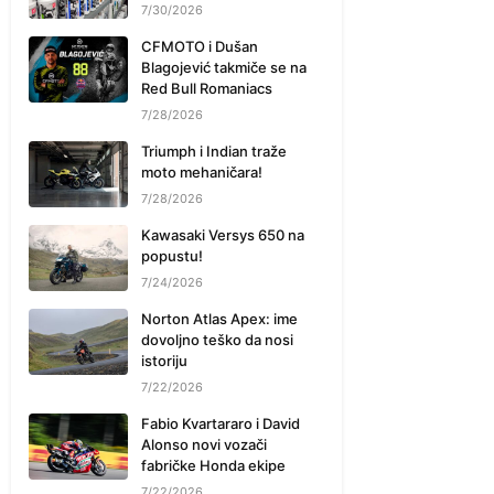
7/30/2026
CFMOTO i Dušan
Blagojević takmiče se na
Red Bull Romaniacs
7/28/2026
Triumph i Indian traže
moto mehaničara!
7/28/2026
Kawasaki Versys 650 na
popustu!
7/24/2026
Norton Atlas Apex: ime
dovoljno teško da nosi
istoriju
7/22/2026
Fabio Kvartararo i David
Alonso novi vozači
fabričke Honda ekipe
7/22/2026