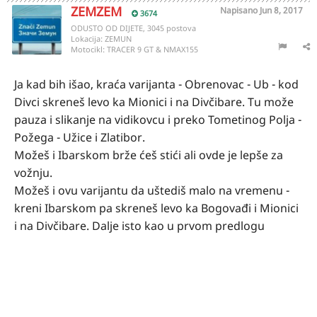
ZEMZEM
Napisano
Jun 8, 2017
3674
ODUSTO OD DIJETE, 3045 postova
Lokacija:
ZEMUN
Motocikl:
TRACER 9 GT & NMAX155
Ja kad bih išao, kraća varijanta - Obrenovac - Ub - kod
Divci skreneš levo ka Mionici i na Divčibare. Tu može
pauza i slikanje na vidikovcu i preko Tometinog Polja -
Požega - Užice i Zlatibor.
Možeš i Ibarskom brže ćeš stići ali ovde je lepše za
vožnju.
Možeš i ovu varijantu da uštediš malo na vremenu -
kreni Ibarskom pa skreneš levo ka Bogovađi i Mionici
i na Divčibare. Dalje isto kao u prvom predlogu