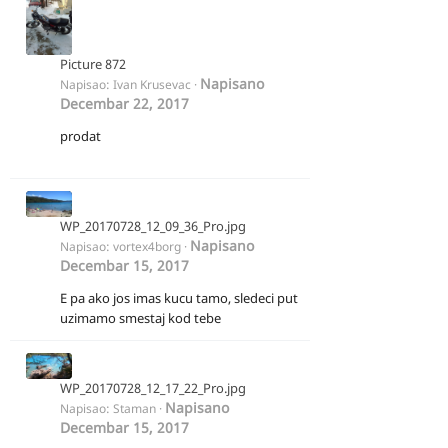
Picture 872
Napisano
Napisao:
Ivan Krusevac
·
Decembar 22, 2017
prodat
WP_20170728_12_09_36_Pro.jpg
Napisano
Napisao:
vortex4borg
·
Decembar 15, 2017
E pa ako jos imas kucu tamo, sledeci put
uzimamo smestaj kod tebe
WP_20170728_12_17_22_Pro.jpg
Napisano
Napisao:
Staman
·
Decembar 15, 2017