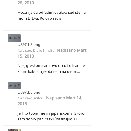
26, 2019
Hocu i ja da odradim ovakvo sediste na
mom LTD-u. Ko ovo radi?
...
U897tb8.png
Napisano
Mart
Napisao:
Disko Nindža
·
15, 2018
Nije, greskom sam ovu ubacio, i sad ne
znam kako da je obrisem na ovom...
U897tb8.png
Napisano
Mart 14,
Napisao:
.milke.
·
2018
Je li to tvoje ime na japanskom? Skoro
sam dobio par vizitki (naših ljudi) i...