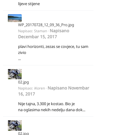
lijeve stijene
WP_20170728_12_09_36_Pro.jpg
Napisano
Napisao:
Staman
·
Decembar 15, 2017
plavi horizonti, zezas se covjece, tu sam
zivio
...
02.jpg
Napisano
Novembar
Napisao:
iKoren
·
16, 2017
Nije tajna, 3.300 je kostao. Bio je
na oglasima nekih nedelju dana dok...
02.jpg