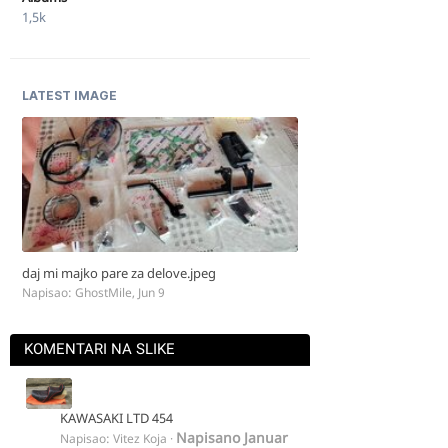
1,5k
LATEST IMAGE
daj mi majko pare za delove.jpeg
Napisao:
GhostMile
,
Jun 9
KOMENTARI NA SLIKE
KAWASAKI LTD 454
Napisano
Januar
Napisao:
Vitez Koja
·