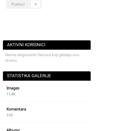
Pratioci
0
AKTIVNI KORISNICI
Nema ulogovanih članova koji gledaju ovu
stranu.
STATISTIKA GALERIJE
Images
11,4k
Komentara
310
Albums