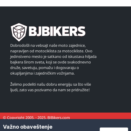
Dobrodošli na vebsajt naše moto zajednice,
napravljen od motociklista za motocikliste. Ovo
jedinstveno mesto je satkano od iskustava hiljada
bajkera širom sveta, koji se ovde svakodnevno
druže, savetuju, pomažu i dogovaraju o
okupljanjima i zajedničkim vožnjama.
Želimo podeliti našu dobru energiju sa što više
ljudi, zato vas pozivamo da nam se pridružite!
© Copyright 2005. - 2025. BJBikers.com
Važno obaveštenje