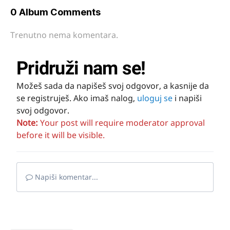
0 Album Comments
Trenutno nema komentara.
Pridruži nam se!
Možeš sada da napišeš svoj odgovor, a kasnije da
se registruješ. Ako imaš nalog,
uloguj se
i napiši
svoj odgovor.
Note:
Your post will require moderator approval
before it will be visible.
Napiši komentar...