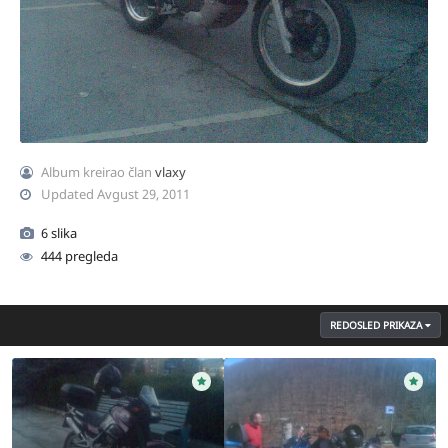
Album kreirao član
vlaxy
Updated
Avgust 29, 2011
6 slika
444 pregleda
REDOSLED PRIKAZA