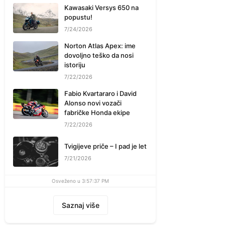
Kawasaki Versys 650 na
popustu!
7/24/2026
Norton Atlas Apex: ime
dovoljno teško da nosi
istoriju
7/22/2026
Fabio Kvartararo i David
Alonso novi vozači
fabričke Honda ekipe
7/22/2026
Tvigijeve priče – I pad je let
7/21/2026
Osveženo u 3:57:37 PM
Saznaj više