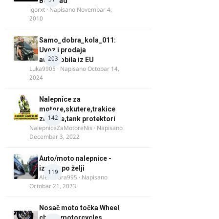
Beograd
igorxt
· Napisano
Novembar 4,
2010
Samo_dobra_kola_011:
Uvoz i prodaja
203
automobila iz EU
Luka9905
· Napisano
Octobar 14,
2024
Nalepnice za
motore,skutere,trakice
142
za felne,tank protektori
NalepniceZaMotoreNis
· Napisano
Decembar 3, 2022
Auto/moto nalepnice -
izrada po želji
119
Alexandra995
· Napisano
Octobar 21, 2023
Nosač moto točka Wheel
chock motorcycles