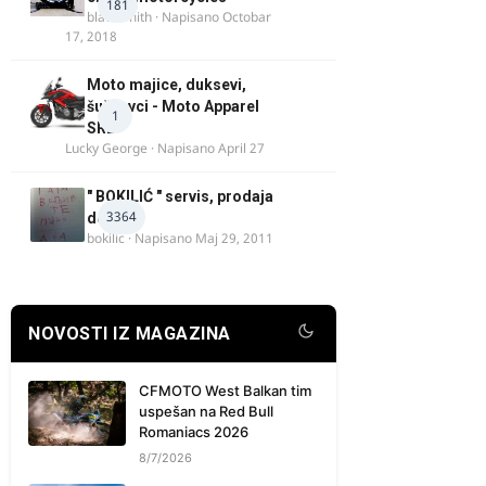
181
blacksmith
· Napisano
Octobar
17, 2018
Moto majice, duksevi,
šuškavci - Moto Apparel
1
SRB
Lucky George
· Napisano
April 27
" BOKILIĆ " servis, prodaja
3364
delova
bokilic
· Napisano
Maj 29, 2011
NOVOSTI IZ MAGAZINA
CFMOTO West Balkan tim
uspešan na Red Bull
Romaniacs 2026
8/7/2026