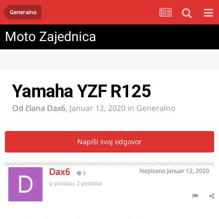
Generalno
Moto Zajednica
Yamaha YZF R125
Od člana
Dax6
,
Januar 12, 2020
in
Generalno
Napiši svoj odgovor
Dax6
Napisano
Januar 12, 2020
0
U prolazu, 2 postova