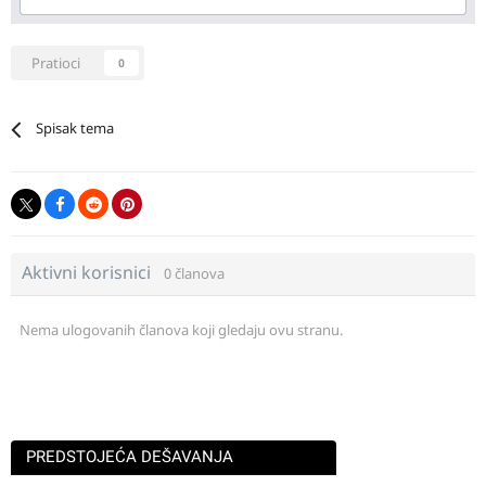
Pratioci
0
Spisak tema
Aktivni korisnici
0 članova
Nema ulogovanih članova koji gledaju ovu stranu.
PREDSTOJEĆA DEŠAVANJA