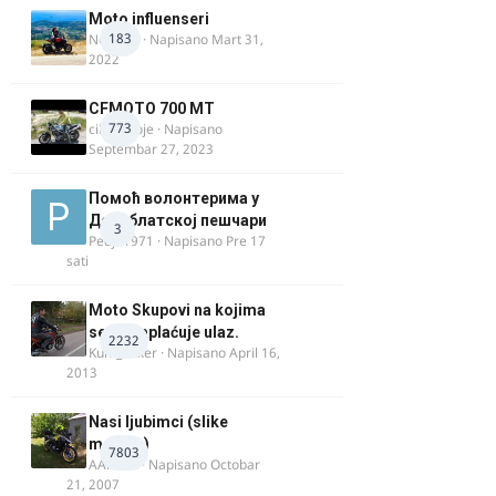
Moto influenseri
183
Nolanka
· Napisano
Mart 31,
2022
CFMOTO 700 MT
773
cika miloje
· Napisano
Septembar 27, 2023
Помоћ волонтерима у
Делиблатској пешчари
3
Pedja1971
· Napisano
Pre 17
sati
Moto Skupovi na kojima
se ne naplaćuje ulaz.
2232
Kum_Mixer
· Napisano
April 16,
2013
Nasi ljubimci (slike
motora)
7803
AArnold
· Napisano
Octobar
21, 2007