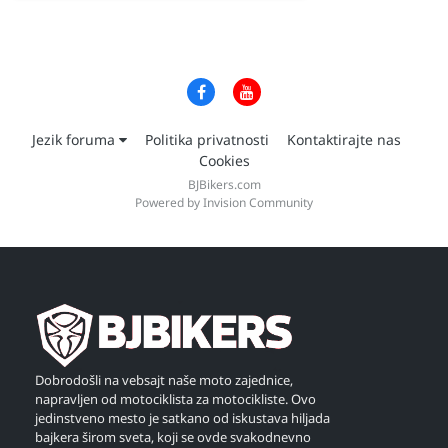
Jezik foruma
Politika privatnosti
Kontaktirajte nas
Cookies
BJBikers.com
Powered by Invision Community
Dobrodošli na vebsajt naše moto zajednice,
napravljen od motociklista za motocikliste. Ovo
jedinstveno mesto je satkano od iskustava hiljada
bajkera širom sveta, koji se ovde svakodnevno