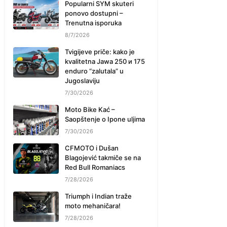
Popularni SYM skuteri
ponovo dostupni –
Trenutna isporuka
8/7/2026
Tvigijeve priče: kako je
kvalitetna Jawa 250 и 175
enduro “zalutala” u
Jugoslaviju
7/30/2026
Moto Bike Kać –
Saopštenje o Ipone uljima
7/30/2026
CFMOTO i Dušan
Blagojević takmiče se na
Red Bull Romaniacs
7/28/2026
Triumph i Indian traže
moto mehaničara!
7/28/2026