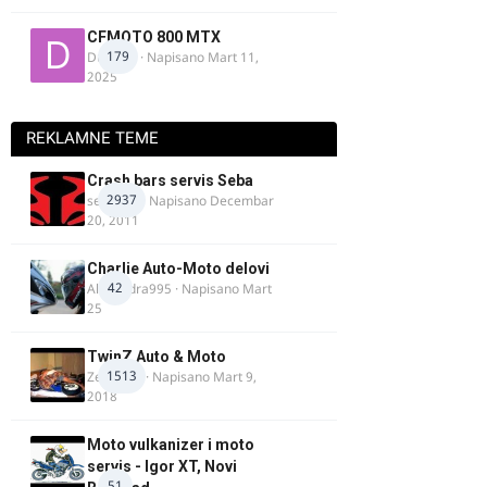
CFMOTO 800 MTX
179
Duta_91
· Napisano
Mart 11,
2025
REKLAMNE TEME
Crash bars servis Seba
2937
seba011
· Napisano
Decembar
20, 2011
Charlie Auto-Moto delovi
42
Alexandra995
· Napisano
Mart
25
TwinZ Auto & Moto
1513
Zeljkamp
· Napisano
Mart 9,
2018
Moto vulkanizer i moto
servis - Igor XT, Novi
51