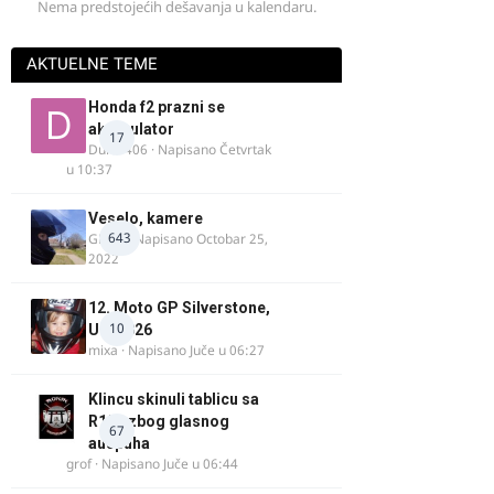
Nema predstojećih dešavanja u kalendaru.
AKTUELNE TEME
Honda f2 prazni se
akomulator
17
Dule1406
· Napisano
Četvrtak
u 10:37
Veselo, kamere
643
GR 46
· Napisano
Octobar 25,
2022
12. Moto GP Silverstone,
10
UK, 2026
mixa
· Napisano
Juče u 06:27
Klincu skinuli tablicu sa
R125 zbog glasnog
67
auspuha
grof
· Napisano
Juče u 06:44