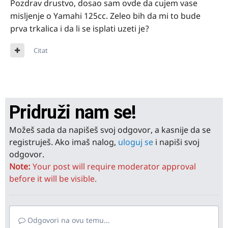
Pozdrav drustvo, dosao sam ovde da cujem vase
misljenje o Yamahi 125cc. Zeleo bih da mi to bude
prva trkalica i da li se isplati uzeti je?
Citat
Pridruži nam se!
Možeš sada da napišeš svoj odgovor, a kasnije da se
registruješ. Ako imaš nalog,
uloguj se
i napiši svoj
odgovor.
Note:
Your post will require moderator approval
before it will be visible.
Odgovori na ovu temu...