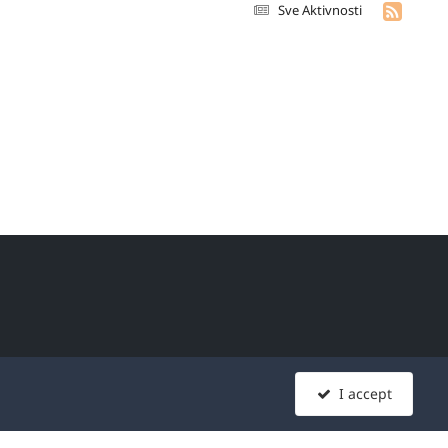
Sve Aktivnosti
era širom sveta, koji se
I accept