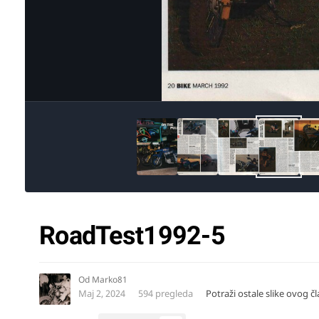
RoadTest1992-5
Od
Marko81
Maj 2, 2024
594 pregleda
Potraži ostale slike ovog č