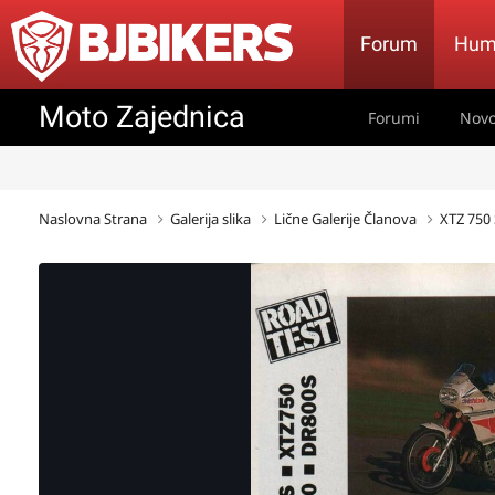
Forum
Hum
Moto Zajednica
Forumi
Novo
Naslovna Strana
Galerija slika
Lične Galerije Članova
XTZ 750