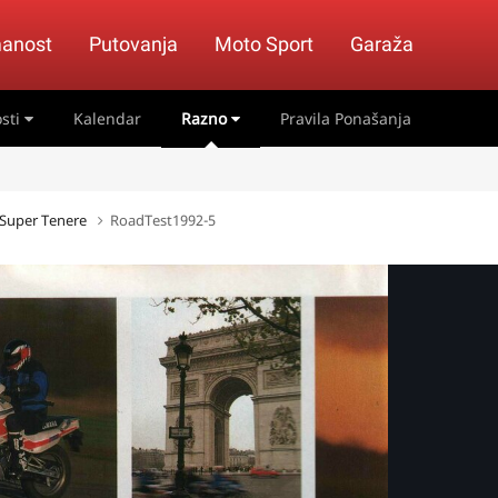
anost
Putovanja
Moto Sport
Garaža
sti
Kalendar
Razno
Pravila Ponašanja
 Super Tenere
RoadTest1992-5