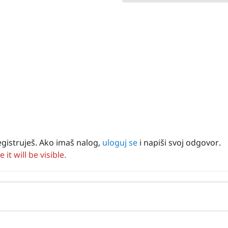
egistruješ. Ako imaš nalog,
uloguj se
i napiši svoj odgovor.
t will be visible.