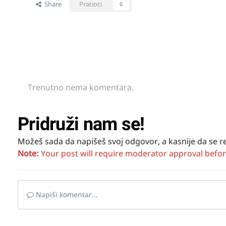
Share
Pratioci
0
Trenutno nema komentara.
Pridruži nam se!
Možeš sada da napišeš svoj odgovor, a kasnije da se r
Note:
Your post will require moderator approval before i
Napiši komentar...