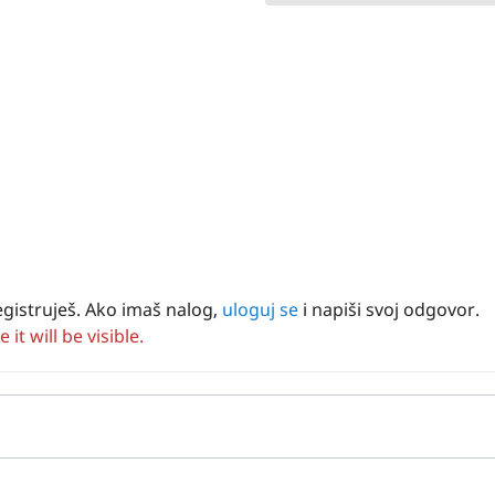
egistruješ. Ako imaš nalog,
uloguj se
i napiši svoj odgovor.
t will be visible.