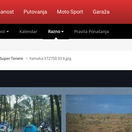
anost
Putovanja
Moto Sport
Garaža
sti
Kalendar
Razno
Pravila Ponašanja
 Super Tenere
Yamaha XTZ750 93 8.jpg