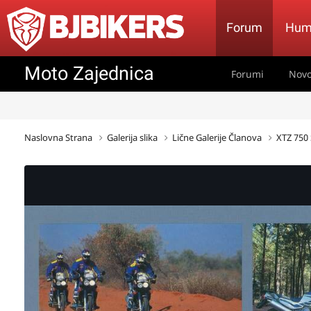
Forum
Hum
Moto Zajednica
Forumi
Novo
Naslovna Strana
Galerija slika
Lične Galerije Članova
XTZ 750