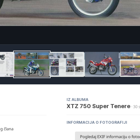
Ima
g
IZ ALBUMA
XTZ 750 Super Tenere
· 30 
INFORMACIJA O FOTOGRAFIJI
og člana
Pogledaj EXIF informaciju o fotog