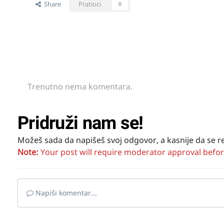
Share
Pratioci
0
Trenutno nema komentara.
Pridruži nam se!
Možeš sada da napišeš svoj odgovor, a kasnije da se r
Note:
Your post will require moderator approval before i
Napiši komentar...