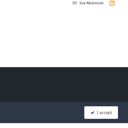
Sve Aktivnosti
era širom sveta, koji se
I accept