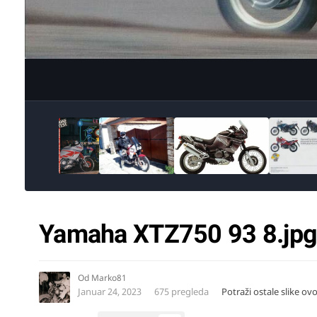
Yamaha XTZ750 93 8.jp
Od
Marko81
Januar 24, 2023
675 pregleda
Potraži ostale slike ov