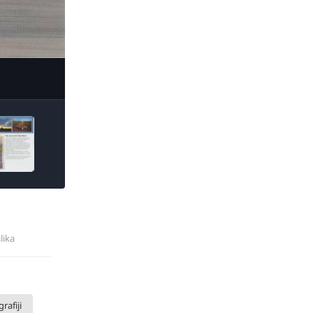
ge Tools
slika
rafiji