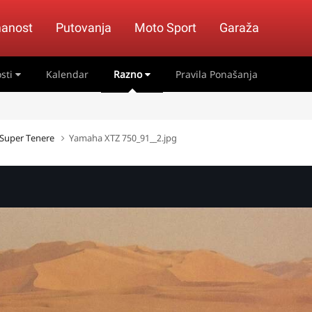
anost
Putovanja
Moto Sport
Garaža
sti
Kalendar
Razno
Pravila Ponašanja
 Super Tenere
Yamaha XTZ 750_91__2.jpg