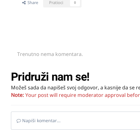
Share
Pratioci
0
Trenutno nema komentara.
Pridruži nam se!
Možeš sada da napišeš svoj odgovor, a kasnije da se r
Note:
Your post will require moderator approval before i
Napiši komentar...