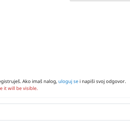
egistruješ. Ako imaš nalog,
uloguj se
i napiši svoj odgovor.
t will be visible.