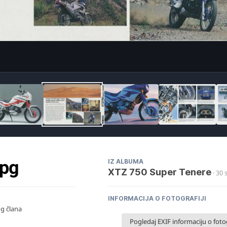
Ima
jpg
IZ ALBUMA
XTZ 750 Super Tenere
· 30 
INFORMACIJA O FOTOGRAFIJI
og člana
Pogledaj EXIF informaciju o fotog