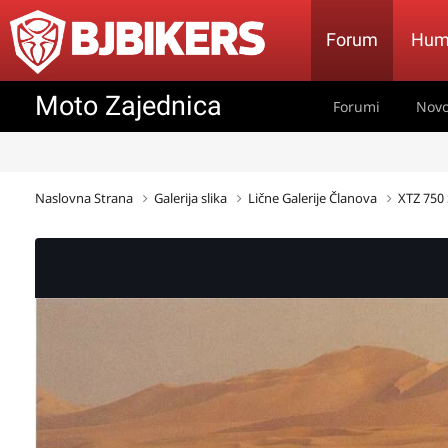
Forum
Hum
Moto Zajednica
Forumi
Novo
Naslovna Strana
Galerija slika
Lične Galerije Članova
XTZ 750