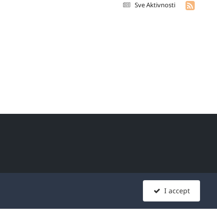
Sve Aktivnosti
era širom sveta, koji se
I accept