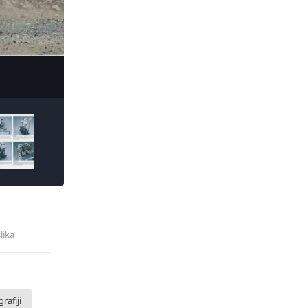
ge Tools
slika
rafiji