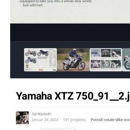
Yamaha XTZ 750_91__2.
Od
Marko81
Januar 24, 2023
597 pregleda
Potraži ostale slike ov