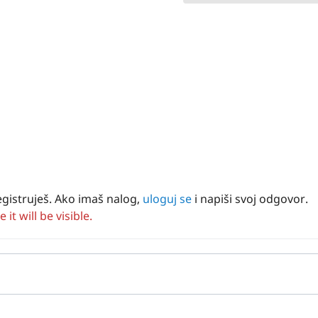
egistruješ. Ako imaš nalog,
uloguj se
i napiši svoj odgovor.
t will be visible.