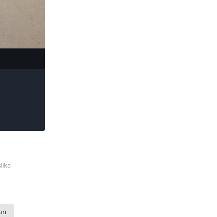
ge Tools
slika
ion