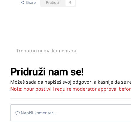
Share
Pratioci
0
Trenutno nema komentara.
Pridruži nam se!
Možeš sada da napišeš svoj odgovor, a kasnije da se r
Note:
Your post will require moderator approval before i
Napiši komentar...