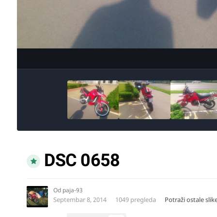
DSC 0658
Od
paja-93
Septembar 8, 2014
1049 pregleda
Potraži ostale sli