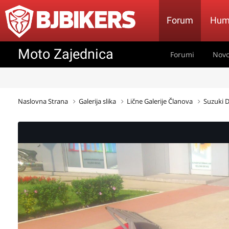
Forum
Hum
Moto Zajednica
Forumi
Novo
Naslovna Strana
Galerija slika
Lične Galerije Članova
Suzuki D