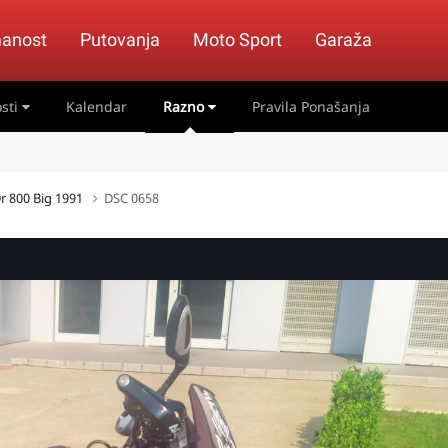
anost
Putovanja
Moto Sport
Garaža
sti
Kalendar
Razno
Pravila Ponašanja
r 800 Big 1991
DSC 0658