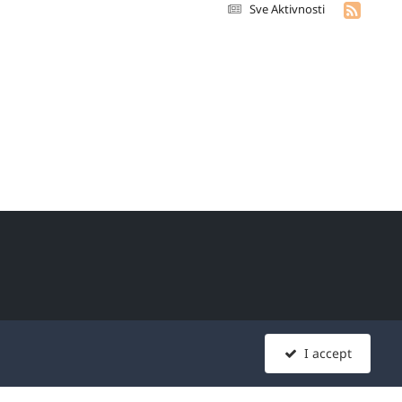
Sve Aktivnosti
era širom sveta, koji se
I accept