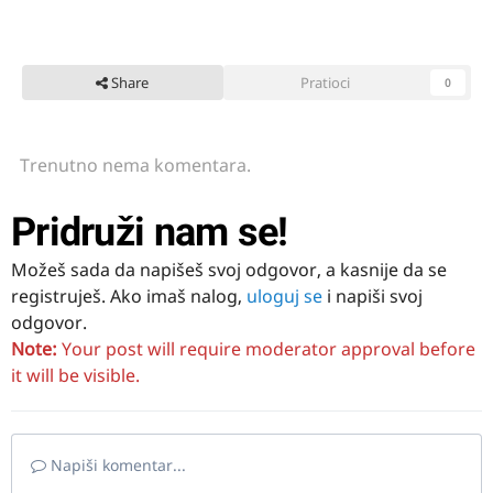
Share
Pratioci
0
Trenutno nema komentara.
Pridruži nam se!
Možeš sada da napišeš svoj odgovor, a kasnije da se
registruješ. Ako imaš nalog,
uloguj se
i napiši svoj
odgovor.
Note:
Your post will require moderator approval before
it will be visible.
Napiši komentar...