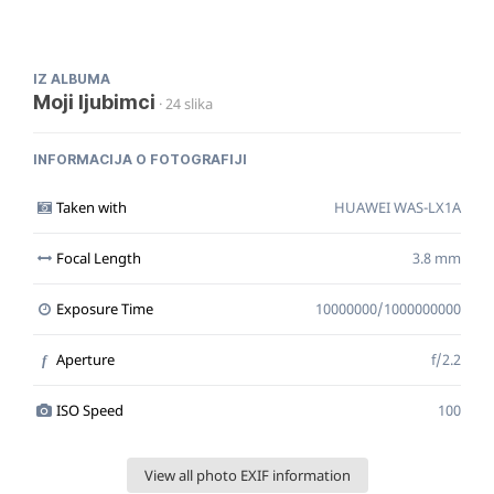
IZ ALBUMA
Moji ljubimci
· 24 slika
INFORMACIJA O FOTOGRAFIJI
Taken with
HUAWEI WAS-LX1A
Focal Length
3.8 mm
Exposure Time
10000000/1000000000
Aperture
f/2.2
f
ISO Speed
100
View all photo EXIF information