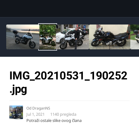
Image Tools
IMG_20210531_190252
.jpg
Od
DraganNS
Jul 1, 2021
1140 pregleda
Potraži ostale slike ovog člana