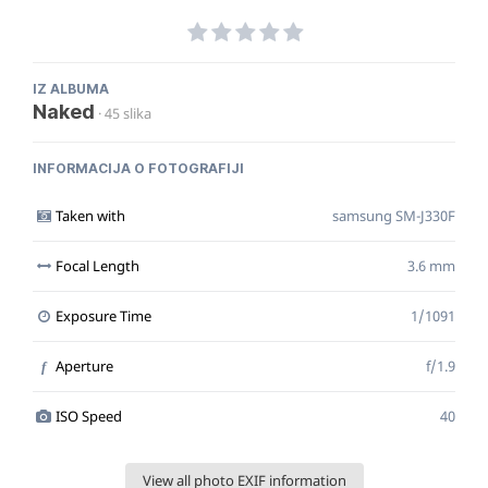
IZ ALBUMA
Naked
· 45 slika
INFORMACIJA O FOTOGRAFIJI
Taken with
samsung SM-J330F
Focal Length
3.6 mm
Exposure Time
1/1091
Aperture
f/1.9
f
ISO Speed
40
View all photo EXIF information