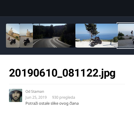
Image Tools
20190610_081122.jpg
Od
Staman
Jun 25, 2019
930 pregleda
Potraži ostale slike ovog člana