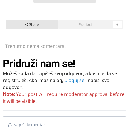
Share
Pratioci
0
Trenutno nema komentara.
Pridruži nam se!
Možeš sada da napišeš svoj odgovor, a kasnije da se
registruješ. Ako imaš nalog,
uloguj se
i napiši svoj
odgovor.
Note:
Your post will require moderator approval before
it will be visible.
Napiši komentar...